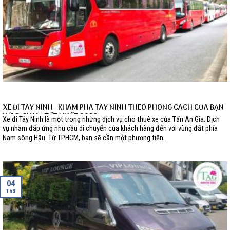
XE ĐI TÂY NINH- KHÁM PHÁ TÂY NINH THEO PHONG CÁCH CỦA BẠN
VỚI DỊCH VỤ TỐT NHẤT 2023
Xe đi Tây Ninh là một trong những dịch vụ cho thuê xe của Tấn An Gia. Dịch
vụ nhằm đáp ứng nhu cầu di chuyển của khách hàng đến với vùng đất phía
Nam sông Hậu. Từ TPHCM, bạn sẽ cần một phương tiện...
04
Th3