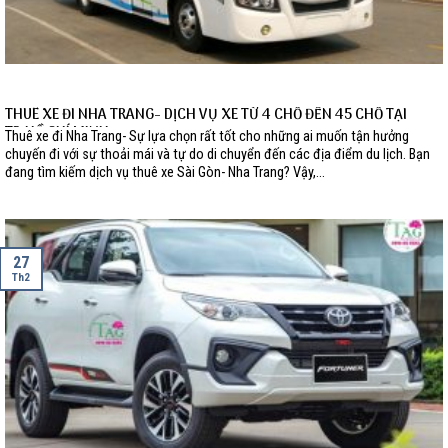
THUÊ XE ĐI NHA TRANG- DỊCH VỤ XE TỪ 4 CHỖ ĐẾN 45 CHỖ TẠI
TP.HỒ CHÍ MINH
Thuê xe đi Nha Trang- Sự lựa chọn rất tốt cho những ai muốn tận hưởng
chuyến đi với sự thoải mái và tự do di chuyển đến các địa điểm du lịch. Bạn
đang tìm kiếm dịch vụ thuê xe Sài Gòn- Nha Trang? Vậy,...
27
Th2