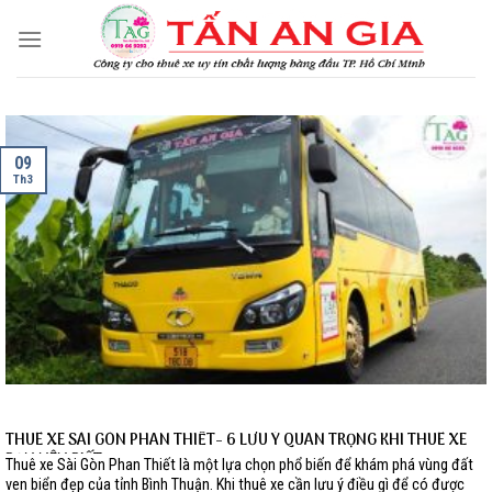
Skip
to
content
09
Th3
THUÊ XE SÀI GÒN PHAN THIẾT- 6 LƯU Ý QUAN TRỌNG KHI THUÊ XE
BẠN NÊN BIẾT
Thuê xe Sài Gòn Phan Thiết là một lựa chọn phổ biến để khám phá vùng đất
ven biển đẹp của tỉnh Bình Thuận. Khi thuê xe cần lưu ý điều gì để có được