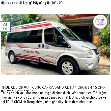
dịch vụ xe chất lượng? Hãy cùng tìm hiểu bài...
08
Th3
THUÊ XE DỊCH VỤ – CUNG CẤP ĐA DẠNG XE TỪ 4 CHỖ ĐẾN 45 CHỖ
TẠI TP.HỒ CHÍ MINH
Thuê xe dịch vụ– Một trong những giải pháp di chuyển thuận tiện. Tiết kiệm
thời gian và công sức, an toàn và đảm bảo chất lượng. Dịch vụ cho thuê xe
tại TP.Hồ Chí Minh Trong những năm gần đây, hình thức cho thuê...