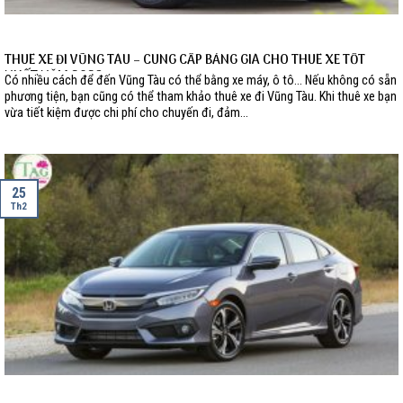
THUÊ XE ĐI VŨNG TÀU – CUNG CẤP BẢNG GIÁ CHO THUÊ XE TỐT
NHẤT NĂM 2023
Có nhiều cách để đến Vũng Tàu có thể bằng xe máy, ô tô… Nếu không có sẵn
phương tiện, bạn cũng có thể tham khảo thuê xe đi Vũng Tàu. Khi thuê xe bạn
vừa tiết kiệm được chi phí cho chuyến đi, đảm...
25
Th2