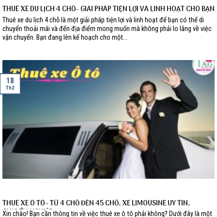
THUÊ XE DU LỊCH 4 CHỖ- GIẢI PHÁP TIỆN LỢI VÀ LINH HOẠT CHO BẠN
Thuê xe du lịch 4 chỗ là một giải pháp tiện lợi và linh hoạt để bạn có thể di
chuyển thoải mái và đến địa điểm mong muốn mà không phải lo lắng về việc
vận chuyển. Bạn đang lên kế hoạch cho một...
18
Th2
THUÊ XE Ô TÔ- TỪ 4 CHỖ ĐẾN 45 CHỖ, XE LIMOUSINE UY TÍN,
CHUYÊN NGHIỆP
Xin chào! Bạn cần thông tin về việc thuê xe ô tô phải không? Dưới đây là một