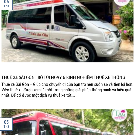
06
Th3
THUÊ XE SÀI GÒN- BỎ TÚI NGAY 6 KINH NGHIỆM THUÊ XE THÔNG
MINH
Thuê xe Sài Gòn – Giúp cho chuyến đi của bạn trở nên suôn sẻ và tiện lợi hơn.
Việc thuê xe được xem là một trong những giải pháp thông minh và hiệu quả
nhất. Để có được một dịch vụ thuê xe tốt,...
05
Th3