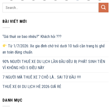
BÀI VIẾT MỚI
“Giá thuê xe bao nhiêu?” Khách hỏi ???
Từ 1/7/2026: Xe gia đình chở trẻ dưới 10 tuổi cần trang bị ghế
an toàn đúng chuẩn.
90% NGƯỜI THUÊ XE DU LỊCH LẦN ĐẦU ĐỀU BỊ PHÁT SINH TIỀN
VÌ KHÔNG HỎI 5 ĐIỀU NÀY
7 NGƯỜI MÀ THUÊ XE 7 CHỖ LÀ… SAI TỪ ĐẦU !!!!
THUÊ XE ĐI DU LỊCH HÈ 2026 GIÁ RẺ
DANH MỤC