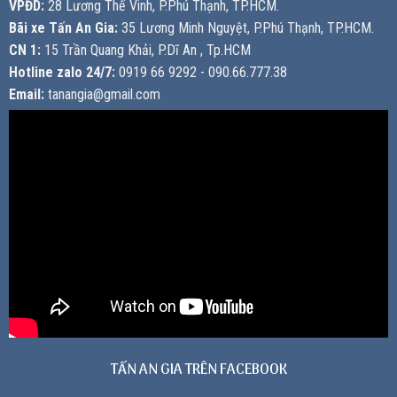
VPĐD:
28 Lương Thế Vinh, P.Phú Thạnh, TP.HCM.
Bãi xe Tấn An Gia:
35 Lương Minh Nguyệt, P.Phú Thạnh, TP.HCM.
CN 1:
15 Trần Quang Khải, P.Dĩ An , Tp.HCM
Hotline zalo 24/7:
0919 66 9292 - 090.66.777.38
Email:
tanangia@gmail.com
TẤN AN GIA TRÊN FACEBOOK