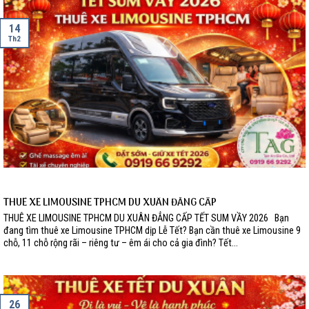
14
Th2
THUÊ XE LIMOUSINE TPHCM DU XUÂN ĐẲNG CẤP
THUÊ XE LIMOUSINE TPHCM DU XUÂN ĐẲNG CẤP TẾT SUM VẦY 2026 Bạn
đang tìm thuê xe Limousine TPHCM dịp Lễ Tết? Bạn cần thuê xe Limousine 9
chỗ, 11 chỗ rộng rãi – riêng tư – êm ái cho cả gia đình? Tết...
26