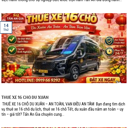
14
Th2
THUÊ XE 16 CHỖ DU XUÂN
THUÊ XE 16 CHỖ DU XUÂN – AN TOÀN, VẠN ĐIỀU AN TÂM Bạn đang tìm dịch
vụ thuê xe 16 chỗ du lịch, thuê xe 16 chỗ Tết, du xuân đầu năm an toàn – uy
tín – giá tốt? Tấn An Gia chuyên cung...