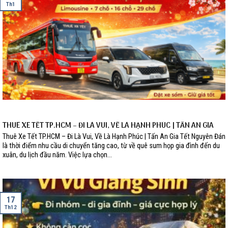
Th1
THUÊ XE TẾT TP.HCM – ĐI LÀ VUI, VỀ LÀ HẠNH PHÚC | TẤN AN GIA
Thuê Xe Tết TP.HCM – Đi Là Vui, Về Là Hạnh Phúc | Tấn An Gia Tết Nguyên Đán
là thời điểm nhu cầu di chuyển tăng cao, từ về quê sum họp gia đình đến du
xuân, du lịch đầu năm. Việc lựa chọn...
17
Th12