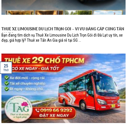
THUÊ XE LIMOUSINE DU LỊCH TRỌN GÓI – VI VU ĐẲNG CẤP CÙNG TẤN
AN GIA
Bạn đang tìm dịch vụ Thuê Xe Limousine Du Lịch Trọn Gói đi Đà Lạt uy tín, xe
đẹp, giá hợp lý? Thuê xe Tấn An Gia giá rẻ tại SG ...
25
Th3