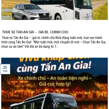
THUÊ XE TẤN AN GIA – GIÁ RẺ, CHÍNH CHỦ
Thuê xe Tấn An Gia – giá rẻ, chính chủ Khởi động tuần mới, trọn vẹn hành
trình cùng Tấn An Gia! “Một tuần mới, một chuyến đi mới – Chọn Tấn An Gia,
chọn sự an tâm” Với đội xe đa dạng từ 7...
25
Th9