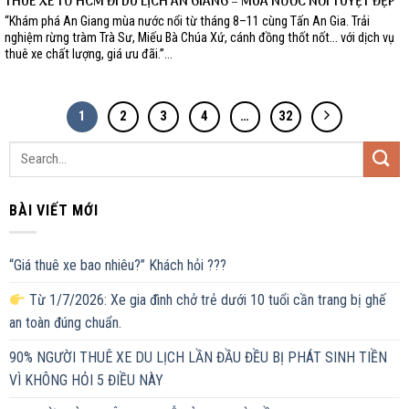
THUÊ XE TỪ HCM ĐI DU LỊCH AN GIANG – MÙA NƯỚC NỔI TUYỆT ĐẸP
“Khám phá An Giang mùa nước nổi từ tháng 8–11 cùng Tấn An Gia. Trải
nghiệm rừng tràm Trà Sư, Miếu Bà Chúa Xứ, cánh đồng thốt nốt… với dịch vụ
thuê xe chất lượng, giá ưu đãi.”...
1
2
3
4
…
32
BÀI VIẾT MỚI
“Giá thuê xe bao nhiêu?” Khách hỏi ???
Từ 1/7/2026: Xe gia đình chở trẻ dưới 10 tuổi cần trang bị ghế
an toàn đúng chuẩn.
90% NGƯỜI THUÊ XE DU LỊCH LẦN ĐẦU ĐỀU BỊ PHÁT SINH TIỀN
VÌ KHÔNG HỎI 5 ĐIỀU NÀY