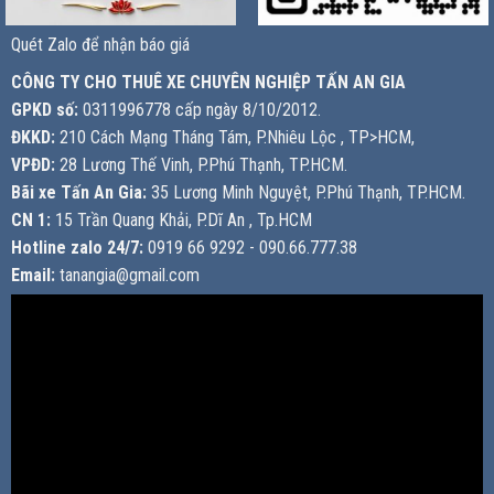
Quét Zalo để nhận báo giá
CÔNG TY CHO THUÊ XE CHUYÊN NGHIỆP TẤN AN GIA
GPKD số:
0311996778 cấp ngày 8/10/2012.
ĐKKD:
210 Cách Mạng Tháng Tám, P.Nhiêu Lộc , TP>HCM,
VPĐD:
28 Lương Thế Vinh, P.Phú Thạnh, TP.HCM.
Bãi xe Tấn An Gia:
35 Lương Minh Nguyệt, P.Phú Thạnh, TP.HCM.
CN 1:
15 Trần Quang Khải, P.Dĩ An , Tp.HCM
Hotline zalo 24/7:
0919 66 9292 - 090.66.777.38
Email:
tanangia@gmail.com