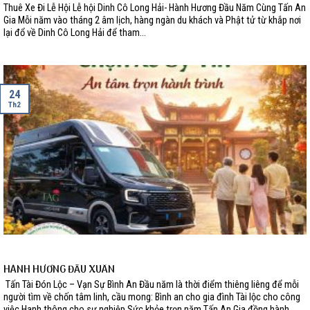
Thuê Xe Đi Lễ Hội Lễ hội Dinh Cô Long Hải- Hành Hương Đầu Năm Cùng Tấn An
Gia Mỗi năm vào tháng 2 âm lịch, hàng ngàn du khách và Phật tử từ khắp nơi
lại đổ về Dinh Cô Long Hải để tham...
24
Th2
HÀNH HƯƠNG ĐẦU XUÂN
Tấn Tài Đón Lộc – Vạn Sự Bình An Đầu năm là thời điểm thiêng liêng để mỗi
người tìm về chốn tâm linh, cầu mong: Bình an cho gia đình Tài lộc cho công
việc Hanh thông cho sự nghiệp Sức khỏe trọn năm Tấn An Gia đồng hành...