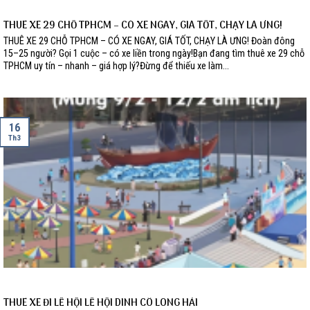
THUÊ XE 29 CHỖ TPHCM – CÓ XE NGAY, GIÁ TỐT, CHẠY LÀ ƯNG!
THUÊ XE 29 CHỖ TPHCM – CÓ XE NGAY, GIÁ TỐT, CHẠY LÀ ƯNG! Đoàn đông
15–25 người? Gọi 1 cuộc – có xe liền trong ngày!Bạn đang tìm thuê xe 29 chỗ
TPHCM uy tín – nhanh – giá hợp lý?Đừng để thiếu xe làm...
16
Th3
THUÊ XE ĐI LỄ HỘI LỄ HỘI DINH CÔ LONG HẢI