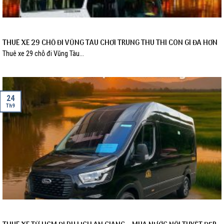
THUÊ XE 29 CHỖ ĐI VŨNG TÀU CHƠI TRUNG THU THÌ CÒN GÌ ĐÃ HƠN
Thuê xe 29 chỗ đi Vũng Tàu...
24
Th9