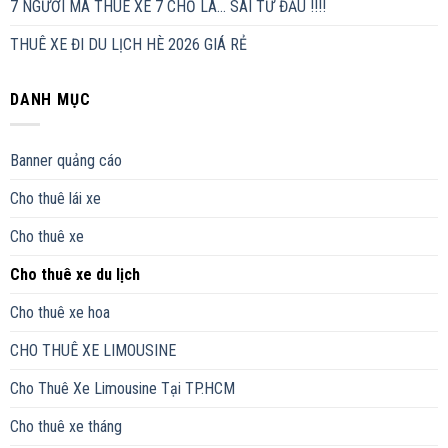
7 NGƯỜI MÀ THUÊ XE 7 CHỖ LÀ… SAI TỪ ĐẦU !!!!
THUÊ XE ĐI DU LỊCH HÈ 2026 GIÁ RẺ
DANH MỤC
Banner quảng cáo
Cho thuê lái xe
Cho thuê xe
Cho thuê xe du lịch
Cho thuê xe hoa
CHO THUÊ XE LIMOUSINE
Cho Thuê Xe Limousine Tại TP.HCM
Cho thuê xe tháng