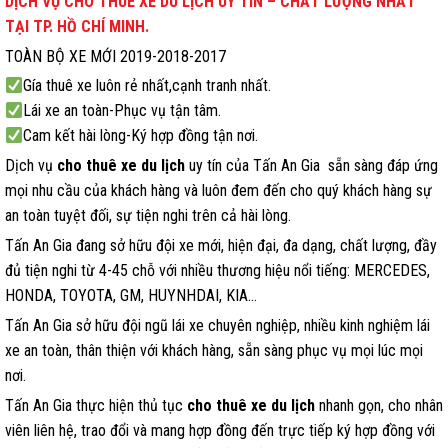
DỊCH VỤ CHO THUÊ XE DU LỊCH UY TÍN –
CHẤT LƯỢNG
NHẤT
TẠI TP. HỒ CHÍ MINH.
TOÀN BỘ XE MỚI 2019-2018-2017
Gía thuê xe luôn rẻ nhất,cạnh tranh nhất.
Lái xe an toàn-Phục vụ tận tâm.
Cam kết hài lòng-Ký hợp đồng tận nơi.
Dịch vụ
cho thuê xe du lịch
uy tín của Tấn An Gia sẵn sàng đáp ứng
mọi nhu cầu của khách hàng và luôn đem đến cho quý khách hàng sự
an toàn tuyệt đối, sự tiện nghi trên cả hài lòng.
Tấn An Gia đang sở hữu đội xe mới, hiện đại, đa dạng, chất lượng, đầy
đủ tiện nghi từ 4-45 chỗ với nhiều thương hiệu nổi tiếng: MERCEDES,
HONDA, TOYOTA, GM, HUYNHDAI, KIA…
Tấn An Gia sở hữu đội ngũ lái xe chuyên nghiệp, nhiều kinh nghiệm lái
xe an toàn, thân thiện với khách hàng, sẵn sàng phục vụ mọi lúc mọi
nơi.
Tấn An Gia thực hiện thủ tục
cho thuê xe du lịch
nhanh gọn, cho nhân
viên liên hệ, trao đổi và mang hợp đồng đến trực tiếp ký hợp đồng với