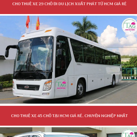
CHO THUÊ XE 29 CHỖ ĐI DU LỊCH XUẤT PHÁT TỪ HCM GIÁ RẺ
CHO THUÊ XE 45 CHỖ TẠI HCM GIÁ RẺ, CHUYÊN NGHIỆP NHẤT