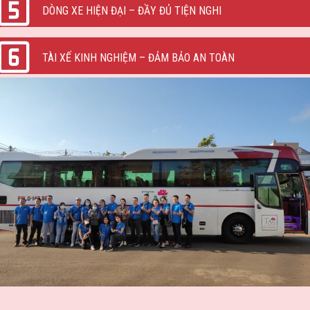
DÒNG XE HIỆN ĐẠI – ĐẦY ĐỦ TIỆN NGHI
TÀI XẾ KINH NGHIỆM – ĐẢM BẢO AN TOÀN