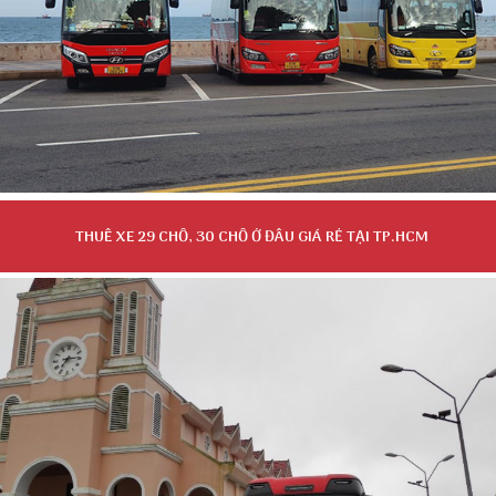
THUÊ XE 29 CHỖ, 30 CHỖ Ở ĐÂU GIÁ RẺ TẠI TP.HCM