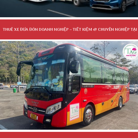
THUÊ XE ĐƯA ĐÓN DOANH NGHIỆP – TIẾT KIỆM & CHUYÊN NGHIỆP TẠI
TP.HCM