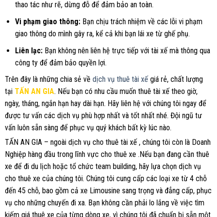
thao tác như rẽ, dừng đỗ để đảm bảo an toàn.
Vi phạm giao thông:
Bạn chịu trách nhiệm về các lỗi vi phạm
giao thông do mình gây ra, kể cả khi bạn lái xe từ ghế phụ.
Liên lạc:
Bạn không nên liên hệ trực tiếp với tài xế mà thông qua
công ty để đảm bảo quyền lợi.
Trên đây là những chia sẻ về
dịch vụ thuê tài xế
giá rẻ, chất lượng
tại
TẤN AN GIA
. Nếu bạn có nhu cầu muốn thuê tài xế theo giờ,
ngày, tháng, ngắn hạn hay dài hạn. Hãy liên hệ với chúng tôi ngay để
được tư vấn các dịch vụ phù hợp nhất và tốt nhất nhé. Đội ngũ tư
vấn luôn sẵn sàng để phục vụ quý khách bất kỳ lúc nào.
TẤN AN GIA – ngoài dịch vụ cho thuê tài xế , chúng tôi còn là Doanh
Nghiệp hàng đầu trong lĩnh vực cho thuê xe .Nếu bạn đang cần thuê
xe để đi du lịch hoặc tổ chức team building, hãy lựa chọn dịch vụ
cho thuê xe của chúng tôi. Chúng tôi cung cấp các loại xe từ 4 chỗ
đến 45 chỗ, bao gồm cả xe Limousine sang trọng và đẳng cấp, phục
vụ cho những chuyến đi xa. Bạn không cần phải lo lắng về việc tìm
kiếm giá thuê xe của từng dòng xe, vì chúng tôi đã chuẩn bị sẵn một