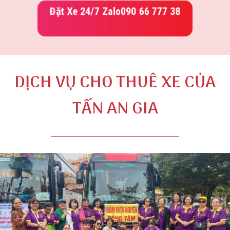
Đặt Xe 24/7 Zalo
090 66 777 38
DỊCH VỤ CHO THUÊ XE CỦA
TẤN AN GIA