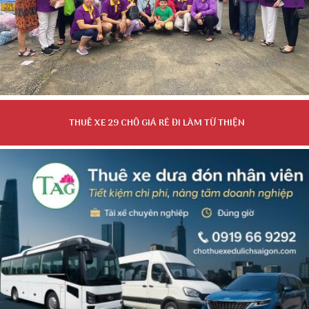
THUÊ XE 29 CHỖ GIÁ RẺ ĐI LÀM TỪ THIỆN