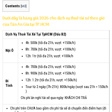
Contents
[
Mở
]
Dưới đây là bảng giá 2026 cho dịch vụ thuê tài xế theo giờ
của Tấn An Gia tại TP.HCM:
Dịch Vụ Thuê Tài Xế Tại TpHCM (Dấu B2)
4h: 500k (tối đa 21h; vượt: +150k/h)
8h: 700k (tối đa 21h; vượt: +100k/h)
Nội Ô
12h: 1tr (tối đa 21h; vượt: +100k/h
4h: 700k (tối đa 21h; vượt: +150k/h)
8h: 900k (tối đa 21h; vượt: +150k/h)
12h: 1.2tr (tối đa 21h; vượt: +150k/h)
Đi
Tỉnh
Tour từ 2 ngày (7h-21h): 800k/ngày (vượt sau 21h = 150k/h
)
Chi phí ăn nghỉ tài xế qua ngày: KHÁCH CHI TRẢ
Chi phí trên CHƯA bao gồm chi phí tài xế di chuyển đến điểm hẹn (đi