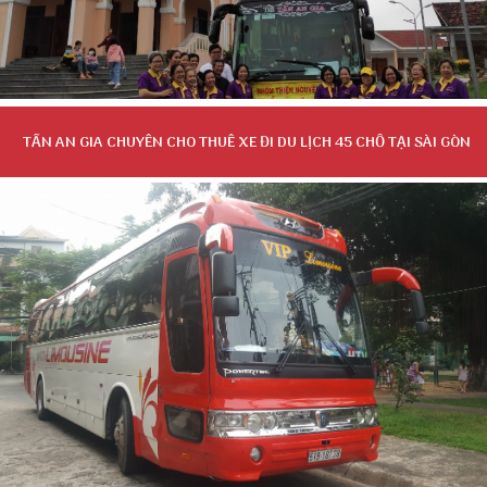
TẤN AN GIA CHUYÊN CHO THUÊ XE ĐI DU LỊCH 45 CHỖ TẠI SÀI GÒN