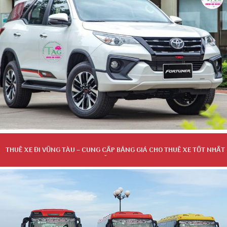
THUÊ XE ĐI VŨNG TÀU – CUNG CẤP BẢNG GIÁ CHO THUÊ XE TỐT NHẤT
NĂM 2023