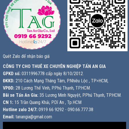
Quét Zalo để nhận báo giá
CÔNG TY CHO THUÊ XE CHUYÊN NGHIỆP TẤN AN GIA
GPKD số:
0311996778 cấp ngày 8/10/2012.
ĐKKD:
210 Cách Mạng Tháng Tám, P.Nhiêu Lộc , TP>HCM,
VPĐD:
28 Lương Thế Vinh, P.Phú Thạnh, TP.HCM.
Bãi xe Tấn An Gia:
35 Lương Minh Nguyệt, P.Phú Thạnh, TP.HCM.
CN 1:
15 Trần Quang Khải, P.Dĩ An , Tp.HCM
Hotline zalo 24/7:
0919 66 9292 - 090.66.777.38
Email:
tanangia@gmail.com