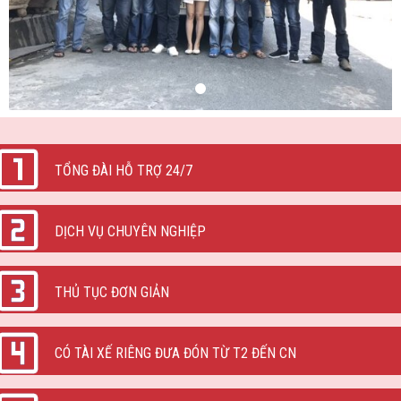
TỔNG ĐÀI HỖ TRỢ 24/7
DỊCH VỤ CHUYÊN NGHIỆP
THỦ TỤC ĐƠN GIẢN
CÓ TÀI XẾ RIÊNG ĐƯA ĐÓN TỪ T2 ĐẾN CN