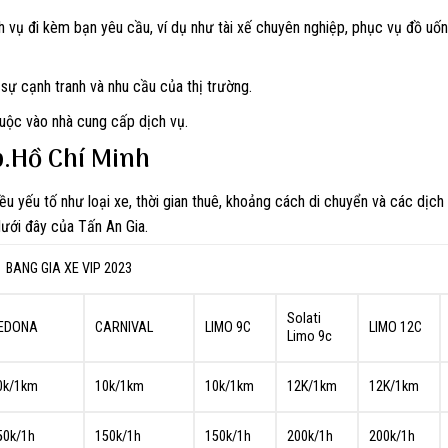
 vụ đi kèm bạn yêu cầu, ví dụ như tài xế chuyên nghiệp, phục vụ đồ uốn
 sự cạnh tranh và nhu cầu của thị trường.
uộc vào nhà cung cấp dịch vụ.
p.Hồ Chí Minh
ều yếu tố như loại xe, thời gian thuê, khoảng cách di chuyển và các dịch
dưới đây của Tấn An Gia.
BANG GIA XE VIP 2023
Solati
EDONA
CARNIVAL
LIMO 9C
LIMO 12C
Limo 9c
0k/1km
10k/1km
10k/1km
12K/1km
12K/1km
50k/1h
150k/1h
150k/1h
200k/1h
200k/1h