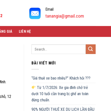
Email
92
tanangia@gmail.com
ẢNG GIÁ
LIÊN HỆ
BÀI VIẾT MỚI
“Giá thuê xe bao nhiêu?” Khách hỏi ???
inh.
Từ 1/7/2026: Xe gia đình chở trẻ
dưới 10 tuổi cần trang bị ghế an toàn
chỗ, 12
đúng chuẩn.
90% NGƯỜI THUÊ XE DU LỊCH LẦN ĐẦU