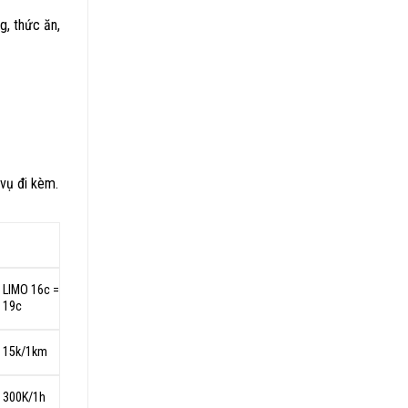
g, thức ăn,
 vụ đi kèm.
LIMO 16c =
19c
15k/1km
300K/1h