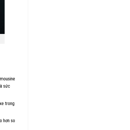
imousine
và sức
xe trong
ao hơn so