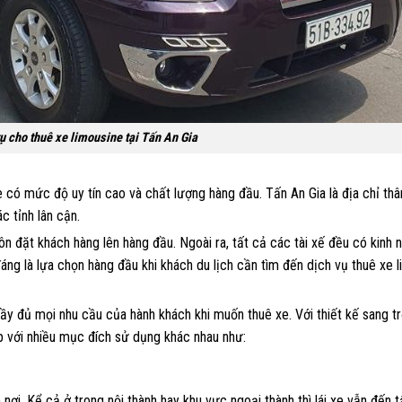
ụ cho thuê xe limousine tại Tấn An Gia
 có mức độ uy tín cao và chất lượng hàng đầu. Tấn An Gia là địa chỉ thâ
c tỉnh lân cận.
uôn đặt khách hàng lên hàng đầu. Ngoài ra, tất cả các tài xế đều có kinh
đáng là lựa chọn hàng đầu khi khách du lịch cần tìm đến dịch vụ thuê xe 
đầy đủ mọi nhu cầu của hành khách khi muốn thuê xe. Với thiết kế sang t
ợp với nhiều mục đích sử dụng khác nhau như:
i. Kể cả ở trong nội thành hay khu vực ngoại thành thì lái xe vẫn đến 