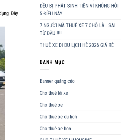
ĐỀU BỊ PHÁT SINH TIỀN VÌ KHÔNG HỎI
 dụng. Đây
5 ĐIỀU NÀY
7 NGƯỜI MÀ THUÊ XE 7 CHỖ LÀ… SAI
TỪ ĐẦU !!!!
THUÊ XE ĐI DU LỊCH HÈ 2026 GIÁ RẺ
DANH MỤC
Banner quảng cáo
Cho thuê lái xe
Cho thuê xe
Cho thuê xe du lịch
Cho thuê xe hoa