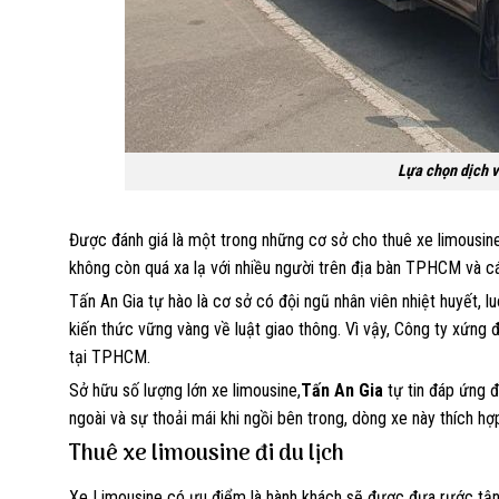
Lựa chọn dịch v
Được đánh giá là một trong những cơ sở cho thuê xe limousine
không còn quá xa lạ với nhiều người trên địa bàn TPHCM và cá
Tấn An Gia tự hào là cơ sở có đội ngũ nhân viên nhiệt huyết, l
kiến thức vững vàng về luật giao thông. Vì vậy, Công ty xứng 
tại TPHCM.
Sở hữu số lượng lớn xe limousine,
Tấn An Gia
tự tin đáp ứng 
ngoài và sự thoải mái khi ngồi bên trong, dòng xe này thích h
Thuê xe limousine đi du lịch
Xe Limousine có ưu điểm là hành khách sẽ được đưa rước tận nơ