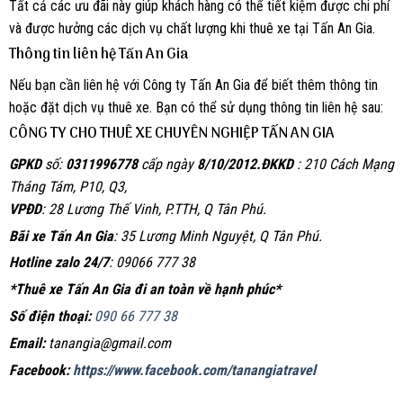
Tất cả các ưu đãi này giúp khách hàng có thể tiết kiệm được chi phí
và được hưởng các dịch vụ chất lượng khi thuê xe tại Tấn An Gia.
Thông tin liên hệ Tấn An Gia
Nếu bạn cần liên hệ với Công ty Tấn An Gia để biết thêm thông tin
hoặc đặt dịch vụ thuê xe. Bạn có thể sử dụng thông tin liên hệ sau:
CÔNG TY CHO THUÊ XE CHUYÊN NGHIỆP TẤN AN GIA
GPKD
số:
0311996778
cấp ngày
8/10/2012.
ĐKKD
: 210 Cách Mạng
Tháng Tám, P10, Q3,
VPĐD
: 28 Lương Thế Vinh, P.TTH, Q Tân Phú.
Bãi xe Tấn An Gia
: 35 Lương Minh Nguyệt, Q Tân Phú.
Hotline zalo 24/7
: 09066 777 38
*Thuê xe Tấn An Gia đi an toàn về hạnh phúc*
Số điện thoại:
090 66 777 38
Email:
tanangia@gmail.com
Facebook:
https://www.facebook.com/tanangiatravel