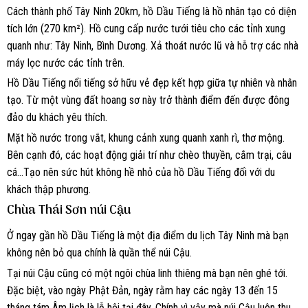
Cách thành phố Tây Ninh 20km, hồ Dầu Tiếng là hồ nhân tạo có diện
tích lớn (270 km²). Hồ cung cấp nước tưới tiêu cho các tỉnh xung
quanh như: Tây Ninh, Bình Dương. Xả thoát nước lũ và hỗ trợ các nhà
máy lọc nước các tỉnh trên.
Hồ Dầu Tiếng nổi tiếng sở hữu vẻ đẹp kết hợp giữa tự nhiên và nhân
tạo. Từ một vùng đất hoang sơ này trở thành điểm đến được đông
đảo du khách yêu thích.
Mặt hồ nước trong vắt, khung cảnh xung quanh xanh rì, thơ mộng.
Bên cạnh đó, các hoạt động giải trí như chèo thuyền, cắm trại, câu
cá…Tạo nên sức hút không hề nhỏ của hồ Dầu Tiếng đối với du
khách thập phương.
Chùa Thái Sơn núi Cậu
Ở ngay gần hồ Dầu Tiếng là một địa điểm du lịch Tây Ninh mà bạn
không nên bỏ qua chính là quần thể núi Cậu.
Tại núi Cậu cũng có một ngôi chùa linh thiêng mà bạn nên ghé tới.
Đặc biệt, vào ngày Phật Đản, ngày rằm hay các ngày 13 đến 15
tháng tám Âm lịch là lễ hội tại đây. Chính vì vậy mà núi Cậu luôn thu