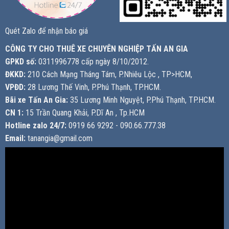
Quét Zalo để nhận báo giá
CÔNG TY CHO THUÊ XE CHUYÊN NGHIỆP TẤN AN GIA
GPKD số:
0311996778 cấp ngày 8/10/2012.
ĐKKD:
210 Cách Mạng Tháng Tám, P.Nhiêu Lộc , TP>HCM,
VPĐD:
28 Lương Thế Vinh, P.Phú Thạnh, TP.HCM.
Bãi xe Tấn An Gia:
35 Lương Minh Nguyệt, P.Phú Thạnh, TP.HCM.
CN 1:
15 Trần Quang Khải, P.Dĩ An , Tp.HCM
Hotline zalo 24/7:
0919 66 9292 - 090.66.777.38
Email:
tanangia@gmail.com