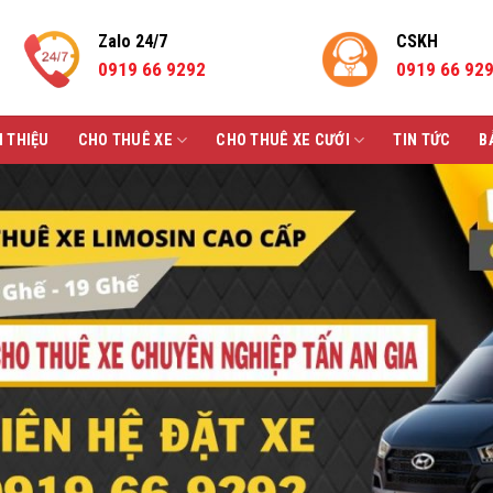
Zalo 24/7
CSKH
0919 66 9292
0919 66 92
I THIỆU
CHO THUÊ XE
CHO THUÊ XE CƯỚI
TIN TỨC
B