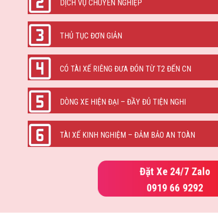
DỊCH VỤ CHUYÊN NGHIỆP
THỦ TỤC ĐƠN GIẢN
CÓ TÀI XẾ RIÊNG ĐƯA ĐÓN TỪ T2 ĐẾN CN
DÒNG XE HIỆN ĐẠI – ĐẦY ĐỦ TIỆN NGHI
TÀI XẾ KINH NGHIỆM – ĐẢM BẢO AN TOÀN
Đặt Xe 24/7 Zalo
0919 66 9292