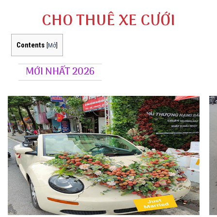
CHO THUÊ XE CƯỚI
Contents
[
Mở
]
MỚI NHẤT 2026