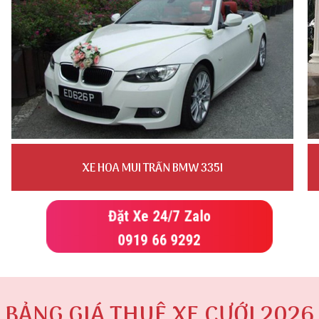
XE HOA MUI TRẦN BMW 335I
Đặt Xe 24/7 Zalo
0919 66 9292
BẢNG GIÁ THUÊ XE CƯỚI 2026