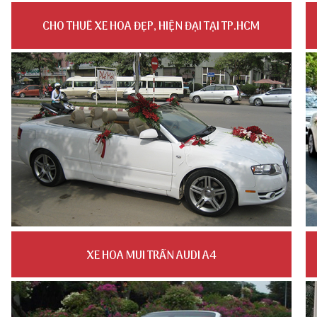
CHO THUÊ XE HOA ĐẸP, HIỆN ĐẠI TẠI TP.HCM
XE HOA MUI TRẦN AUDI A4