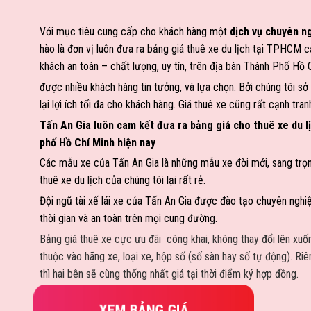
Với mục tiêu cung cấp cho khách hàng một
dịch vụ chuyên n
hào là đơn vị luôn đưa ra bảng giá thuê xe du lịch tại TPHCM 
khách an toàn – chất lượng, uy tín, trên địa bàn Thành Phố Hồ 
được nhiều khách hàng tin tưởng, và lựa chọn. Bởi chúng tôi sở
lại lợi ích tối đa cho khách hàng. Giá thuê xe cũng rất cạnh tran
Tấn An Gia luôn cam kết đưa ra bảng giá cho thuê xe du lị
phố Hồ Chí Minh hiện nay
Các mẫu xe của Tấn An Gia là những mẫu xe đời mới, sang trọ
thuê xe du lịch của chúng tôi lại rất rẻ.
Đội ngũ tài xế lái xe của Tấn An Gia được đào tạo chuyên nghi
thời gian và an toàn trên mọi cung đường.
Bảng giá thuê xe cực ưu đãi công khai, không thay đổi lên xuốn
thuộc vào hãng xe, loại xe, hộp số (số sàn hay số tự động). Riê
thì hai bên sẽ cùng thống nhất giá tại thời điểm ký hợp đồng.
XEM BẢNG GIÁ