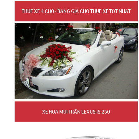
THUE XE 4 CHO- BẢNG GIÁ CHO THUÊ XE TỐT NHẤT
THỊ TRƯỜNG TP.HỒ CHÍ MINH
XE HOA MUI TRẦN LEXUS IS 250