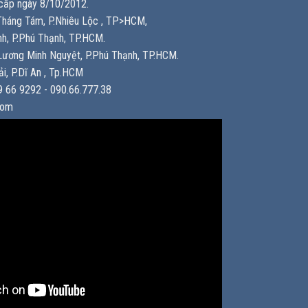
ấp ngày 8/10/2012.
háng Tám, P.Nhiêu Lộc , TP>HCM,
h, P.Phú Thạnh, TP.HCM.
ương Minh Nguyệt, P.Phú Thạnh, TP.HCM.
i, P.Dĩ An , Tp.HCM
 66 9292 - 090.66.777.38
com