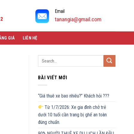
Email
92
tanangia@gmail.com
ẢNG GIÁ
LIÊN HỆ
BÀI VIẾT MỚI
“Giá thuê xe bao nhiêu?” Khách hỏi ???
Từ 1/7/2026: Xe gia đình chở trẻ
dưới 10 tuổi cần trang bị ghế an toàn
đúng chuẩn.
90% NGƯỜI THUÊ XE DU LỊCH LẦN ĐẦU