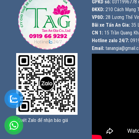
GPKD số:
0311996778 c
ĐKKD:
210 Cách Mạng T
VPĐD:
28 Lương Thế Vin
Bãi xe Tấn An Gia:
35 L
CN 1:
15 Trần Quang Khả
Hotline zalo 24/7:
0919
Email:
tanangia@gmail.
Quét Zalo để nhận báo giá