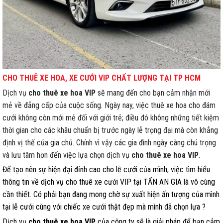
CHO THUÊ XE HOA, XE CƯỚI VIP CHẤT LƯỢNG TẠI TP HCM
Dịch vụ
cho thuê xe hoa VIP
sẽ mang đến cho bạn cảm nhận mới
mẻ về đẳng cấp của cuộc sống. Ngày nay, việc thuê xe hoa cho đám
cưới không còn mới mẻ đối với giới trẻ; điều đó không những tiết kiệm
thời gian cho các khâu chuẩn bị trước ngày lễ trọng đại mà còn khẳng
định vị thế của gia chủ. Chính vì vậy các gia đình ngày càng chú trọng
và lưu tâm hơn đến việc lựa chọn dịch vụ
cho thuê xe hoa VIP
.
Để tạo nên sự hiện đại đỉnh cao cho lễ cưới của mình, việc tìm hiểu
thông tin về dịch vụ cho thuê xe cưới VIP tại TẤN AN GIA là vô cùng
cần thiết. Có phải bạn đang mong chờ sự xuất hiện ấn tượng của mình
tại lễ cưới cùng với chiếc xe cưới thật đẹp mà mình đã chọn lựa ?
Dịch vụ
cho thuê xe hoa VIP
của công ty sẽ là giải pháp để bạn cảm