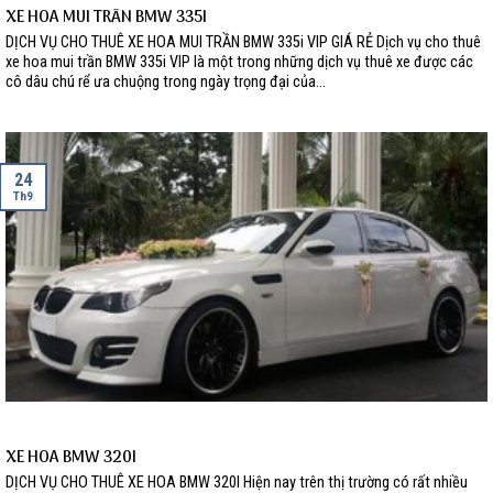
XE HOA MUI TRẦN BMW 335I
DỊCH VỤ CHO THUÊ XE HOA MUI TRẦN BMW 335i VIP GIÁ RẺ Dịch vụ cho thuê
xe hoa mui trần BMW 335i VIP là một trong những dịch vụ thuê xe được các
cô dâu chú rể ưa chuộng trong ngày trọng đại của...
24
Th9
XE HOA BMW 320I
DỊCH VỤ CHO THUÊ XE HOA BMW 320I Hiện nay trên thị trường có rất nhiều