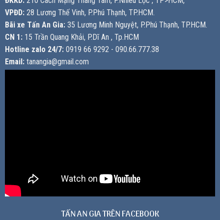
ĐKKD:
210 Cách Mạng Tháng Tám, P.Nhiêu Lộc , TP>HCM,
VPĐD:
28 Lương Thế Vinh, P.Phú Thạnh, TP.HCM.
Bãi xe Tấn An Gia:
35 Lương Minh Nguyệt, P.Phú Thạnh, TP.HCM.
CN 1:
15 Trần Quang Khải, P.Dĩ An , Tp.HCM
Hotline zalo 24/7:
0919 66 9292 - 090.66.777.38
Email:
tanangia@gmail.com
TẤN AN GIA TRÊN FACEBOOK