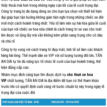
thấy thoải mái hơn trong những ngày cận kề của lễ cưới trọng đại.
Công ty trang bị đa dạng dòng xe cho bạn lựa chọn với thiết kế hiện
đại giúp bạn tận hưởng không gian tiện nghi trong những chiếc xe đời
mới một cách hoành tráng nhất. Yếu tố làm nên sự hài hòa giữa lễ cưới
của bạn với chiếc xe hoa nữa chính là cách trang trí xe sao cho toát
lên được vẻ lộng lẫy mà vẫn không kém phần sang trọng cho cô dâu
và chú rể.
Công ty hy vọng với cách trang trí đẹp mắt, tinh tế sẽ làm các khách
hàng hài lòng. Thế mạnh dàn xe VIP với số lượng tương đối lớn, TẤN
AN GIA tự tin đủ năng lực tổ chức lễ cưới của bạn hoành tráng, thể
hiện đẳng cấp cao.
Nhằm mục đích cùng bạn tìm được dịch vụ
cho thuê xe hoa
VIP
chất lượng, TẤN AN GIA là địa điểm để bạn có thể tham khảo
trước khi có quyết định cuối cùng về bước chuẩn bị này trong ngày lễ
trọng đại của cuộc đời.
THỜI GIAN LÀM VIỆC TỪ 8AM : 6PM
1900 636 992 - 0919 66 9292