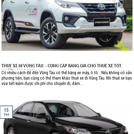
THUÊ XE ĐI VŨNG TÀU – CUNG CẤP BẢNG GIÁ CHO THUÊ XE TỐT
NHẤT NĂM 2023
Có nhiều cách để đến Vũng Tàu có thể bằng xe máy, ô tô… Nếu không có sẵn
phương tiện, bạn cũng có thể tham khảo thuê xe đi Vũng Tàu. Khi thuê xe bạn
vừa tiết kiệm được chi phí cho chuyến đi, đảm...
15
Th9