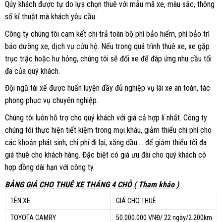
Qúy khách được tự do lựa chọn thuê với mẫu mã xe, màu sắc, thông
số kĩ thuật mà khách yêu cầu.
Công ty chúng tôi cam kết chi trả toàn bộ phí bảo hiểm, phí bảo trì
bảo dưỡng xe, dịch vụ cứu hộ. Nếu trong quá trình thuê xe, xe gặp
trục trặc hoặc hư hỏng, chúng tôi sẽ đổi xe để đáp ứng nhu cầu tối
đa của quý khách.
Đội ngũ tài xế được huấn luyện đầy đủ nghiệp vụ lái xe an toàn, tác
phong phục vụ chuyên nghiệp.
Chúng tôi luôn hỗ trợ cho quý khách với giá cả hợp lí nhất. Công ty
chúng tôi thực hiện tiết kiệm trong mọi khâu, giảm thiểu chi phí cho
các khoản phát sinh, chi phí đi lại, xăng dầu…. để giảm thiểu tối đa
giá thuê cho khách hàng. Đặc biệt có giá ưu đài cho quý khách có
hợp đồng dài hạn với công ty.
BẢNG GIÁ CHO THUÊ XE THÁNG 4 CHỖ ( Tham khảo )
TÊN XE
GIÁ CHO THUÊ
TOYOTA CAMRY
50.000.000 VNĐ/ 22 ngày/2.200km