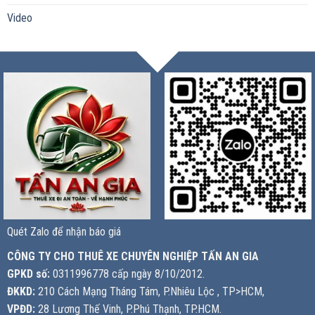
Video
Quét Zalo để nhận báo giá
CÔNG TY CHO THUÊ XE CHUYÊN NGHIỆP TẤN AN GIA
GPKD số:
0311996778 cấp ngày 8/10/2012.
ĐKKD:
210 Cách Mạng Tháng Tám, P.Nhiêu Lộc , TP>HCM,
VPĐD:
28 Lương Thế Vinh, P.Phú Thạnh, TP.HCM.