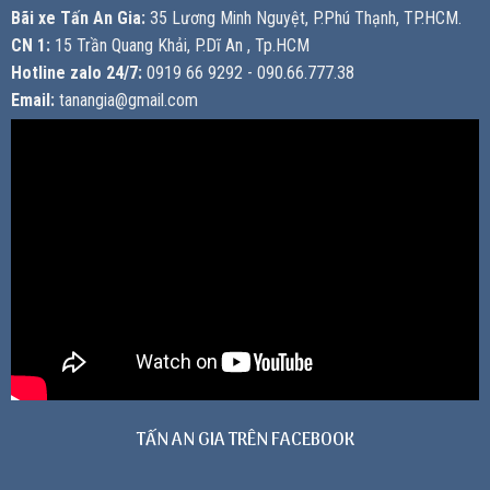
Bãi xe Tấn An Gia:
35 Lương Minh Nguyệt, P.Phú Thạnh, TP.HCM.
CN 1:
15 Trần Quang Khải, P.Dĩ An , Tp.HCM
Hotline zalo 24/7:
0919 66 9292 - 090.66.777.38
Email:
tanangia@gmail.com
TẤN AN GIA TRÊN FACEBOOK