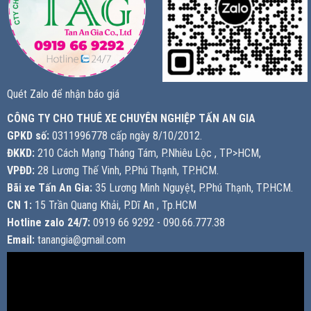
Quét Zalo để nhận báo giá
CÔNG TY CHO THUÊ XE CHUYÊN NGHIỆP TẤN AN GIA
GPKD số:
0311996778 cấp ngày 8/10/2012.
ĐKKD:
210 Cách Mạng Tháng Tám, P.Nhiêu Lộc , TP>HCM,
VPĐD:
28 Lương Thế Vinh, P.Phú Thạnh, TP.HCM.
Bãi xe Tấn An Gia:
35 Lương Minh Nguyệt, P.Phú Thạnh, TP.HCM.
CN 1:
15 Trần Quang Khải, P.Dĩ An , Tp.HCM
Hotline zalo 24/7:
0919 66 9292 - 090.66.777.38
Email:
tanangia@gmail.com