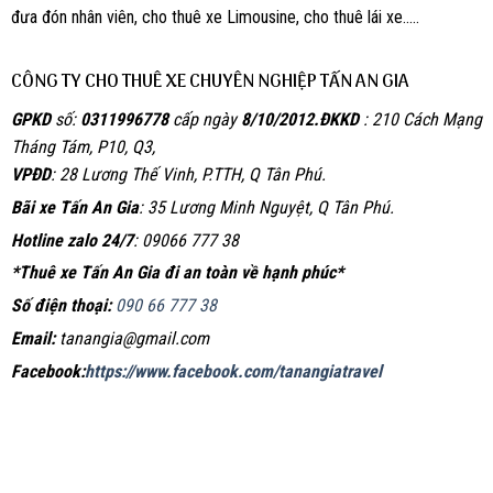
đưa đón nhân viên, cho thuê xe Limousine, cho thuê lái xe…..
CÔNG TY CHO THUÊ XE CHUYÊN NGHIỆP TẤN AN GIA
GPKD
số:
0311996778
cấp ngày
8/10/2012.
ĐKKD
: 210 Cách Mạng
Tháng Tám, P10, Q3,
VPĐD
: 28 Lương Thế Vinh, P.TTH, Q Tân Phú.
Bãi xe Tấn An Gia
: 35 Lương Minh Nguyệt, Q Tân Phú.
Hotline zalo 24/7
: 09066 777 38
*Thuê xe Tấn An Gia đi an toàn về hạnh phúc*
Số điện thoại:
090 66 777 38
Email:
tanangia@gmail.com
Facebook:
https://www.facebook.com/tanangiatravel