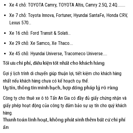
Xe 4 chỗ: TOYOTA Camry, TOYOTA Altis, Camry 2.5Q, 2.4Q………
Xe 7 chỗ: Toyota Innova, Fortuner, Hyundai SantaFe, Honda CRV,
Lexus 570…
Xe 16 chỗ: Ford Transit & Solati…
Xe 29 chỗ: Xe Samco, Xe Thaco….
Xe 45 chỗ: Hyundai Universe, Tracomeco Universe…..
Tối ưu chi phí, điều kiện tốt nhất cho khách hàng
Gợi ý lịch trình di chuyển giúp thuận lợi, tiết kiệm cho khách hàng
nhất nếu khách hàng chưa có kế hoạch cụ thể.
Uy tín, thông tin minh bạch, hợp đồng pháp lý rõ ràng
Công ty cho thuê xe ô tô Tấn An Gia có đầy đủ giấy chứng nhận và
giấy phép hoạt động của công ty đảm bảo sự uy tín cho quý khách
hàng.
Thanh toán linh hoạt, không phát sinh thêm bất cứ chi phí
ẩn