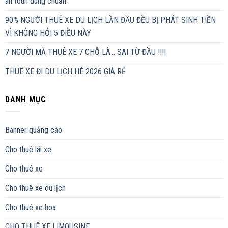
an toàn đúng chuẩn.
90% NGƯỜI THUÊ XE DU LỊCH LẦN ĐẦU ĐỀU BỊ PHÁT SINH TIỀN
VÌ KHÔNG HỎI 5 ĐIỀU NÀY
7 NGƯỜI MÀ THUÊ XE 7 CHỖ LÀ… SAI TỪ ĐẦU !!!!
THUÊ XE ĐI DU LỊCH HÈ 2026 GIÁ RẺ
DANH MỤC
Banner quảng cáo
Cho thuê lái xe
Cho thuê xe
Cho thuê xe du lịch
Cho thuê xe hoa
CHO THUÊ XE LIMOUSINE