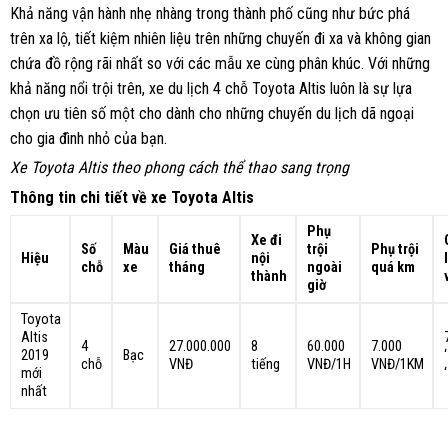
Khả năng vận hành nhẹ nhàng trong thành phố cũng như bức phá
trên xa lộ, tiết kiệm nhiên liệu trên những chuyến đi xa và không gian
chứa đồ rộng rãi nhất so với các mẫu xe cùng phân khúc. Với những
khả năng nổi trội trên, xe du lịch 4 chỗ Toyota Altis luôn là sự lựa
chọn ưu tiên số một cho dành cho những chuyến du lịch dã ngoại
cho gia đình nhỏ của bạn.
Xe Toyota Altis theo phong cách thể thao sang trọng
Thông tin chi tiết về xe Toyota Altis
Phụ
Xe đi
Số
Màu
Giá thuê
trội
Phụ trội
Hiệu
nội
chỗ
xe
tháng
ngoài
quá km
thành
giờ
Toyota
Altis
4
27.000.000
8
60.000
7.000
2019
Bạc
chỗ
VNĐ
tiếng
VNĐ/1H
VNĐ/1KM
mới
‘
nhất