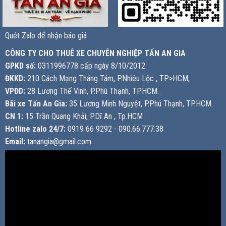
Quét Zalo để nhận báo giá
CÔNG TY CHO THUÊ XE CHUYÊN NGHIỆP TẤN AN GIA
GPKD số:
0311996778 cấp ngày 8/10/2012.
ĐKKD:
210 Cách Mạng Tháng Tám, P.Nhiêu Lộc , TP>HCM,
VPĐD:
28 Lương Thế Vinh, P.Phú Thạnh, TP.HCM.
Bãi xe Tấn An Gia:
35 Lương Minh Nguyệt, P.Phú Thạnh, TP.HCM.
CN 1:
15 Trần Quang Khải, P.Dĩ An , Tp.HCM
Hotline zalo 24/7:
0919 66 9292 - 090.66.777.38
Email:
tanangia@gmail.com