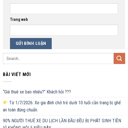
Trang web
BÀI VIẾT MỚI
“Giá thuê xe bao nhiêu?” Khách hỏi ???
Từ 1/7/2026: Xe gia đình chở trẻ dưới 10 tuổi cần trang bị ghế
an toàn đúng chuẩn.
90% NGƯỜI THUÊ XE DU LỊCH LẦN ĐẦU ĐỀU BỊ PHÁT SINH TIỀN
VÌ KHÔNG HỎI 5 ĐIỀU NÀY