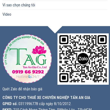
Vì sao chọn chúng tôi
Video
Quét Zalo để nhận báo giá
CÔNG TY CHO THUÊ XE CHUYÊN NGHIỆP TẤN AN GIA
GPKD số:
0311996778 cấp ngày 8/10/2012.
ĐKKD:
210 Cách Mạng Tháng Tám, P.Nhiêu Lộc , TP>HCM,