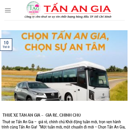
Skip
to
content
10
Th10
THUÊ XE TẤN AN GIA – GIÁ RẺ, CHÍNH CHỦ
Thuê xe Tấn An Gia – giá rẻ, chính chủ Khởi động tuần mới, trọn vẹn hành
trình cùng Tấn An Gia! “Một tuần mới, một chuyến đi mới – Chọn Tấn An Gia,