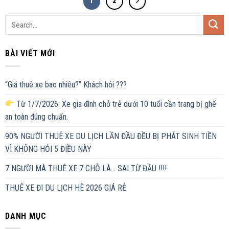
1
2
BÀI VIẾT MỚI
“Giá thuê xe bao nhiêu?” Khách hỏi ???
Từ 1/7/2026: Xe gia đình chở trẻ dưới 10 tuổi cần trang bị ghế
an toàn đúng chuẩn.
90% NGƯỜI THUÊ XE DU LỊCH LẦN ĐẦU ĐỀU BỊ PHÁT SINH TIỀN
VÌ KHÔNG HỎI 5 ĐIỀU NÀY
7 NGƯỜI MÀ THUÊ XE 7 CHỖ LÀ… SAI TỪ ĐẦU !!!!
THUÊ XE ĐI DU LỊCH HÈ 2026 GIÁ RẺ
DANH MỤC