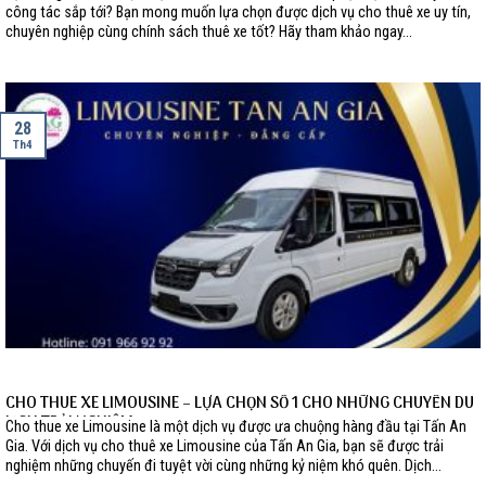
công tác sắp tới? Bạn mong muốn lựa chọn được dịch vụ cho thuê xe uy tín,
chuyên nghiệp cùng chính sách thuê xe tốt? Hãy tham khảo ngay...
28
Th4
CHO THUE XE LIMOUSINE – LỰA CHỌN SỐ 1 CHO NHỮNG CHUYẾN DU
LỊCH TRẢI NGHIỆM
Cho thue xe Limousine là một dịch vụ được ưa chuộng hàng đầu tại Tấn An
Gia. Với dịch vụ cho thuê xe Limousine của Tấn An Gia, bạn sẽ được trải
nghiệm những chuyến đi tuyệt vời cùng những kỷ niệm khó quên. Dịch...