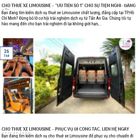
CHO THUÊ XE LIMOUSINE – “ƯU TIÊN SỐ 1” CHO SỰ TIỆN NGHI- ĐẲNG
CẤP
Bạn đang tìm kiếm dịch vụ thuê xe Limousine chất lượng, đẳng cấp tại TP.Hồ
Chí Minh? Đừng bỏ lỡ cơ hội trải nghiệm dịch vụ từ Tấn An Gia. Chúng tôi tự
hào mang đến cho bạn trải nghiệm đi lại không giới hạn,...
26
Th8
CHO THUÊ XE LIMOUSINE – PHỤC VỤ ĐI CÔNG TÁC. LIÊN HỆ NGAY
0919 66 9292
Bạn đang tìm kiếm dịch vụ cho thuê xe Limousine để phục vụ cho chuyến đi