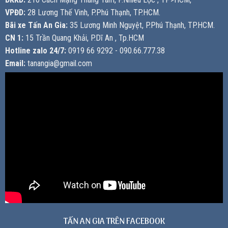
VPĐD:
28 Lương Thế Vinh, P.Phú Thạnh, TP.HCM.
Bãi xe Tấn An Gia:
35 Lương Minh Nguyệt, P.Phú Thạnh, TP.HCM.
CN 1:
15 Trần Quang Khải, P.Dĩ An , Tp.HCM
Hotline zalo 24/7:
0919 66 9292 - 090.66.777.38
Email:
tanangia@gmail.com
TẤN AN GIA TRÊN FACEBOOK