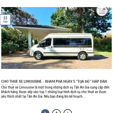
23
Th4
CHO THUÊ XE LIMOUSINE – KHÁM PHÁ NGAY 5 “TỌA ĐỘ ” HẤP DẪN
KHI ĐI DU LỊCH
Cho thuê xe Limousine là một trong những dịch vụ Tấn An Gia cung cấp đến
khách hàng. Được xếp vào top 1 những loại hình dịch vụ cho thuê xe được
yêu thích nhất tại Tấn An Gia. Nếu bạn đang lên kế hoạch...