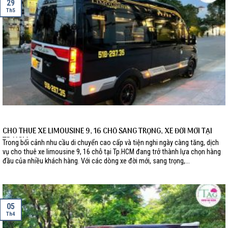
29
Th5
CHO THUÊ XE LIMOUSINE 9, 16 CHỖ SANG TRỌNG, XE ĐỜI MỚI TẠI
TP.HCM
Trong bối cảnh nhu cầu di chuyển cao cấp và tiện nghi ngày càng tăng, dịch
vụ cho thuê xe limousine 9, 16 chỗ tại Tp.HCM đang trở thành lựa chọn hàng
đầu của nhiều khách hàng. Với các dòng xe đời mới, sang trọng,...
05
Th4