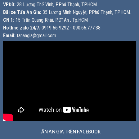
VPĐD:
28 Lương Thế Vinh, P.Phú Thạnh, TP.HCM.
Bãi xe Tấn An Gia:
35 Lương Minh Nguyệt, P.Phú Thạnh, TP.HCM.
CN 1:
15 Trần Quang Khải, P.Dĩ An , Tp.HCM
Hotline zalo 24/7:
0919 66 9292 - 090.66.777.38
Email:
tanangia@gmail.com
TẤN AN GIA TRÊN FACEBOOK