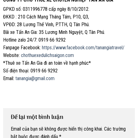
GPKD số: 0311996778 cấp ngày 8/10/2012.
ĐKKD : 210 Cách Mạng Tháng Tám, P10, Q3,
VPĐD: 28 Lương Thế Vinh, P.TTH, Q Tân Phú.
Bãi xe Tấn An Gia: 35 Lương Minh Nguyệt, Q Tân Phú.
Hotline zalo 24/7: 0919 66 9292
Fanpage Facebook:
https://www.facebook.com/tanangiatravel/
Website:
chothuexedulichsaigon.com
*Thuê xe Tấn An Gia đi an toàn về hạnh phúc*
Số điện thoại: 0919 66 9292
Email:
tanangia@gmail.com
Để lại một bình luận
Email của bạn sẽ không được hiển thị công khai.
Các trường
bắt buộc được đánh dấu
*