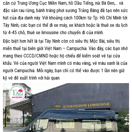
căn cứ Trung Ương Cục Miền Nam, hồ Dầu Tiếng, núi Bà Đen,… và
đặc sản rau rừng, bánh tráng phơi sương Trảng Bàng đã tạo nên sức
hút của địa danh này. Với khoảng cách 100km từ Tp. Hồ Chí Minh tới
Tây Ninh, các bạn có thể đi xe máy, xe khách hoặc là thuê xe du lịch
từ 4-45 chỗ, thuê xe limousine cho chuyến đi của mình.
Đặc biệt hơn hết là tại Tây Ninh còn có siêu thị Mộc Bài, siêu thị
miễn thuế tại biên giới Việt Nam – Campuchia. Vào đây, các bạn nhớ
mang theo CCCD/CMND hoặc hộ chiếu để kiểm soát vé tại cửa
khẩu. Vé của người Việt Nam mình có màu vàng, vé màu xanh là của
người Campuchia. Mỗi ngày, bạn chỉ có thể vào được 1 lần nên giữ
kỹ vé để xuất trình với hải quan.