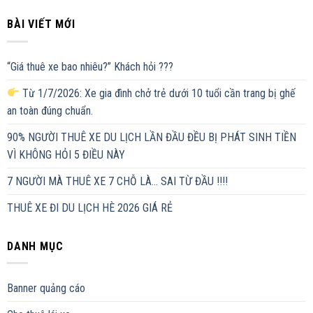
BÀI VIẾT MỚI
“Giá thuê xe bao nhiêu?” Khách hỏi ???
Từ 1/7/2026: Xe gia đình chở trẻ dưới 10 tuổi cần trang bị ghế
an toàn đúng chuẩn.
90% NGƯỜI THUÊ XE DU LỊCH LẦN ĐẦU ĐỀU BỊ PHÁT SINH TIỀN
VÌ KHÔNG HỎI 5 ĐIỀU NÀY
7 NGƯỜI MÀ THUÊ XE 7 CHỖ LÀ… SAI TỪ ĐẦU !!!!
THUÊ XE ĐI DU LỊCH HÈ 2026 GIÁ RẺ
DANH MỤC
Banner quảng cáo