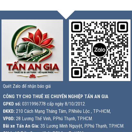
Quét Zalo để nhận báo giá
CÔNG TY CHO THUÊ XE CHUYÊN NGHIỆP TẤN AN GIA
GPKD số:
0311996778 cấp ngày 8/10/2012.
ĐKKD:
210 Cách Mạng Tháng Tám, P.Nhiêu Lộc , TP>HCM,
VPĐD:
28 Lương Thế Vinh, P.Phú Thạnh, TP.HCM.
Bãi xe Tấn An Gia:
35 Lương Minh Nguyệt, P.Phú Thạnh, TP.HCM.