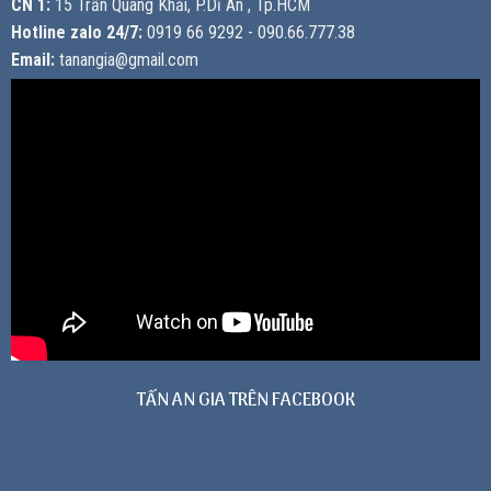
CN 1:
15 Trần Quang Khải, P.Dĩ An , Tp.HCM
Hotline zalo 24/7:
0919 66 9292 - 090.66.777.38
Email:
tanangia@gmail.com
TẤN AN GIA TRÊN FACEBOOK