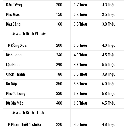
Dầu Tiếng
200
3.7 Triệu
4.3 Triệu
Phú Giáo
150
3.2 Triệu
3.5 Triệu
Bàu Bàng
160
3.5 Triệu
3.8 Triệu
Thuê xe đi Bình Phước
TP Đồng Xoài
200
3.5 Triệu
4.0 Triệu
Bình Long
240
4.0 Triệu
4.5 Triệu
Lộc Ninh
290
4.8 Triệu
5.5 Triệu
Chơn Thành
180
3.5 Triệu
3.8 Triệu
Bù Đốp
350
5.5 Triệu
6.0 Triệu
Phước Long
330
5.3 Triệu
5.8 Triệu
Bù Gia Mập
400
6.0 Triệu
6.5 Triệu
Thuê xe đi Bình Thuận
TP Phan Thiết 1 chiều
220
4.5 Triệu
4.8 Triệu