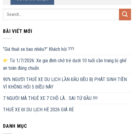
BÀI VIẾT MỚI
“Giá thuê xe bao nhiêu?” Khách hỏi ???
Từ 1/7/2026: Xe gia đình chở trẻ dưới 10 tuổi cần trang bị ghế
an toàn đúng chuẩn.
90% NGƯỜI THUÊ XE DU LỊCH LẦN ĐẦU ĐỀU BỊ PHÁT SINH TIỀN
VÌ KHÔNG HỎI 5 ĐIỀU NÀY
7 NGƯỜI MÀ THUÊ XE 7 CHỖ LÀ… SAI TỪ ĐẦU !!!!
THUÊ XE ĐI DU LỊCH HÈ 2026 GIÁ RẺ
DANH MỤC