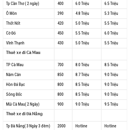
Tp Cần Thơ ( 2 ngày)
400
6.0 Triệu
6.5 Triệu
Ô Môn
390
4.8 Triệu
5.3 Triệu
Thốt Nốt
420
5.0 Triệu
5.5 Triệu
Cờ Đỏ
450
5.5 Triệu
6.0 Triệu
Vĩnh Thạnh
430
5.0 Triệu
5.5 Triệu
Thuê xe đi Cà Mau
TP Cà Mau
700
8.0 Triệu
8.5 Triệu
Năm Căn
850
8.7 Triệu
9.0 Triệu
Hòn Đá Bạc
800
8.5 Triệu
9.0 Triệu
Sông Đốc
800
8.5 Triệu
9.0 Triệu
Mũi Cà Mau( 2 Ngày)
900
9.0 Triệu
9.5 Triệu
Thuê xe đi Đà Nẵng
Tp Đà Nẵng( 3 Ngày 3 đêm)
2000
Hotline
Hotline