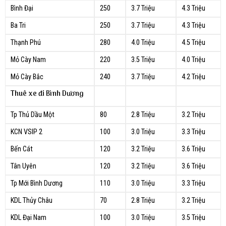
Bình Đại
250
3.7 Triệu
4.3 Triệu
Ba Tri
250
3.7 Triệu
4.3 Triệu
Thạnh Phú
280
4.0 Triệu
4.5 Triệu
Mỏ Cày Nam
220
3.5 Triệu
4.0 Triệu
Mỏ Cày Bắc
240
3.7 Triệu
4.2 Triệu
Thuê xe đi Bình Dương
Tp Thủ Dầu Một
80
2.8 Triệu
3.2 Triệu
KCN VSIP 2
100
3.0 Triệu
3.3 Triệu
Bến Cát
120
3.2 Triệu
3.6 Triệu
Tân Uyên
120
3.2 Triệu
3.6 Triệu
Tp Mới Bình Dương
110
3.0 Triệu
3.3 Triệu
KDL Thủy Châu
70
2.8 Triệu
3.2 Triệu
KDL Đại Nam
100
3.0 Triệu
3.5 Triệu