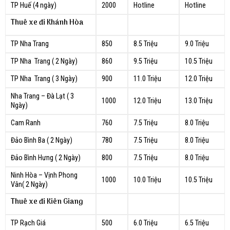
TP Huế (4 ngày)
2000
Hotline
Hotline
Thuê xe đi Khánh Hòa
TP Nha Trang
850
8.5 Triệu
9.0 Triệu
TP Nha Trang ( 2 Ngày)
860
9.5 Triệu
10.5 Triệu
TP Nha Trang ( 3 Ngày)
900
11.0 Triệu
12.0 Triệu
Nha Trang – Đà Lạt ( 3
1000
12.0 Triệu
13.0 Triệu
Ngày)
Cam Ranh
760
7.5 Triệu
8.0 Triệu
Đảo Bình Ba ( 2 Ngày)
780
7.5 Triệu
8.0 Triệu
Đảo Bình Hưng ( 2 Ngày)
800
7.5 Triệu
8.0 Triệu
Ninh Hòa – Vịnh Phong
1000
10.0 Triệu
10.5 Triệu
Vân( 2 Ngày)
Thuê xe đi Kiên Giang
TP Rạch Giá
500
6.0 Triệu
6.5 Triệu