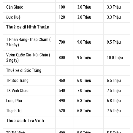
Cần Giuộc
100
3.0 Triệu
3.3 Triệu
Đức Huệ
120
3.0 Triệu
3.3 Triệu
Thuê xe đi Ninh Thuận
T Phan Rang- Tháp Chàm (
700
9.0 Triệu
9.5 Triệu
2 Ngày)
Vườn Quốc Gia- Núi Chúa (
800
9.5 Triệu
10.0 Triệu
2 ngày)
Thuê xe đi Sóc Trăng
TP Sóc Trăng
460
6.0 Triệu
6.5 Triệu
TX Vĩnh Châu
540
7.0 Triệu
7.5 Triệu
Long Phú
490
6.3 Triệu
6.8 Triệu
Thạnh Trị
520
6.8 Triệu
7.5 Triệu
Thuê xe đi Trà Vinh