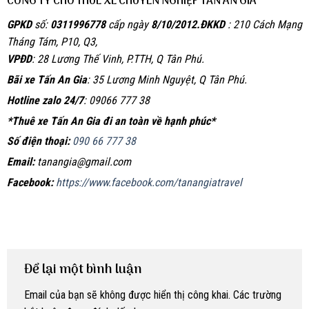
CÔNG TY CHO THUÊ XE CHUYÊN NGHIỆP TẤN AN GIA
GPKD
số:
0311996778
cấp ngày
8/10/2012.
ĐKKD
: 210 Cách Mạng
Tháng Tám, P10, Q3,
VPĐD
: 28 Lương Thế Vinh, P.TTH, Q Tân Phú.
Bãi xe Tấn An Gia
: 35 Lương Minh Nguyệt, Q Tân Phú.
Hotline zalo 24/7
: 09066 777 38
*Thuê xe Tấn An Gia đi an toàn về hạnh phúc*
Số điện thoại:
090 66 777 38
Email:
tanangia@gmail.com
Facebook:
https://www.facebook.com/tanangiatravel
Để lại một bình luận
Email của bạn sẽ không được hiển thị công khai.
Các trường