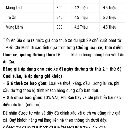
Mang Thít
300
4.2 Triệu
4.5 Triệu
Trà Ôn
340
4.5 Triệu
5.0 Triệu
Vũng Liêm
300
4.2 Triệu
4.5 Triệu
Tấn An Gia đưa ra mức giá cho thuê xe du lịch 29 chỗ xuất phát từ
TP.Hồ Chí Minh đi các tỉnh dựa trên từng
Chủng loại xe, thời điểm
thuê xe, quãng đường thực tế
…………khách hàng thông báo với Tấn
An Gia.
Bảng giá áp dụng cho các xe đi ngày thường từ thứ 2 – thứ 6(
Cuối tuần, lễ áp dụng giá khác)
– Giá thuê xe bao gồm:
Loại xe thuê, xăng, dầu, lương lái xe, phí
cầu đường theo lộ trình khách hàng cung cấp ban đầu.
– Giá chưa bao gồm:
10% VAT, Phí Sân bay và chi phí bến bãi các
điểm du lịch (nếu có).
Để nhận được tư vấn và đầy đủ chính xác về dịch vụ cũng như giá
cả. Quý khách hàng vui lòng liên hệ theo thông tin dưới đây: