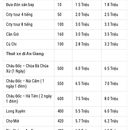
Đưa đón sân bay
10
1.5 Triệu
1.8 Triệu
City tour 4 tiếng
50
2.0 Triệu
2.5 Triệu
City tour 8 tiếng
100
3.0 Triệu
3.3 Triệu
Cần Giờ
160
3.0 Triệu
3.5 Triệu
Củ Chi
100
2.8 Triệu
3.2 Triệu
Thuê xe đi An Giang
Châu Đốc – Chùa Bà Chúa
500
6.0 Triệu
6.5 Triệu
Xứ (1 Ngày)
Châu Đốc – Núi Cấm ( 1
550
6.5 Triệu
7.0 Triệu
ngày 1 đêm)
Châu Đốc – Hà Tiên ( 2 ngày
600
7.5 Triệu
8.0 Triệu
1 đêm)
Long Xuyên
400
5.5 Triệu
6.0 Triệu
Chợ Mới
420
5.7 Triệu
6.2 Triệu