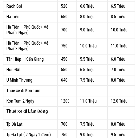
Rạch Sỏi
520
6.0 Triệu
6.5 Triệu
Hà Tiên
650
8.0 Triệu
8.5 Triệu
Hà Tiên – Phú Quốc+ Vé
700
9.0 Triệu
10.0 Triệu
Phà( 2 Ngày)
Hà Tiên – Phú Quốc+ Vé
750
10.0 Triệu
11.0 Triệu
Phà( 3 Ngày)
Tân Hiệp – Kiến Giang
450
5.5 Triệu
6.0 Triệu
Hòn Đất
550
6.5 Triệu
7.0 Triệu
U Minh Thượng
640
7.5 Triệu
8.0 Triệu
Thuê xe đi Kon Tum
Kon Tum 2 Ngày
1200
11.0 Triệu
12.0 Triệu
Thuê xe đi Lâm Đồng
Tp Đà Lạt
700
7.5 Triệu
8.0 Triệu
Tp Đà Lạt ( 2 Ngày 1 đêm)
750
9.0 Triệu
9.5 Triệu