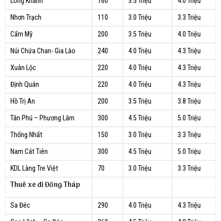
Long Khánh
160
3.5 Triệu
4.0 Triệu
Nhơn Trạch
110
3.0 Triệu
3.3 Triệu
Cẩm Mỹ
200
3.5 Triệu
4.0 Triệu
Núi Chứa Chan- Gia Lào
240
4.0 Triệu
4.3 Triệu
Xuân Lộc
220
4.0 Triệu
4.3 Triệu
Định Quán
220
4.0 Triệu
4.3 Triệu
Hồ Trị An
200
3.5 Triệu
3.8 Triệu
Tân Phú – Phương Lâm
300
4.5 Triệu
5.0 Triệu
Thống Nhất
150
3.0 Triệu
3.3 Triệu
Nam Cát Tiên
300
4.5 Triệu
5.0 Triệu
KDL Làng Tre Việt
70
3.0 Triệu
3.3 Triệu
Thuê xe đi Đồng Tháp
Sa Đéc
290
4.0 Triệu
4.3 Triệu