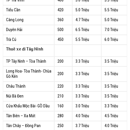
TP Trà Vinh
400
5.0 Triệu
5.5 Triệu
Tiểu Cần
420
5.0 Triệu
5.5 Triệu
Càng Long
360
4.7 Triệu
5.0 Triệu
Duyên Hải
500
6.5 Triệu
7.0 Triệu
Trà Cú
450
5.5 Triệu
6.0 Triệu
Thuê xe đi Tây Ninh
TP Tây Ninh – Tòa Thành
200
3.3 Triệu
3.5 Triệu
Long Hoa- Tòa Thành- Chùa
200
3.3 Triệu
3.5 Triệu
Gò Kén
Châu Thành
220
3.3 Triệu
3.5 Triệu
Núi Bà Đen
210
3.3 Triệu
3.5 Triệu
Cửa Khẩu Mộc Bài- GÒ Dầu
160
3.0 Triệu
3.3 Triệu
Tân Biên – Xa Mát
280
4.0 Triệu
4.5 Triệu
Tân Chây – Đồng Pan
250
3.7 Triệu
4.0 Triệu