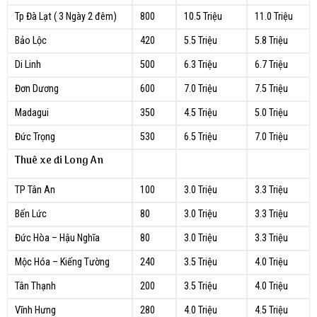
Tp Đà Lạt ( 3 Ngày 2 đêm)
800
10.5 Triệu
11.0 Triệu
Bảo Lộc
420
5.5 Triệu
5.8 Triệu
Di Linh
500
6.3 Triệu
6.7 Triệu
Đơn Dương
600
7.0 Triệu
7.5 Triệu
Madagui
350
4.5 Triệu
5.0 Triệu
Đức Trọng
530
6.5 Triệu
7.0 Triệu
Thuê xe đi Long An
TP Tân An
100
3.0 Triệu
3.3 Triệu
Bến Lức
80
3.0 Triệu
3.3 Triệu
Đức Hòa – Hậu Nghĩa
80
3.0 Triệu
3.3 Triệu
Mộc Hóa – Kiếng Tường
240
3.5 Triệu
4.0 Triệu
Tân Thạnh
200
3.5 Triệu
4.0 Triệu
Vĩnh Hưng
280
4.0 Triệu
4.5 Triệu