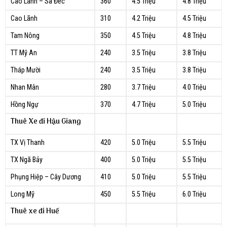
Cao Lãnh – Sa Đéc
360
4.5 Triệu
4.8 Triệu
Cao Lãnh
310
4.2 Triệu
4.5 Triệu
Tam Nông
350
4.5 Triệu
4.8 Triệu
TT Mỹ An
240
3.5 Triệu
3.8 Triệu
Tháp Mười
240
3.5 Triệu
3.8 Triệu
Nhan Mân
280
3.7 Triệu
4.0 Triệu
Hồng Ngự
370
4.7 Triệu
5.0 Triệu
Thuê Xe đi Hậu Giang
TX Vị Thanh
420
5.0 Triệu
5.5 Triệu
TX Ngã Bảy
400
5.0 Triệu
5.5 Triệu
Phụng Hiệp – Cây Dương
410
5.0 Triệu
5.5 Triệu
Long Mỹ
450
5.5 Triệu
6.0 Triệu
Thuê xe đi Huế