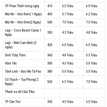
TP Phan Thiết trong ngày
410
5.5 Triệu
6.0 Triệu
Mũi Né – Hòn Rơm( 1 Ngày)
450
5.7 Triệu
6.2 Triệu
Mũi Né – Hòn Rơm(2 Ngày)
500
7.0 Triệu
7.5 Triệu
Lagi – Coco Beach Camp 1
350
4.3 Triệu
4.8 Triệu
Ngày
Lagi – Biển Cam Bình (2
420
6.0 Triệu
6.5 Triệu
ngày)
Dinh Thầy Thím
360
4.8 Triệu
5.3 Triệu
Hàm Tân
300
4.5 Triệu
5.0 Triệu
Tánh Linh – Đức Mẹ Tà Pao
380
5.0 Triệu
5.5 Triệu
Cổ Thạch – Tuy Phong( 2
550
6.5 Triệu
7.0 Triệu
Ngày)
Thuê xe đi Cần Thơ
TP Cần Thơ
350
4.5 Triệu
5.0 Triệu