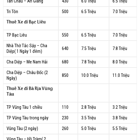
Tân Châu – An Giang
430
6.0 Triệu
6.5 Triệu
Tri Tôn
500
6.5 Triệu
7.0 Triệu
Thuê Xe đi Bạc Liêu
TP Bạc Liêu
550
6.5 Triệu
7.0 Triệu
Nhà Thờ Tắc Sậy – Cha
640
7.5 Triệu
7.8 Triệu
Diệp( 1 Ngày 1 đêm)
Cha Diệp – Me Nam Hải
680
7.8 Triệu
8.0 Triệu
Cha Diệp – Châu Đốc (2
850
10.0 Triệu
11.0 Triệu
Ngày)
Thuê Xe đi Bà Rịa Vũng
Tàu
TP Vũng Tàu 1 chiều
110
2.8 Triệu
3.2 Triệu
TP Vũng Tàu trong ngày
230
3.5 Triệu
3.8 Triệu
Vũng Tàu (2 ngày)
260
5.0 Triệu
5.5 Triệu
Vũng Tàu – Hồ Tràm( 2