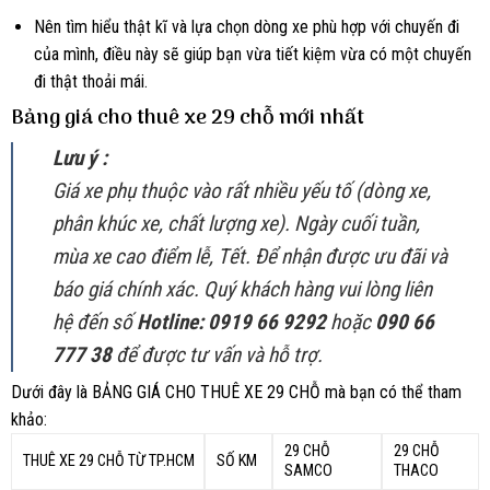
Nên tìm hiểu thật kĩ và lựa chọn dòng xe phù hợp với chuyến đi
của mình, điều này sẽ giúp bạn vừa tiết kiệm vừa có một chuyến
đi thật thoải mái.
Bảng giá cho thuê xe 29 chỗ mới nhất
Lưu ý :
Giá xe phụ thuộc vào rất nhiều yếu tố (dòng xe,
phân khúc xe, chất lượng xe). Ngày cuối tuần,
mùa xe cao điểm lễ, Tết. Để nhận được ưu đãi và
báo giá chính xác. Quý khách hàng vui lòng liên
hệ đến số
Hotline: 0919 66 9292
hoặc
090 66
777 38
để được tư vấn và hỗ trợ.
Dưới đây là BẢNG GIÁ CHO THUÊ XE 29 CHỖ mà bạn có thể tham
khảo:
29 CHỖ
29 CHỖ
THUÊ XE 29 CHỖ TỪ TP.HCM
SỐ KM
SAMCO
THACO