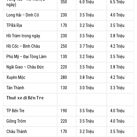
350
6.0 Triệu
6.5 Triệu
ngày)
Long Hải – Dinh Cô
230
3.5 Triệu
4.0 Triệu
TP.Bà Rịa
170
3.2 Triệu
3.5 Triệu
Hồ Tràm trong ngày
230
3.5 Triệu
3.8 Triệu
Hồ Cốc – Bình Châu
250
3.7 Triệu
4.2 Triệu
Phú Mỹ – Đại Tòng Lâm
130
3.2 Triệu
3.5 Triệu
Ngãi Giao – Châu Đức
220
3.5 Triệu
3.8 Triệu
Xuyên Mộc
280
3.8 Triệu
4.2 Triệu
Tân Thành
130
3.0 Triệu
3.3 Triệu
Thuê xe đi Bến Tre
TP Bến Tre
190
3.5 Triệu
4.0 Triệu
Giồng Trôm
220
3.5 Triệu
4.0 Triệu
Châu Thành
170
3.2 Triệu
3.5 Triệu