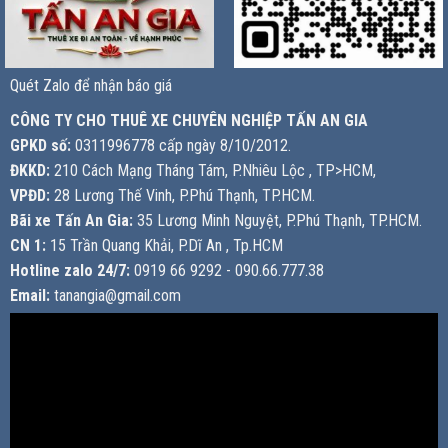
Quét Zalo để nhận báo giá
CÔNG TY CHO THUÊ XE CHUYÊN NGHIỆP TẤN AN GIA
GPKD số:
0311996778 cấp ngày 8/10/2012.
ĐKKD:
210 Cách Mạng Tháng Tám, P.Nhiêu Lộc , TP>HCM,
VPĐD:
28 Lương Thế Vinh, P.Phú Thạnh, TP.HCM.
Bãi xe Tấn An Gia:
35 Lương Minh Nguyệt, P.Phú Thạnh, TP.HCM.
CN 1:
15 Trần Quang Khải, P.Dĩ An , Tp.HCM
Hotline zalo 24/7:
0919 66 9292 - 090.66.777.38
Email:
tanangia@gmail.com