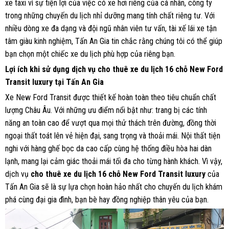
xe taxi vì sự tiện lợi của việc có xe hơi riêng của cá nhân, công ty
trong những chuyến du lịch nhỉ dưỡng mang tính chất riêng tư. Với
nhiều dòng xe đa dạng và đội ngũ nhân viên tư vấn, tài xế lái xe tận
tâm giàu kinh nghiệm, Tấn An Gia tin chắc rằng chúng tôi có thể giúp
bạn chọn một chiếc xe du lịch phù hợp của riêng bạn.
Lợi ích khi sử dụng dịch vụ cho thuê xe du lịch 16 chỗ New Ford
Transit luxury tại Tấn An Gia
Xe New Ford Transit được thiết kế hoàn toàn theo tiêu chuẩn chất
lượng Châu Âu. Với những ưu điểm nổi bật như: trang bị các tính
năng an toàn cao để vượt qua mọi thử thách trên đường, đồng thời
ngoại thất toát lên vẻ hiện đại, sang trọng và thoải mái. Nội thất tiện
nghi với hàng ghế bọc da cao cấp cùng hệ thống điều hòa hai dàn
lạnh, mang lại cảm giác thoải mái tối đa cho từng hành khách. Vì vậy,
dịch vụ
cho thuê xe du lịch 16 chỗ New Ford Transit luxury
của
Tấn An Gia sẽ là sự lựa chọn hoàn hảo nhất cho chuyến du lịch khám
phá cùng đại gia đình, bạn bè hay đồng nghiệp thân yêu của bạn.