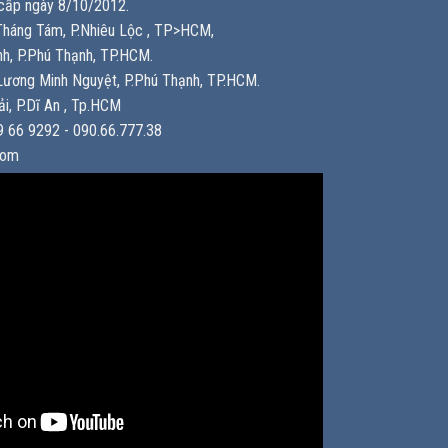
ấp ngày 8/10/2012.
háng Tám, P.Nhiêu Lộc , TP>HCM,
h, P.Phú Thạnh, TP.HCM.
ương Minh Nguyệt, P.Phú Thạnh, TP.HCM.
i, P.Dĩ An , Tp.HCM
 66 9292 - 090.66.777.38
com