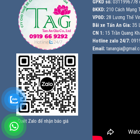
GPKD số:
0311996778 c
ĐKKD:
210 Cách Mạng T
VPĐD:
28 Lương Thế Vin
Bãi xe Tấn An Gia:
35 L
CN 1:
15 Trần Quang Khả
Hotline zalo 24/7:
0919
Email:
tanangia@gmail.
Quét Zalo để nhận báo giá