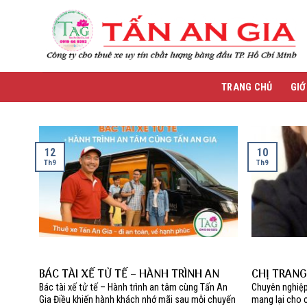
Skip
to
content
TRANG CHỦ
GIỚ
12
10
Th9
Th9
BÁC TÀI XẾ TỬ TẾ – HÀNH TRÌNH AN
CHỊ TRANG
TÂM CÙNG TẤN AN GIA
Bác tài xế tử tế – Hành trình an tâm cùng Tấn An
Chuyên nghiệp
Gia Điều khiến hành khách nhớ mãi sau mỗi chuyến
mang lại cho c