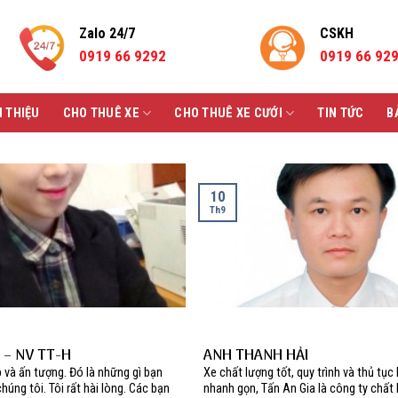
Zalo 24/7
CSKH
0919 66 9292
0919 66 92
I THIỆU
CHO THUÊ XE
CHO THUÊ XE CƯỚI
TIN TỨC
B
10
Th9
 – NV TT-H
ANH THANH HẢI
 và ấn tượng. Đó là những gì bạn
Xe chất lượng tốt, quy trình và thủ tụ
húng tôi. Tôi rất hài lòng. Các bạn
nhanh gọn, Tấn An Gia là công ty chất l