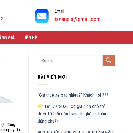
Email
92
tanangia@gmail.com
ẢNG GIÁ
LIÊN HỆ
BÀI VIẾT MỚI
“Giá thuê xe bao nhiêu?” Khách hỏi ???
Từ 1/7/2026: Xe gia đình chở trẻ
dưới 10 tuổi cần trang bị ghế an toàn
đúng chuẩn.
c hợp đồng
ượng, uy tín
90% NGƯỜI THUÊ XE DU LỊCH LẦN ĐẦU