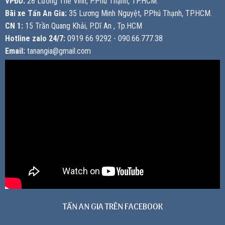
VPĐD:
28 Lương Thế Vinh, P.Phú Thạnh, TP.HCM.
Bãi xe Tấn An Gia:
35 Lương Minh Nguyệt, P.Phú Thạnh, TP.HCM.
CN 1:
15 Trần Quang Khải, P.Dĩ An , Tp.HCM
Hotline zalo 24/7:
0919 66 9292 - 090.66.777.38
Email:
tanangia@gmail.com
TẤN AN GIA TRÊN FACEBOOK