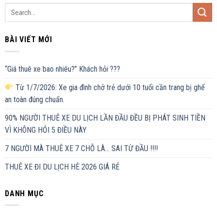
BÀI VIẾT MỚI
“Giá thuê xe bao nhiêu?” Khách hỏi ???
Từ 1/7/2026: Xe gia đình chở trẻ dưới 10 tuổi cần trang bị ghế
an toàn đúng chuẩn.
90% NGƯỜI THUÊ XE DU LỊCH LẦN ĐẦU ĐỀU BỊ PHÁT SINH TIỀN
VÌ KHÔNG HỎI 5 ĐIỀU NÀY
7 NGƯỜI MÀ THUÊ XE 7 CHỖ LÀ… SAI TỪ ĐẦU !!!!
THUÊ XE ĐI DU LỊCH HÈ 2026 GIÁ RẺ
DANH MỤC