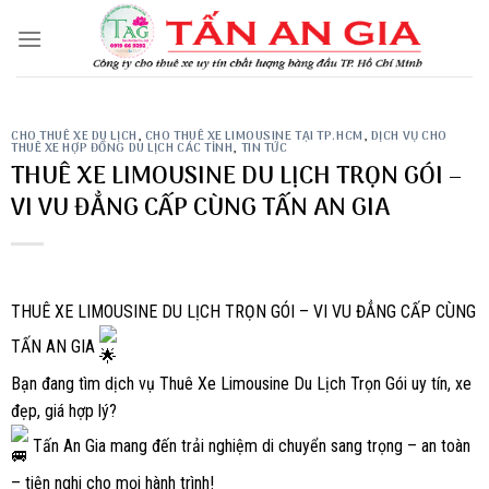
Skip
to
content
CHO THUÊ XE DU LỊCH
,
CHO THUÊ XE LIMOUSINE TẠI TP.HCM
,
DỊCH VỤ CHO
THUÊ XE HỢP ĐỒNG DU LỊCH CÁC TỈNH
,
TIN TỨC
THUÊ XE LIMOUSINE DU LỊCH TRỌN GÓI –
VI VU ĐẲNG CẤP CÙNG TẤN AN GIA
THUÊ XE LIMOUSINE DU LỊCH TRỌN GÓI – VI VU ĐẲNG CẤP CÙNG
TẤN AN GIA
Bạn đang tìm dịch vụ Thuê Xe Limousine Du Lịch Trọn Gói uy tín, xe
đẹp, giá hợp lý?
Tấn An Gia mang đến trải nghiệm di chuyển sang trọng – an toàn
– tiện nghi cho mọi hành trình!