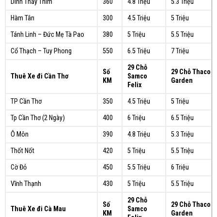
Dinh Thầy Thím
360
4.8 Triệu
5.3 Triệu
Hàm Tân
300
4.5 Triệu
5 Triệu
Tánh Linh – Đức Mẹ Tà Pao
380
5 Triệu
5.5 Triệu
Cổ Thạch – Tuy Phong
550
6.5 Triệu
7 Triệu
29 Chỗ
Số
29 Chỗ Thaco
Thuê Xe đi Cần Thơ
Samco
KM
Garden
Felix
TP Cần Thơ
350
4.5 Triệu
5 Triệu
Tp Cần Thơ (2 Ngày)
400
6 Triệu
6.5 Triệu
Ô Môn
390
4.8 Triệu
5.3 Triệu
Thốt Nốt
420
5 Triệu
5.5 Triệu
Cờ Đỏ
450
5.5 Triệu
6 Triệu
Vĩnh Thạnh
430
5 Triệu
5.5 Triệu
29 Chỗ
Số
29 Chỗ Thaco
Thuê Xe đi Cà Mau
Samco
KM
Garden