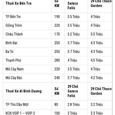
Số
29 Chỗ Thaco
Thuê Xe Bến Tre
Samco
KM
Garden
Felix
TP Bến Tre
190
3.5 Triệu
4 Triệu
Giồng Trôm
220
3.5 Triệu
4 Triệu
Châu Thành
170
3.2 Triệu
3.5 Triệu
Bình Đại
250
3.7 Triệu
4.3 Triệu
Ba Tri
250
3.7 Triệu
4.3 Triệu
Thạnh Phú
280
4 Triệu
4.5 Triệu
Mỏ Cày Nam
220
3.5 Triệu
4 Triệu
Mỏ Cày Bắc
240
3.7 Triệu
4.2 Triệu
29 Chỗ
Số
29 Chỗ Thaco
Thuê Xe đi Bình Dương
Samco
KM
Garden
Felix
TP Thủ Dầu Một
80
2.8 Triệu
3.2 Triệu
KCN VSIP 1 – VSIP 2
100
3 Triệu
3.3 Triệu