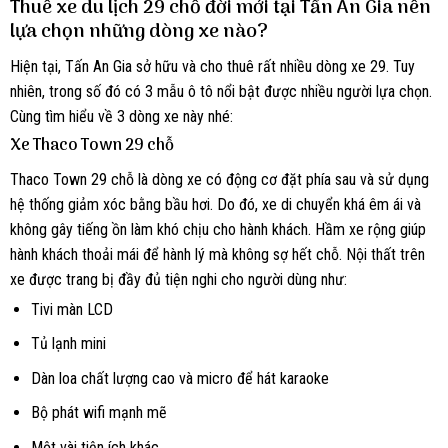
Thuê xe du lịch 29 chỗ đời mới tại Tấn An Gia nên
lựa chọn những dòng xe nào?
Hiện tại, Tấn An Gia sở hữu và cho thuê rất nhiều dòng xe 29. Tuy
nhiên, trong số đó có 3 mẫu ô tô nổi bật được nhiều người lựa chọn.
Cùng tìm hiểu về 3 dòng xe này nhé:
Xe Thaco Town 29 chỗ
Thaco Town 29 chỗ là dòng xe có động cơ đặt phía sau và sử dụng
hệ thống giảm xóc bằng bầu hơi. Do đó, xe di chuyển khá êm ái và
không gây tiếng ồn làm khó chịu cho hành khách. Hầm xe rộng giúp
hành khách thoải mái để hành lý mà không sợ hết chỗ. Nội thất trên
xe được trang bị đầy đủ tiện nghi cho người dùng như:
Tivi màn LCD
Tủ lạnh mini
Dàn loa chất lượng cao và micro để hát karaoke
Bộ phát wifi mạnh mẽ
Một vài tiện ích khác