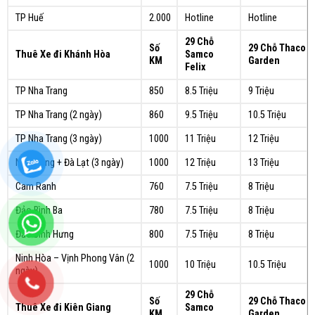
TP Huế
2.000
Hotline
Hotline
29 Chỗ
Số
29 Chỗ Thaco
Thuê Xe đi Khánh Hòa
Samco
KM
Garden
Felix
TP Nha Trang
850
8.5 Triệu
9 Triệu
TP Nha Trang (2 ngày)
860
9.5 Triệu
10.5 Triệu
TP Nha Trang (3 ngày)
1000
11 Triệu
12 Triệu
Nha Trang + Đà Lạt (3 ngày)
1000
12 Triệu
13 Triệu
Cam Ranh
760
7.5 Triệu
8 Triệu
Đảo Bình Ba
780
7.5 Triệu
8 Triệu
Đảo Bình Hưng
800
7.5 Triệu
8 Triệu
Ninh Hòa – Vịnh Phong Vân (2
1000
10 Triệu
10.5 Triệu
ngày)
29 Chỗ
Số
29 Chỗ Thaco
Thuê Xe đi Kiên Giang
Samco
KM
Garden