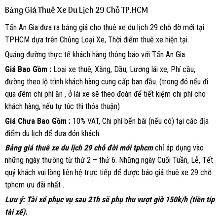
Bảng Giá Thuê Xe Du Lịch 29 Chỗ TP.HCM
Tấn An Gia đưa ra bảng giá cho thuê xe du lịch 29 chỗ đờ mới tại
TPHCM dựa trên Chủng Loại Xe, Thời điểm thuê xe hiện tại.
Quảng đường thực tế khách hàng thông báo với Tấn An Gia.
Giá Bao Gồm :
Loại xe thuê, Xăng, Dầu, Lương lái xe, Phí cầu,
đường theo lộ trình khách hàng cung cấp ban đầu. (trong đó nếu đi
qua đêm chi phí ăn , ở lái xe sẽ theo đoàn để tiết kiệm chi phí cho
khách hàng, nếu tự túc thì thỏa thuận)
Giá Chưa Bao Gồm :
10% VAT, Chi phí bến bãi (nếu có) tại các địa
điểm du lịch để đưa đón khách.
Bảng giá thuê xe du lịch 29 chỗ đời mới tphcm
chỉ áp dụng vào
những ngày thường từ thứ 2 – thứ 6. Những ngày Cuối Tuần, Lễ, Tết
quý khách vui lòng liên hệ trực tiếp để được báo giá thuê xe 29 chỗ
tphcm ưu đãi nhất .
Lưu ý: Tài xế phục vụ sau 21h sẽ phụ thu vượt giờ 150k/h (tiền tip
tài xế).