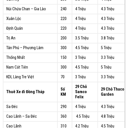
Núi Chứa Chan – Gia Lào
240
4 Triệu
4.3 Triệu
Xuân Lộc
220
4 Triệu
4.3 Triệu
Định Quán
220
4 Triệu
4.3 Triệu
Trị An
200
3.5 Triệu
3.8 Triệu
Tân Phú – Phương Lâm
300
4.5 Triệu
5 Triệu
Thống Nhất
150
3 Triệu
3.3 Triệu
Nam Cát Tiên
300
4.5 Triệu
5 Triệu
KDL Làng Tre Việt
70
3 Triệu
3.3 Triệu
29 Chỗ
Số
29 Chỗ Thaco
Thuê Xe đi Đồng Tháp
Samco
KM
Garden
Felix
Sa Đéc
290
4 Triệu
4.3 Triệu
Cao Lãnh – Sa Đéc
360
4.5 Triệu
4.8 Triệu
Cao Lãnh
310
4.2 Triệu
4.5 Triệu