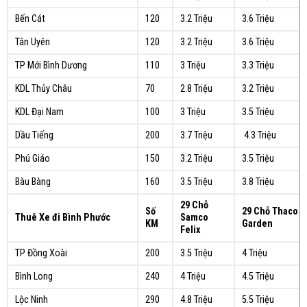
Bến Cát
120
3.2 Triệu
3.6 Triệu
Tân Uyên
120
3.2 Triệu
3.6 Triệu
TP Mới Bình Dương
110
3 Triệu
3.3 Triệu
KDL Thủy Châu
70
2.8 Triệu
3.2 Triệu
KDL Đại Nam
100
3 Triệu
3.5 Triệu
Dầu Tiếng
200
3.7 Triệu
4.3 Triệu
Phú Giáo
150
3.2 Triệu
3.5 Triệu
Bàu Bàng
160
3.5 Triệu
3.8 Triệu
29 Chỗ
Số
29 Chỗ Thaco
Thuê Xe đi Bình Phước
Samco
KM
Garden
Felix
TP Đồng Xoài
200
3.5 Triệu
4 Triệu
Bình Long
240
4 Triệu
4.5 Triệu
Lộc Ninh
290
4.8 Triệu
5.5 Triệu