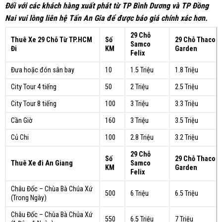
Đối với các khách hàng xuất phát từ TP Bình Dương và TP Đồng
Nai vui lòng liên hệ Tấn An Gia để được báo giá chính xác hơn.
29 Chỗ
Thuê Xe 29 Chỗ Từ TP.HCM
Số
29 Chỗ Thaco
Samco
Đi
KM
Garden
Felix
Đưa hoặc đón sân bay
10
1.5 Triệu
1.8 Triệu
City Tour 4 tiếng
50
2 Triệu
2.5 Triệu
City Tour 8 tiếng
100
3 Triệu
3.3 Triệu
Cần Giờ
160
3 Triệu
3.5 Triệu
Củ Chi
100
2.8 Triệu
3.2 Triệu
29 Chỗ
Số
29 Chỗ Thaco
Thuê Xe đi An Giang
Samco
KM
Garden
Felix
Châu Đốc – Chùa Bà Chúa Xứ
500
6 Triệu
6.5 Triệu
(Trong Ngày)
Châu Đốc – Chùa Bà Chúa Xứ
550
6.5 Triệu
7 Triệu