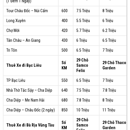
(1 Đêm 1 Ngày)
Tour Châu Đốc – Núi Cấm
600
7.5 Triệu
8 Triệu
Long Xuyên
400
5.5 Triệu
6 Triệu
Chợ Mới
420
5.7 Triệu
6.2 Triệu
Tân Châu – An Giang
430
6 Triệu
6.5 Triệu
Tri Tôn
500
6.5 Triệu
7 Triệu
29 Chỗ
Số
29 Chỗ Thaco
Thuê Xe đi Bạc Liêu
Samco
KM
Garden
Felix
TP Bạc Liêu
550
6.5 Triệu
7 Triệu
Nhà Thờ Tắc Sậy – Cha Diệp
640
7.5 Triệu
7.8 Triệu
Cha Diệp – Me Nam Hải
680
7.8 Triệu
8 Triệu
Cha Diệp – Châu Đốc (2 ngày)
850
10 Triệu
11 Triệu
29 Chỗ
Số
29 Chỗ Thaco
Thuê Xe đi Bà Rịa Vũng Tàu
Samco
KM
Garden