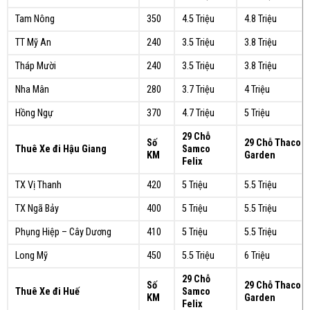
Tam Nông
350
4.5 Triệu
4.8 Triệu
TT Mỹ An
240
3.5 Triệu
3.8 Triệu
Tháp Mười
240
3.5 Triệu
3.8 Triệu
Nha Mân
280
3.7 Triệu
4 Triệu
Hồng Ngự
370
4.7 Triệu
5 Triệu
29 Chỗ
Số
29 Chỗ Thaco
Thuê Xe đi Hậu Giang
Samco
KM
Garden
Felix
TX Vị Thanh
420
5 Triệu
5.5 Triệu
TX Ngã Bảy
400
5 Triệu
5.5 Triệu
Phụng Hiệp – Cây Dương
410
5 Triệu
5.5 Triệu
Long Mỹ
450
5.5 Triệu
6 Triệu
29 Chỗ
Số
29 Chỗ Thaco
Thuê Xe đi Huế
Samco
KM
Garden
Felix