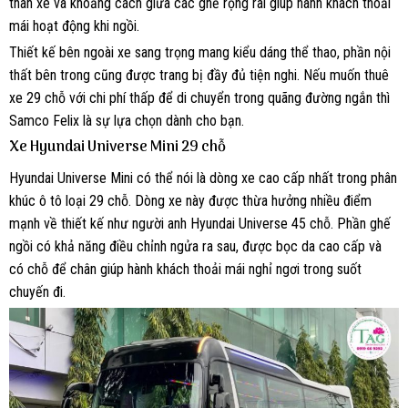
thân xe và khoảng cách giữa các ghế rộng rãi giúp hành khách thoải
mái hoạt động khi ngồi.
Thiết kế bên ngoài xe sang trọng mang kiểu dáng thể thao, phần nội
thất bên trong cũng được trang bị đầy đủ tiện nghi. Nếu muốn thuê
xe 29 chỗ với chi phí thấp để di chuyển trong quãng đường ngắn thì
Samco Felix là sự lựa chọn dành cho bạn.
Xe Hyundai Universe Mini 29 chỗ
Hyundai Universe Mini có thể nói là dòng xe cao cấp nhất trong phân
khúc ô tô loại 29 chỗ. Dòng xe này được thừa hưởng nhiều điểm
mạnh về thiết kế như người anh Hyundai Universe 45 chỗ. Phần ghế
ngồi có khả năng điều chỉnh ngửa ra sau, được bọc da cao cấp và
có chỗ để chân giúp hành khách thoải mái nghỉ ngơi trong suốt
chuyến đi.