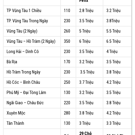
Felix
TP Vũng Tàu 1 Chiều
110
2.8 Triệu
3.2 Triệu
TP. Vũng Tàu Trong Ngày
230
3.5 Triệu
3.8Triệu
Vũng Tàu (2 Ngày)
260
5 Triệu
5.5 Triệu
Vũng Tàu – Hồ Tràm (2 Ngày)
350
6 Triệu
6.5 Triệu
Long Hải – Dinh Cô
230
3.5 Triệu
4 Triệu
Bà Rịa
170
3.2 Triệu
3.5 Triệu
Hồ Tràm Trong Ngày
230
3.5 Triệu
3.8 Triệu
Hồ Cóc – Bình Châu
250
3.7 Triệu
4.2 Triệu
Phú Mỹ – Đại Tòng Lâm
130
3.2 Triệu
3.5 Triệu
Ngãi Giao – Châu Đức
220
3.5 Triệu
3.8 Triệu
Xuyên Mộc
280
3.8 Triệu
4.2 Triệu
Tân Thành
130
3 Triệu
3.3 Triệu
29 Chỗ