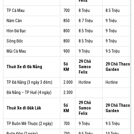
Felix
TP Cà Mau
700
8 Triệu
8.5 Triệu
Năm Căn
850
8.7 Triệu
9 Triệu
Hòn Đá Bạc
800
8.5 Triệu
9 Triệu
Sông Đốc
800
8.5 Triệu
9 Triệu
Mũi Cà Mau
900
9 Triệu
9.5 Triệu
29 Chỗ
Số
29 Chỗ Thaco
Thuê Xe đi Đà Nẵng
Samco
KM
Garden
Felix
TP Đà Nẵng (3 ngày 3 đêm)
2.000
Hotline
Hotline
Đà Nẵng – TP Huế (4 ngày)
2.300
29 Chỗ
Số
29 Chỗ Thaco
Thuê Xe đi Đắk Lắk
Samco
KM
Garden
Felix
TP Buôn Mê Thuộc (2 ngày)
700
9 Triệu
9.5 Triệu
Buôn Đôn (2 ngày)
730
9.5 Triệu
10 Triệu