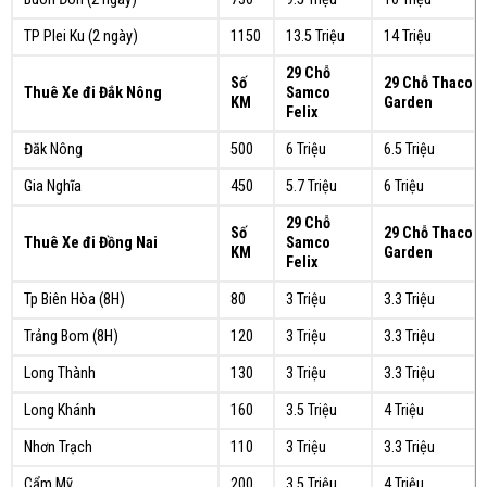
TP Plei Ku (2 ngày)
1150
13.5 Triệu
14 Triệu
29 Chỗ
Số
29 Chỗ Thaco
Thuê Xe đi Đắk Nông
Samco
KM
Garden
Felix
Đăk Nông
500
6 Triệu
6.5 Triệu
Gia Nghĩa
450
5.7 Triệu
6 Triệu
29 Chỗ
Số
29 Chỗ Thaco
Thuê Xe đi Đồng Nai
Samco
KM
Garden
Felix
Tp Biên Hòa (8H)
80
3 Triệu
3.3 Triệu
Trảng Bom (8H)
120
3 Triệu
3.3 Triệu
Long Thành
130
3 Triệu
3.3 Triệu
Long Khánh
160
3.5 Triệu
4 Triệu
Nhơn Trạch
110
3 Triệu
3.3 Triệu
Cẩm Mỹ
200
3.5 Triệu
4 Triệu