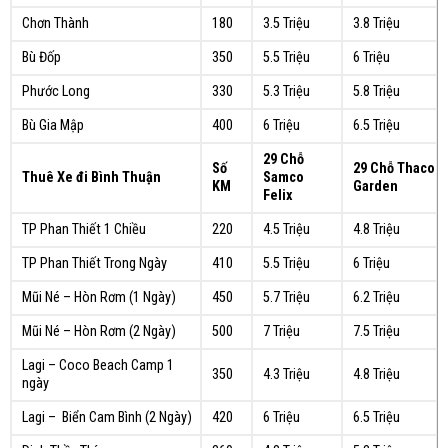
Chơn Thành
180
3.5 Triệu
3.8 Triệu
Bù Đốp
350
5.5 Triệu
6 Triệu
Phước Long
330
5.3 Triệu
5.8 Triệu
Bù Gia Mập
400
6 Triệu
6.5 Triệu
29 Chỗ
Số
29 Chỗ Thaco
Thuê Xe đi Bình Thuận
Samco
KM
Garden
Felix
TP Phan Thiết 1 Chiều
220
4.5 Triệu
4.8 Triệu
TP Phan Thiết Trong Ngày
410
5.5 Triệu
6 Triệu
Mũi Né – Hòn Rơm (1 Ngày)
450
5.7 Triệu
6.2 Triệu
Mũi Né – Hòn Rơm (2 Ngày)
500
7 Triệu
7.5 Triệu
Lagi – Coco Beach Camp 1
350
4.3 Triệu
4.8 Triệu
ngày
Lagi – Biển Cam Bình (2 Ngày)
420
6 Triệu
6.5 Triệu