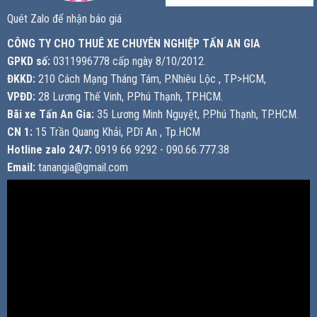
Quét Zalo để nhận báo giá
CÔNG TY CHO THUÊ XE CHUYÊN NGHIỆP TẤN AN GIA
GPKD số:
0311996778 cấp ngày 8/10/2012.
ĐKKD:
210 Cách Mạng Tháng Tám, P.Nhiêu Lộc , TP>HCM,
VPĐD:
28 Lương Thế Vinh, P.Phú Thạnh, TP.HCM.
Bãi xe Tấn An Gia:
35 Lương Minh Nguyệt, P.Phú Thạnh, TP.HCM.
CN 1:
15 Trần Quang Khải, P.Dĩ An , Tp.HCM
Hotline zalo 24/7:
0919 66 9292 - 090.66.777.38
Email:
tanangia@gmail.com