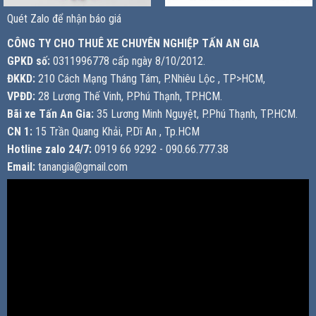
Quét Zalo để nhận báo giá
CÔNG TY CHO THUÊ XE CHUYÊN NGHIỆP TẤN AN GIA
GPKD số:
0311996778 cấp ngày 8/10/2012.
ĐKKD:
210 Cách Mạng Tháng Tám, P.Nhiêu Lộc , TP>HCM,
VPĐD:
28 Lương Thế Vinh, P.Phú Thạnh, TP.HCM.
Bãi xe Tấn An Gia:
35 Lương Minh Nguyệt, P.Phú Thạnh, TP.HCM.
CN 1:
15 Trần Quang Khải, P.Dĩ An , Tp.HCM
Hotline zalo 24/7:
0919 66 9292 - 090.66.777.38
Email:
tanangia@gmail.com