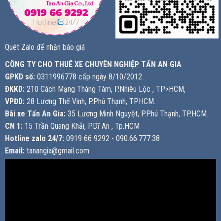
Quét Zalo để nhận báo giá
CÔNG TY CHO THUÊ XE CHUYÊN NGHIỆP TẤN AN GIA
GPKD số:
0311996778 cấp ngày 8/10/2012.
ĐKKD:
210 Cách Mạng Tháng Tám, P.Nhiêu Lộc , TP>HCM,
VPĐD:
28 Lương Thế Vinh, P.Phú Thạnh, TP.HCM.
Bãi xe Tấn An Gia:
35 Lương Minh Nguyệt, P.Phú Thạnh, TP.HCM.
CN 1:
15 Trần Quang Khải, P.Dĩ An , Tp.HCM
Hotline zalo 24/7:
0919 66 9292 - 090.66.777.38
Email:
tanangia@gmail.com