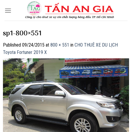
Skip
to
content
sp1-800×551
Published
09/24/2015
at
800 × 551
in
CHO THUÊ XE DU LỊCH
Toyota Fortuner 2019 X