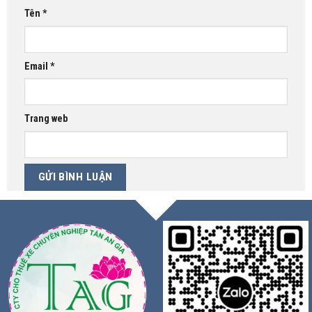
Tên
*
Email
*
Trang web