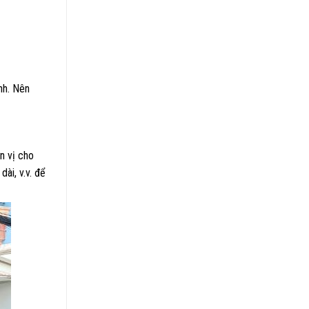
nh. Nên
n vị cho
ài, v.v. để