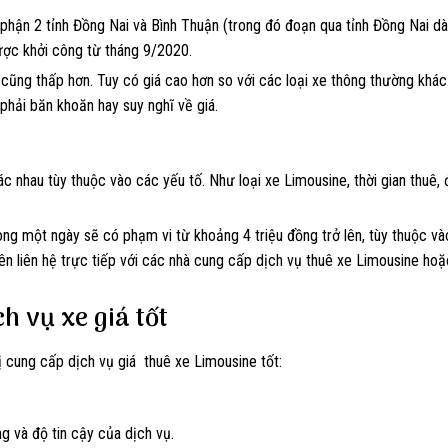
 phận 2 tỉnh Đồng Nai và Bình Thuận (trong đó đoạn qua tỉnh Đồng Nai dà
được khởi công từ tháng 9/2020.
 cũng thấp hơn. Tuy có giá cao hơn so với các loại xe thông thường khá
hải băn khoăn hay suy nghĩ về giá.
c nhau tùy thuộc vào các yếu tố. Như loại xe Limousine, thời gian thuê, 
ong một ngày sẽ có phạm vi từ khoảng 4 triệu đồng trở lên, tùy thuộc v
nên liên hệ trực tiếp với các nhà cung cấp dịch vụ thuê xe Limousine hoặ
h vụ xe giá tốt
ị cung cấp dịch vụ giá thuê xe Limousine tốt:
g và độ tin cậy của dịch vụ.