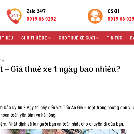
Zalo 24/7
CSKH
0919 66 9292
0919 66 92
I THIỆU
CHO THUÊ XE
CHO THUÊ XE CƯỚI
TIN TỨC
B
HCM
t – Giá thuê xe 1 ngày bao nhiêu?
bảo uy tín ? Vậy thì hãy đến với Tấn An Gia – một trong những đơn vị 
 hoàn toàn yên tâm và hài lòng.
iệm. Nhất định sẽ là người bạn an toàn nhất cho chuyến đi của bạn.