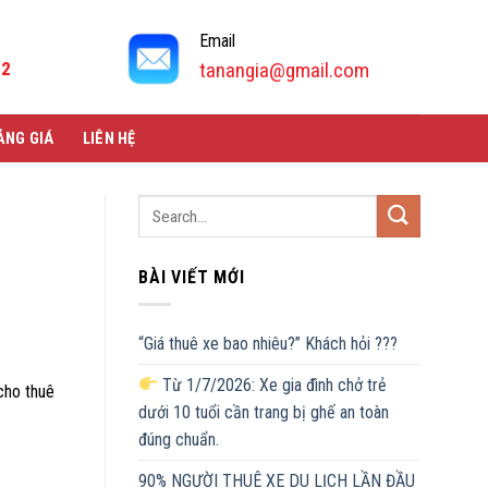
Email
92
tanangia@gmail.com
ẢNG GIÁ
LIÊN HỆ
BÀI VIẾT MỚI
“Giá thuê xe bao nhiêu?” Khách hỏi ???
Từ 1/7/2026: Xe gia đình chở trẻ
cho thuê
dưới 10 tuổi cần trang bị ghế an toàn
đúng chuẩn.
90% NGƯỜI THUÊ XE DU LỊCH LẦN ĐẦU