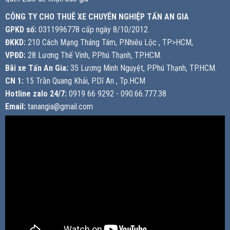
CÔNG TY CHO THUÊ XE CHUYÊN NGHIỆP TẤN AN GIA
GPKD số:
0311996778 cấp ngày 8/10/2012.
ĐKKD:
210 Cách Mạng Tháng Tám, P.Nhiêu Lộc , TP>HCM,
VPĐD:
28 Lương Thế Vinh, P.Phú Thạnh, TP.HCM.
Bãi xe Tấn An Gia:
35 Lương Minh Nguyệt, P.Phú Thạnh, TP.HCM.
CN 1:
15 Trần Quang Khải, P.Dĩ An , Tp.HCM
Hotline zalo 24/7:
0919 66 9292 - 090.66.777.38
Email:
tanangia@gmail.com