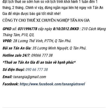
đặt lịch thuê xe sớm hơn so với lịch trình khởi hành 1 tuần đến 1
tháng, 2 tháng…Chính vì vậy, đừng ngần ngại liên hệ ngay với Tấn An
Gia để nhận được báo giá tốt nhất nhé!
CÔNG TY CHO THUÊ XE CHUYÊN NGHIỆP TẤN AN GIA
GPKD
số:
0311996778
cấp ngày
8/10/2012.
ĐKKD
: 210 Cách Mạng
Tháng Tám, P10, Q3,
VPĐD
: 28 Lương Thế Vinh, P.TTH, Q Tân Phú.
Bãi xe Tấn An Gia
: 35 Lương Minh Nguyệt, Q Tân Phú.
Hotline zalo 24/7
: 09066 777 38
*Thuê xe Tấn An Gia đi an toàn về hạnh phúc*
Số điện thoại:
090 66 777 38
Email:
tanangia@gmail.com
Facebook:
https://www.facebook.com/tanangiatravel