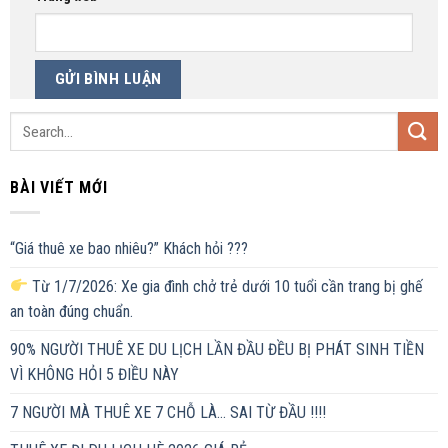
BÀI VIẾT MỚI
“Giá thuê xe bao nhiêu?” Khách hỏi ???
Từ 1/7/2026: Xe gia đình chở trẻ dưới 10 tuổi cần trang bị ghế
an toàn đúng chuẩn.
90% NGƯỜI THUÊ XE DU LỊCH LẦN ĐẦU ĐỀU BỊ PHÁT SINH TIỀN
VÌ KHÔNG HỎI 5 ĐIỀU NÀY
7 NGƯỜI MÀ THUÊ XE 7 CHỖ LÀ… SAI TỪ ĐẦU !!!!