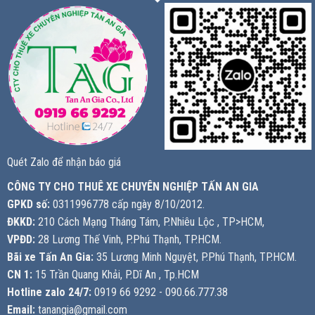
Quét Zalo để nhận báo giá
CÔNG TY CHO THUÊ XE CHUYÊN NGHIỆP TẤN AN GIA
GPKD số:
0311996778 cấp ngày 8/10/2012.
ĐKKD:
210 Cách Mạng Tháng Tám, P.Nhiêu Lộc , TP>HCM,
VPĐD:
28 Lương Thế Vinh, P.Phú Thạnh, TP.HCM.
Bãi xe Tấn An Gia:
35 Lương Minh Nguyệt, P.Phú Thạnh, TP.HCM.
CN 1:
15 Trần Quang Khải, P.Dĩ An , Tp.HCM
Hotline zalo 24/7:
0919 66 9292 - 090.66.777.38
Email:
tanangia@gmail.com