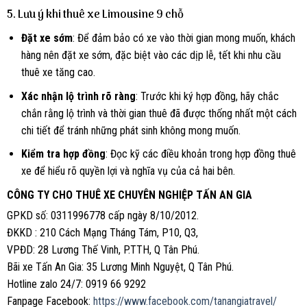
5. Lưu ý khi thuê xe Limousine 9 chỗ
Đặt xe sớm
: Để đảm bảo có xe vào thời gian mong muốn, khách
hàng nên đặt xe sớm, đặc biệt vào các dịp lễ, tết khi nhu cầu
thuê xe tăng cao.
Xác nhận lộ trình rõ ràng
: Trước khi ký hợp đồng, hãy chắc
chắn rằng lộ trình và thời gian thuê đã được thống nhất một cách
chi tiết để tránh những phát sinh không mong muốn.
Kiểm tra hợp đồng
: Đọc kỹ các điều khoản trong hợp đồng thuê
xe để hiểu rõ quyền lợi và nghĩa vụ của cả hai bên.
CÔNG TY CHO THUÊ XE CHUYÊN NGHIỆP TẤN AN GIA
GPKD số: 0311996778 cấp ngày 8/10/2012.
ĐKKD : 210 Cách Mạng Tháng Tám, P10, Q3,
VPĐD: 28 Lương Thế Vinh, P.TTH, Q Tân Phú.
Bãi xe Tấn An Gia: 35 Lương Minh Nguyệt, Q Tân Phú.
Hotline zalo 24/7: 0919 66 9292
Fanpage Facebook:
https://www.facebook.com/tanangiatravel/