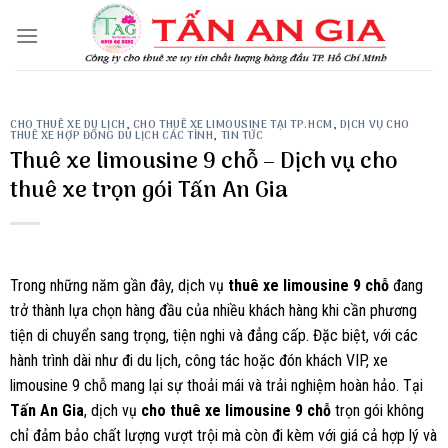
Skip
to
content
CHO THUÊ XE DU LỊCH
,
CHO THUÊ XE LIMOUSINE TẠI TP.HCM
,
DỊCH VỤ CHO
THUÊ XE HỢP ĐỒNG DU LỊCH CÁC TỈNH
,
TIN TỨC
Thuê xe limousine 9 chỗ – Dịch vụ cho
thuê xe trọn gói Tấn An Gia
Trong những năm gần đây, dịch vụ
thuê xe limousine 9 chỗ
đang
trở thành lựa chọn hàng đầu của nhiều khách hàng khi cần phương
tiện di chuyển sang trọng, tiện nghi và đẳng cấp. Đặc biệt, với các
hành trình dài như đi du lịch, công tác hoặc đón khách VIP, xe
limousine 9 chỗ mang lại sự thoải mái và trải nghiệm hoàn hảo. Tại
Tấn An Gia
, dịch vụ
cho thuê xe limousine 9 chỗ
trọn gói không
chỉ đảm bảo chất lượng vượt trội mà còn đi kèm với giá cả hợp lý và