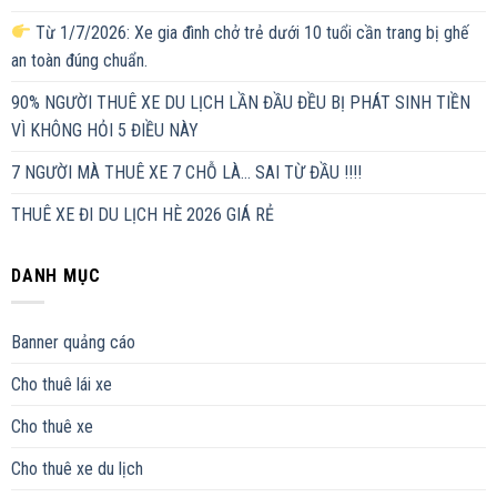
Từ 1/7/2026: Xe gia đình chở trẻ dưới 10 tuổi cần trang bị ghế
an toàn đúng chuẩn.
90% NGƯỜI THUÊ XE DU LỊCH LẦN ĐẦU ĐỀU BỊ PHÁT SINH TIỀN
VÌ KHÔNG HỎI 5 ĐIỀU NÀY
7 NGƯỜI MÀ THUÊ XE 7 CHỖ LÀ… SAI TỪ ĐẦU !!!!
THUÊ XE ĐI DU LỊCH HÈ 2026 GIÁ RẺ
DANH MỤC
Banner quảng cáo
Cho thuê lái xe
Cho thuê xe
Cho thuê xe du lịch