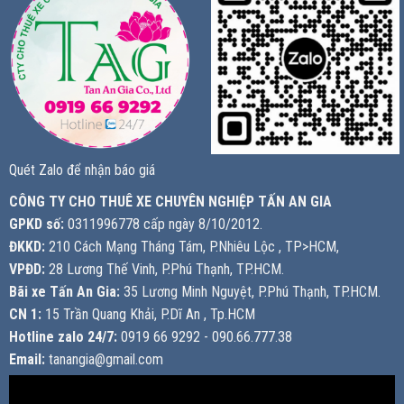
Quét Zalo để nhận báo giá
CÔNG TY CHO THUÊ XE CHUYÊN NGHIỆP TẤN AN GIA
GPKD số:
0311996778 cấp ngày 8/10/2012.
ĐKKD:
210 Cách Mạng Tháng Tám, P.Nhiêu Lộc , TP>HCM,
VPĐD:
28 Lương Thế Vinh, P.Phú Thạnh, TP.HCM.
Bãi xe Tấn An Gia:
35 Lương Minh Nguyệt, P.Phú Thạnh, TP.HCM.
CN 1:
15 Trần Quang Khải, P.Dĩ An , Tp.HCM
Hotline zalo 24/7:
0919 66 9292 - 090.66.777.38
Email:
tanangia@gmail.com