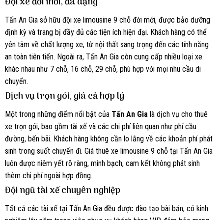
Đội xe đời mới, đa dạng
Tấn An Gia sở hữu đội xe limousine 9 chỗ đời mới, được bảo dưỡng
định kỳ và trang bị đầy đủ các tiện ích hiện đại. Khách hàng có thể
yên tâm về chất lượng xe, từ nội thất sang trọng đến các tính năng
an toàn tiên tiến. Ngoài ra, Tấn An Gia còn cung cấp nhiều loại xe
khác nhau như 7 chỗ, 16 chỗ, 29 chỗ, phù hợp với mọi nhu cầu di
chuyển.
Dịch vụ trọn gói, giá cả hợp lý
Một trong những điểm nổi bật của
Tấn An Gia
là dịch vụ cho thuê
xe trọn gói, bao gồm tài xế và các chi phí liên quan như phí cầu
đường, bến bãi. Khách hàng không cần lo lắng về các khoản phí phát
sinh trong suốt chuyến đi. Giá thuê xe limousine 9 chỗ tại Tấn An Gia
luôn được niêm yết rõ ràng, minh bạch, cam kết không phát sinh
thêm chi phí ngoài hợp đồng.
Đội ngũ tài xế chuyên nghiệp
Tất cả các tài xế tại Tấn An Gia đều được đào tạo bài bản, có kinh