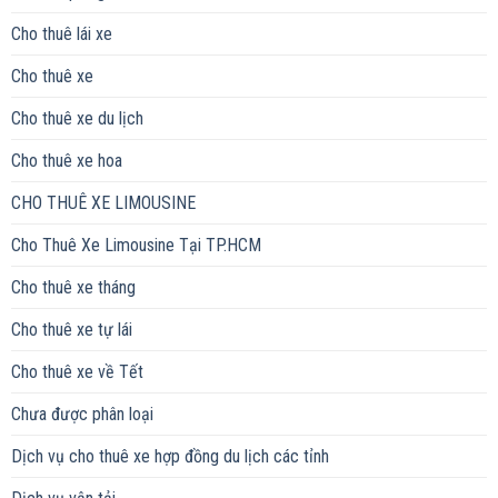
Cho thuê lái xe
Cho thuê xe
Cho thuê xe du lịch
Cho thuê xe hoa
CHO THUÊ XE LIMOUSINE
Cho Thuê Xe Limousine Tại TP.HCM
Cho thuê xe tháng
Cho thuê xe tự lái
Cho thuê xe về Tết
Chưa được phân loại
Dịch vụ cho thuê xe hợp đồng du lịch các tỉnh