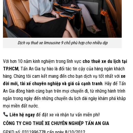
Dịch vụ thuê xe limousine 9 chỗ phù hợp cho nhiều dịp
Với hơn 10 năm kinh nghiệm trong lĩnh vực
cho thuê xe du lịch tại
TP.HCM
, Tấn An Gia tự hào là đối tác tin cậy của hàng ngàn khách
hàng. Chúng tôi cam kết mang đến cho bạn dịch vụ tốt nhất với
xe
đời mới, tài xế chuyên nghiệp và giá cả cạnh tranh
. Hãy để Tấn
An Gia đồng hành cùng bạn trên mọi chuyến đi, từ những hành trình
ngắn trong ngày đến những chuyến du lịch dài ngày khám phá khắp
mọi miền đất nước.
Liên hệ ngay
để đặt xe và nhận tư vấn miễn phí!
CÔNG TY CHO THUÊ XE CHUYÊN NGHIỆP TẤN AN GIA
GPKD số: 0311996778 cấp ngày 8/10/2012.