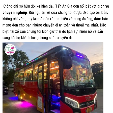
Không chỉ sở hữu đội xe hiện đại, Tấn An Gia còn nổi bật với
dịch vụ
chuyên nghiệp
. Đội ngũ tài xế của chúng tôi được đào tạo bài bản,
không chỉ vững tay lái mà còn rất am hiểu về cung đường, đảm bảo
mang đến cho bạn những chuyến đi an toàn và thoải mái nhất. Đặc
biệt, tài xế của chúng tôi luôn giữ thái độ lịch sự, niềm nở và sẵn
sàng hỗ trợ khách hàng trong suốt chuyến đi.