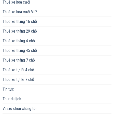
Thuê xe hoa cưới
Thuê xe hoa cưới VIP
Thuê xe tháng 16 chỗ
Thuê xe tháng 29 chỗ
Thuê xe tháng 4 chỗ
Thuê xe tháng 45 chỗ
Thuê xe tháng 7 chỗ
Thuê xe tự lái 4 chỗ
Thuê xe tự lái 7 chỗ
Tin tức
Tour du lịch
Vì sao chọn chúng tôi