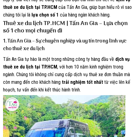
thuê xe du lịch tại TP.HCM
của Tấn An Gia, giúp bạn hiểu rõ vì sao
chúng tôi lại là
lựa chọn số 1
của hàng ngàn khách hàng.
Thuê xe du lịch TP.HCM | Tấn An Gia – Lựa chọn
số 1 cho mọi chuyến đi
1. Tấn An Gia – Sự chuyên nghiệp và uy tín trong lĩnh vực
cho thuê xe du lịch
Tấn An Gia tự hào là một trong những công ty hàng đầu về
dịch vụ
thuê xe du lịch tại TP.HCM
, với hơn 10 năm kinh nghiệm trong
ngành. Chúng tôi không chỉ cung cấp dịch vụ thuê xe đơn thuần mà
còn mang đến cho khách hàng
trải nghiệm tốt nhất
từ việc lên kế
hoạch, tư vấn đến khi kết thúc hành trình.