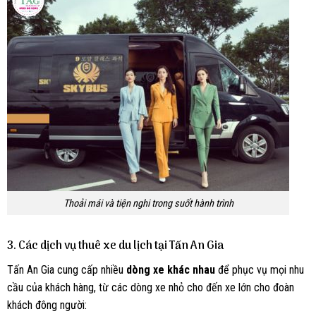
Thoải mái và tiện nghi trong suốt hành trình
3. Các dịch vụ thuê xe du lịch tại Tấn An Gia
Tấn An Gia cung cấp nhiều
dòng xe khác nhau
để phục vụ mọi nhu
cầu của khách hàng, từ các dòng xe nhỏ cho đến xe lớn cho đoàn
khách đông người: