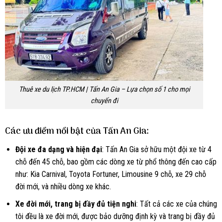
Thuê xe du lịch TP.HCM | Tấn An Gia – Lựa chọn số 1 cho mọi
chuyến đi
Các ưu điểm nổi bật của Tấn An Gia:
Đội xe đa dạng và hiện đại
: Tấn An Gia sở hữu một đội xe từ 4
chỗ đến 45 chỗ, bao gồm các dòng xe từ phổ thông đến cao cấp
như: Kia Carnival, Toyota Fortuner, Limousine 9 chỗ, xe 29 chỗ
đời mới, và nhiều dòng xe khác.
Xe đời mới, trang bị đầy đủ tiện nghi
: Tất cả các xe của chúng
tôi đều là xe đời mới, được bảo dưỡng định kỳ và trang bị đầy đủ