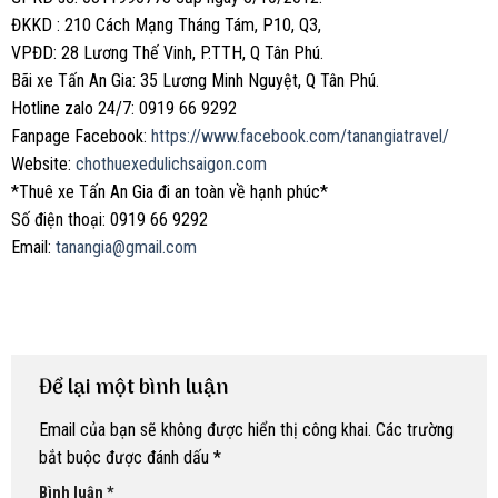
ĐKKD : 210 Cách Mạng Tháng Tám, P10, Q3,
VPĐD: 28 Lương Thế Vinh, P.TTH, Q Tân Phú.
Bãi xe Tấn An Gia: 35 Lương Minh Nguyệt, Q Tân Phú.
Hotline zalo 24/7: 0919 66 9292
Fanpage Facebook:
https://www.facebook.com/tanangiatravel/
Website:
chothuexedulichsaigon.com
*Thuê xe Tấn An Gia đi an toàn về hạnh phúc*
Số điện thoại: 0919 66 9292
Email:
tanangia@gmail.com
Để lại một bình luận
Email của bạn sẽ không được hiển thị công khai.
Các trường
bắt buộc được đánh dấu
*
Bình luận
*