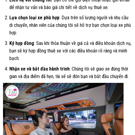
để nhận tư vấn và báo giá chi tiết về dịch vụ thuê xe.
Lựa chọn loại xe phù hợp
: Dựa trên số lượng người và nhu cầu
di chuyển, nhân viên của chúng tôi sẽ hỗ trợ bạn chọn loại xe phù
hợp.
Ký hợp đồng
: Sau khi thỏa thuận về giá cả và điều khoản dịch vụ,
bạn sẽ ký hợp đồng thuê xe với các điều khoản rõ ràng và minh
bạch.
Nhận xe và bắt đầu hành trình
: Chúng tôi sẽ giao xe đúng thời
gian và địa điểm đã hẹn, tài xế sẽ đón bạn và bắt đầu chuyến đi.