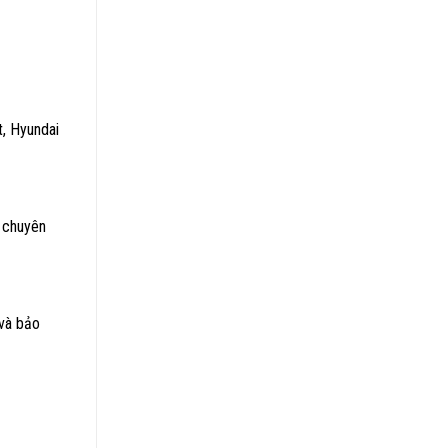
t, Hyundai
g chuyên
 và bảo