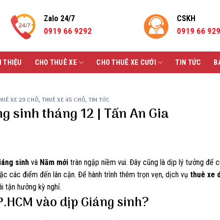
Zalo 24/7
CSKH
0919 66 9292
0919 66 92
I THIỆU
CHO THUÊ XE
CHO THUÊ XE CƯỚI
TIN TỨC
B
HUÊ XE 29 CHỖ
,
THUÊ XE 45 CHỖ
,
TIN TỨC
g sinh tháng 12 | Tấn An Gia
iáng sinh
và
Năm mới
tràn ngập niềm vui. Đây cũng là dịp lý tưởng để c
oặc các điểm đến lân cận. Để hành trình thêm trọn vẹn, dịch vụ
thuê xe d
ái tận hưởng kỳ nghỉ.
 TP.HCM vào dịp Giáng sinh?