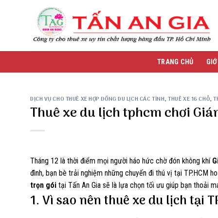
Skip
to
content
TRANG CHỦ
GIỚ
DỊCH VỤ CHO THUÊ XE HỢP ĐỒNG DU LỊCH CÁC TỈNH
,
THUÊ XE 16 CHỖ
,
T
Thuê xe du lịch tphcm chơi Gián
Tháng 12 là thời điểm mọi người háo hức chờ đón không khí
G
đình, bạn bè trải nghiệm những chuyến đi thú vị tại TP.HCM h
trọn gói
tại Tấn An Gia sẽ là lựa chọn tối ưu giúp bạn thoải m
1. Vì sao nên thuê xe du lịch tại