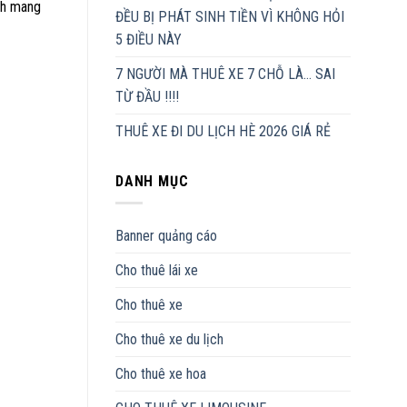
ịch mang
ĐỀU BỊ PHÁT SINH TIỀN VÌ KHÔNG HỎI
5 ĐIỀU NÀY
7 NGƯỜI MÀ THUÊ XE 7 CHỖ LÀ… SAI
TỪ ĐẦU !!!!
THUÊ XE ĐI DU LỊCH HÈ 2026 GIÁ RẺ
DANH MỤC
Banner quảng cáo
Cho thuê lái xe
Cho thuê xe
Cho thuê xe du lịch
Cho thuê xe hoa