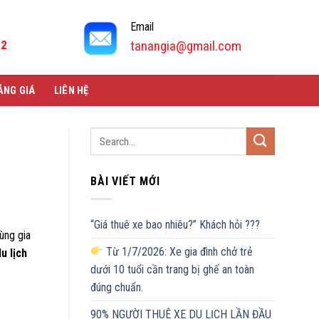
Email
92
tanangia@gmail.com
ẢNG GIÁ
LIÊN HỆ
BÀI VIẾT MỚI
“Giá thuê xe bao nhiêu?” Khách hỏi ???
ùng gia
Từ 1/7/2026: Xe gia đình chở trẻ
u lịch
dưới 10 tuổi cần trang bị ghế an toàn
đúng chuẩn.
90% NGƯỜI THUÊ XE DU LỊCH LẦN ĐẦU