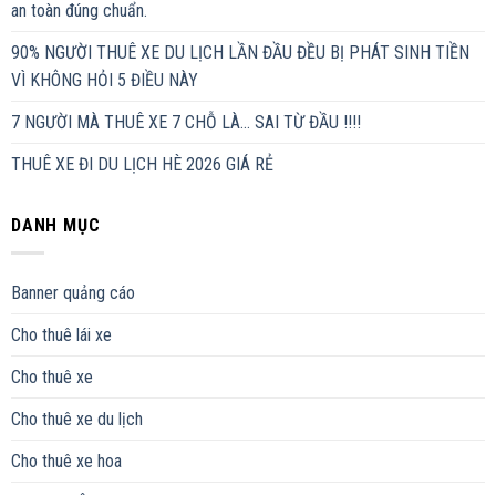
an toàn đúng chuẩn.
90% NGƯỜI THUÊ XE DU LỊCH LẦN ĐẦU ĐỀU BỊ PHÁT SINH TIỀN
VÌ KHÔNG HỎI 5 ĐIỀU NÀY
7 NGƯỜI MÀ THUÊ XE 7 CHỖ LÀ… SAI TỪ ĐẦU !!!!
THUÊ XE ĐI DU LỊCH HÈ 2026 GIÁ RẺ
DANH MỤC
Banner quảng cáo
Cho thuê lái xe
Cho thuê xe
Cho thuê xe du lịch
Cho thuê xe hoa