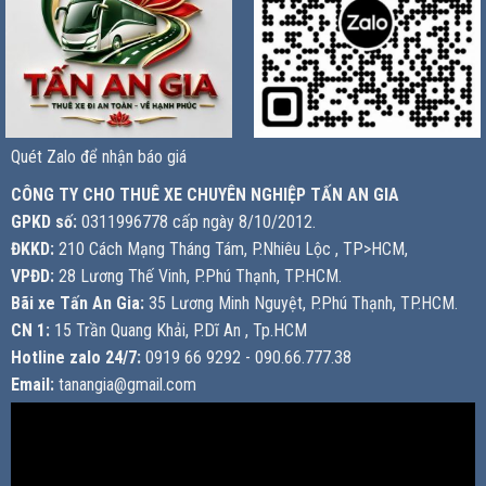
Quét Zalo để nhận báo giá
CÔNG TY CHO THUÊ XE CHUYÊN NGHIỆP TẤN AN GIA
GPKD số:
0311996778 cấp ngày 8/10/2012.
ĐKKD:
210 Cách Mạng Tháng Tám, P.Nhiêu Lộc , TP>HCM,
VPĐD:
28 Lương Thế Vinh, P.Phú Thạnh, TP.HCM.
Bãi xe Tấn An Gia:
35 Lương Minh Nguyệt, P.Phú Thạnh, TP.HCM.
CN 1:
15 Trần Quang Khải, P.Dĩ An , Tp.HCM
Hotline zalo 24/7:
0919 66 9292 - 090.66.777.38
Email:
tanangia@gmail.com