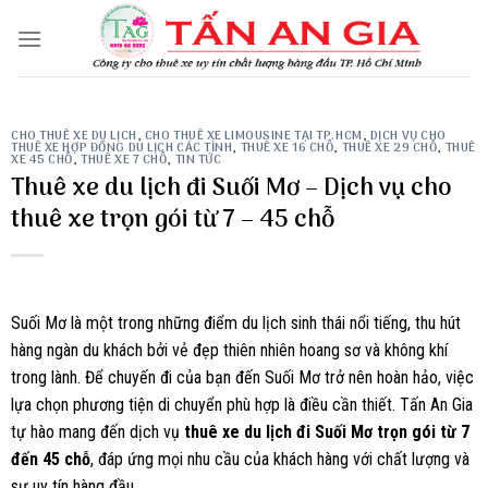
Skip
to
content
CHO THUÊ XE DU LỊCH
,
CHO THUÊ XE LIMOUSINE TẠI TP.HCM
,
DỊCH VỤ CHO
THUÊ XE HỢP ĐỒNG DU LỊCH CÁC TỈNH
,
THUÊ XE 16 CHỖ
,
THUÊ XE 29 CHỖ
,
THUÊ
XE 45 CHỖ
,
THUÊ XE 7 CHỖ
,
TIN TỨC
Thuê xe du lịch đi Suối Mơ – Dịch vụ cho
thuê xe trọn gói từ 7 – 45 chỗ
Suối Mơ là một trong những điểm du lịch sinh thái nổi tiếng, thu hút
hàng ngàn du khách bởi vẻ đẹp thiên nhiên hoang sơ và không khí
trong lành. Để chuyến đi của bạn đến Suối Mơ trở nên hoàn hảo, việc
lựa chọn phương tiện di chuyển phù hợp là điều cần thiết. Tấn An Gia
tự hào mang đến dịch vụ
thuê xe du lịch đi Suối Mơ trọn gói từ 7
đến 45 chỗ
, đáp ứng mọi nhu cầu của khách hàng với chất lượng và
sự uy tín hàng đầu.