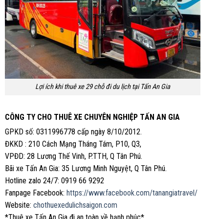
Lợi ích khi thuê xe 29 chỗ đi du lịch tại Tấn An Gia
CÔNG TY CHO THUÊ XE CHUYÊN NGHIỆP TẤN AN GIA
GPKD số: 0311996778 cấp ngày 8/10/2012.
ĐKKD : 210 Cách Mạng Tháng Tám, P10, Q3,
VPĐD: 28 Lương Thế Vinh, P.TTH, Q Tân Phú.
Bãi xe Tấn An Gia: 35 Lương Minh Nguyệt, Q Tân Phú.
Hotline zalo 24/7: 0919 66 9292
Fanpage Facebook:
https://www.facebook.com/tanangiatravel/
Website:
chothuexedulichsaigon.com
*Thuê xe Tấn An Gia đi an toàn về hạnh phúc*