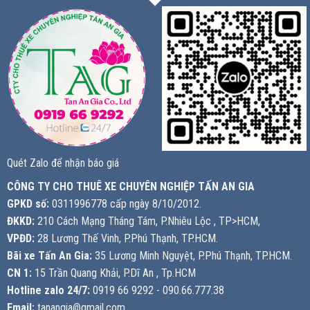
Quét Zalo để nhận báo giá
CÔNG TY CHO THUÊ XE CHUYÊN NGHIỆP TẤN AN GIA
GPKD số:
0311996778 cấp ngày 8/10/2012.
ĐKKD:
210 Cách Mạng Tháng Tám, P.Nhiêu Lộc , TP>HCM,
VPĐD:
28 Lương Thế Vinh, P.Phú Thạnh, TP.HCM.
Bãi xe Tấn An Gia:
35 Lương Minh Nguyệt, P.Phú Thạnh, TP.HCM.
CN 1:
15 Trần Quang Khải, P.Dĩ An , Tp.HCM
Hotline zalo 24/7:
0919 66 9292 - 090.66.777.38
Email:
tanangia@gmail.com