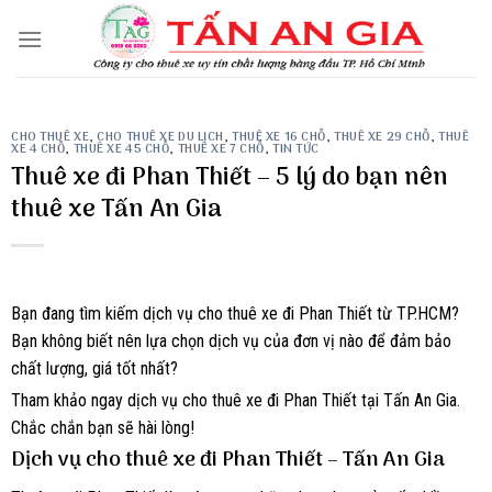
Skip
to
content
CHO THUÊ XE
,
CHO THUÊ XE DU LỊCH
,
THUÊ XE 16 CHỖ
,
THUÊ XE 29 CHỖ
,
THUÊ
XE 4 CHỖ
,
THUÊ XE 45 CHỖ
,
THUÊ XE 7 CHỖ
,
TIN TỨC
Thuê xe đi Phan Thiết – 5 lý do bạn nên
thuê xe Tấn An Gia
Bạn đang tìm kiếm dịch vụ cho thuê xe đi Phan Thiết từ TP.HCM?
Bạn không biết nên lựa chọn dịch vụ của đơn vị nào để đảm bảo
chất lượng, giá tốt nhất?
Tham khảo ngay dịch vụ cho thuê xe đi Phan Thiết tại Tấn An Gia.
Chắc chắn bạn sẽ hài lòng!
Dịch vụ cho thuê xe đi Phan Thiết – Tấn An Gia