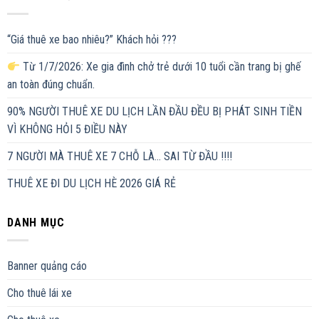
“Giá thuê xe bao nhiêu?” Khách hỏi ???
Từ 1/7/2026: Xe gia đình chở trẻ dưới 10 tuổi cần trang bị ghế
an toàn đúng chuẩn.
90% NGƯỜI THUÊ XE DU LỊCH LẦN ĐẦU ĐỀU BỊ PHÁT SINH TIỀN
VÌ KHÔNG HỎI 5 ĐIỀU NÀY
7 NGƯỜI MÀ THUÊ XE 7 CHỖ LÀ… SAI TỪ ĐẦU !!!!
THUÊ XE ĐI DU LỊCH HÈ 2026 GIÁ RẺ
DANH MỤC
Banner quảng cáo
Cho thuê lái xe