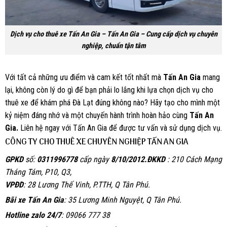
Dịch vụ cho thuê xe Tấn An Gia – Tấn An Gia – Cung cấp dịch vụ chuyên
nghiệp, chuẩn tận tâm
Với tất cả những ưu điểm và cam kết tốt nhất mà
Tấn An Gia
mang
lại, không còn lý do gì để bạn phải lo lắng khi lựa chọn dịch vụ cho
thuê xe để khám phá Đà Lạt đúng không nào? Hãy tạo cho mình một
kỷ niệm đáng nhớ và một chuyến hành trình hoàn hảo cùng
Tấn An
Gia.
Liên hệ ngay với Tấn An Gia để được tư vấn và sử dụng dịch vụ.
CÔNG TY CHO THUÊ XE CHUYÊN NGHIỆP TẤN AN GIA
GPKD
số:
0311996778
cấp ngày
8/10/2012.
ĐKKD
: 210 Cách Mạng
Tháng Tám, P10, Q3,
VPĐD
: 28 Lương Thế Vinh, P.TTH, Q Tân Phú.
Bãi xe Tấn An Gia
: 35 Lương Minh Nguyệt, Q Tân Phú.
Hotline zalo 24/7
: 09066 777 38