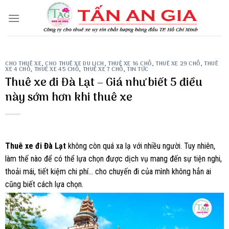
Skip
to
content
CHO THUÊ XE
,
CHO THUÊ XE DU LỊCH
,
THUÊ XE 16 CHỖ
,
THUÊ XE 29 CHỖ
,
THUÊ
XE 4 CHỖ
,
THUÊ XE 45 CHỖ
,
THUÊ XE 7 CHỖ
,
TIN TỨC
Thuê xe đi Đà Lạt – Giá như biết 5 điều
này sớm hơn khi thuê xe
Thuê xe đi Đà Lạt
không còn quá xa lạ với nhiều người. Tuy nhiên,
làm thế nào để có thể lựa chọn được dịch vụ mang đến sự tiện nghi,
thoải mái, tiết kiệm chi phí… cho chuyến đi của mình không hẳn ai
cũng biết cách lựa chọn.