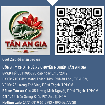
Quét Zalo để nhận báo giá
CÔNG TY CHO THUÊ XE CHUYÊN NGHIỆP TẤN AN GIA
GPKD số:
0311996778 cấp ngày 8/10/2012.
ĐKKD:
210 Cách Mạng Tháng Tám, P.Nhiêu Lộc , TP>HCM,
VPĐD:
28 Lương Thế Vinh, P.Phú Thạnh, TP.HCM.
Bãi xe Tấn An Gia:
35 Lương Minh Nguyệt, P.Phú Thạnh, TP.HCM.
CN 1:
15 Trần Quang Khải, P.Dĩ An , Tp.HCM
Hotline zalo 24/7:
0919 66 9292 - 090.66.777.38