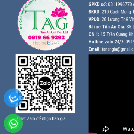
GPKD số:
0311996778 c
ĐKKD:
210 Cách Mạng T
VPĐD:
28 Lương Thế Vin
Bãi xe Tấn An Gia:
35 L
CN 1:
15 Trần Quang Khả
Hotline zalo 24/7:
0919
Email:
tanangia@gmail.
Quét Zalo để nhận báo giá