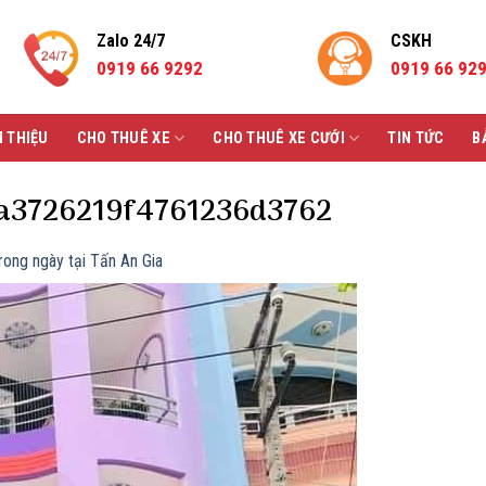
Zalo 24/7
CSKH
0919 66 9292
0919 66 92
I THIỆU
CHO THUÊ XE
CHO THUÊ XE CƯỚI
TIN TỨC
B
a3726219f4761236d3762
rong ngày tại Tấn An Gia