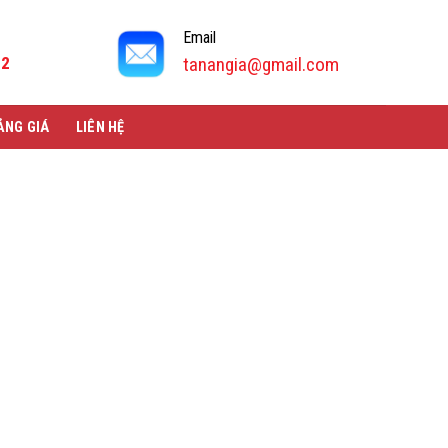
Email
92
tanangia@gmail.com
ẢNG GIÁ
LIÊN HỆ