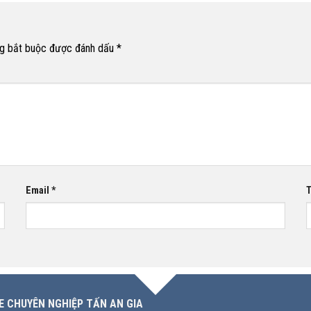
g bắt buộc được đánh dấu
*
Email
*
T
E CHUYÊN NGHIỆP TẤN AN GIA