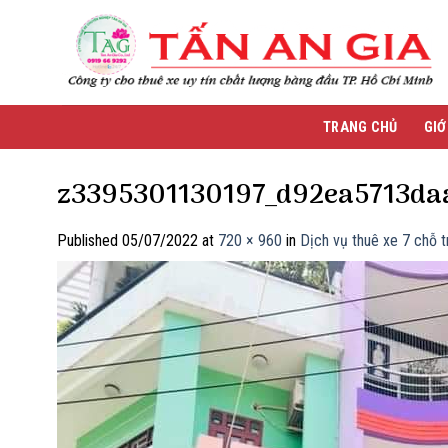
Skip
to
content
TRANG CHỦ
GIỚ
z3395301130197_d92ea5713da
Published
05/07/2022
at
720 × 960
in
Dịch vụ thuê xe 7 chỗ t