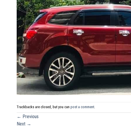
Trackbacks are closed, but you can
post a comment
.
←
Previous
Next
→