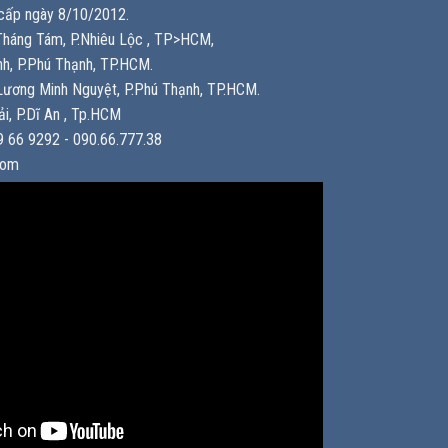
ấp ngày 8/10/2012.
háng Tám, P.Nhiêu Lộc , TP>HCM,
h, P.Phú Thạnh, TP.HCM.
ương Minh Nguyệt, P.Phú Thạnh, TP.HCM.
i, P.Dĩ An , Tp.HCM
 66 9292 - 090.66.777.38
com