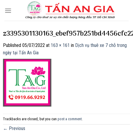
Skip
to
content
z3395301130163_ebef957b251bd4456cfc2
Published
05/07/2022
at
163 × 161
in
Dịch vụ thuê xe 7 chỗ trong
ngày tại Tấn An Gia
Trackbacks are closed, but you can
post a comment
.
←
Previous