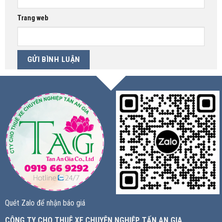
Trang web
Quét Zalo để nhận báo giá
CÔNG TY CHO THUÊ XE CHUYÊN NGHIỆP TẤN AN GIA