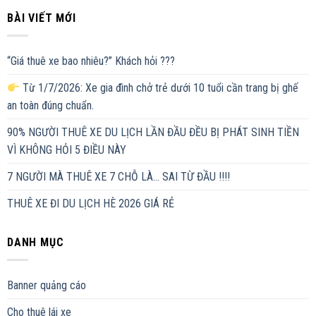
BÀI VIẾT MỚI
“Giá thuê xe bao nhiêu?” Khách hỏi ???
Từ 1/7/2026: Xe gia đình chở trẻ dưới 10 tuổi cần trang bị ghế
an toàn đúng chuẩn.
90% NGƯỜI THUÊ XE DU LỊCH LẦN ĐẦU ĐỀU BỊ PHÁT SINH TIỀN
VÌ KHÔNG HỎI 5 ĐIỀU NÀY
7 NGƯỜI MÀ THUÊ XE 7 CHỖ LÀ… SAI TỪ ĐẦU !!!!
THUÊ XE ĐI DU LỊCH HÈ 2026 GIÁ RẺ
DANH MỤC
Banner quảng cáo
Cho thuê lái xe