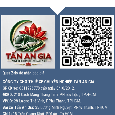
Quét Zalo để nhận báo giá
CÔNG TY CHO THUÊ XE CHUYÊN NGHIỆP TẤN AN GIA
GPKD số:
0311996778 cấp ngày 8/10/2012.
ĐKKD:
210 Cách Mạng Tháng Tám, P.Nhiêu Lộc , TP>HCM,
VPĐD:
28 Lương Thế Vinh, P.Phú Thạnh, TP.HCM.
Bãi xe Tấn An Gia:
35 Lương Minh Nguyệt, P.Phú Thạnh, TP.HCM.
CN 1:
15 Trần Quang Khải, P.Dĩ An , Tp.HCM