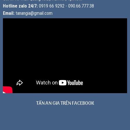
Hotline zalo 24/7:
0919 66 9292 - 090.66.777.38
Email:
tanangia@gmail.com
TẤN AN GIA TRÊN FACEBOOK