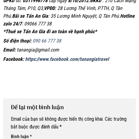
GPKD
số:
0311996778
cấp ngày
8/10/2012.
ĐKKD
: 210 Cách Mạng
Tháng Tám, P10, Q3,
VPĐD
: 28 Lương Thế Vinh, P.TTH, Q Tân
Phú.
Bãi xe Tấn An Gia
: 35 Lương Minh Nguyệt, Q Tân Phú.
Hotline
zalo 24/7
: 09066 777 38
*Thuê xe Tấn An Gia đi an toàn về hạnh phúc*
Số điện thoại:
090 66 777 38
Email:
tanangia@gmail.com
Facebook:
https://www.facebook.com/tanangiatravel
Để lại một bình luận
Email của bạn sẽ không được hiển thị công khai.
Các trường
bắt buộc được đánh dấu
*
Bình luận
*