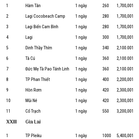
1
Hàm Tân
1 ngày
260
1,700,001
2
Lagi Cocobeach Camp
1 ngày
280
1,700,001
3
Lagi Biển Cam Bình
1 ngày
280
1,700,001
4
Lagi
1 ngày
300
1,700,001
5
Dinh Thầy Thím
1 ngày
340
2,100.001
6
Tà Cú
1 ngày
360
2,100.001
7
Đức Mẹ Tà Pao Tánh Linh
1 ngày
360
2,100.001
8
TP Phan Thiết
1 ngày
400
2,200,001
9
Hòn Rơm
1 ngày
420
2,300,001
10
Mũi Né
1 ngày
420
2,300,001
11
Cổ Trạch
1 ngày
550
3,200,001
XXIII
Gia Lai
1
TP Pleiku
1 ngày
1000
5,400,001