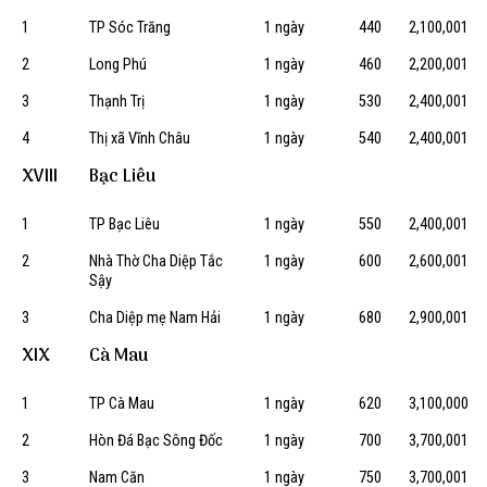
1
TP Sóc Trăng
1 ngày
440
2,100,001
2
Long Phú
1 ngày
460
2,200,001
3
Thạnh Trị
1 ngày
530
2,400,001
4
Thị xã Vĩnh Châu
1 ngày
540
2,400,001
XVIII
Bạc Liêu
1
TP Bạc Liêu
1 ngày
550
2,400,001
2
Nhà Thờ Cha Diệp Tắc
1 ngày
600
2,600,001
Sậy
3
Cha Diệp mẹ Nam Hải
1 ngày
680
2,900,001
XIX
Cà Mau
1
TP Cà Mau
1 ngày
620
3,100,000
2
Hòn Đá Bạc Sông Đốc
1 ngày
700
3,700,001
3
Nam Căn
1 ngày
750
3,700,001