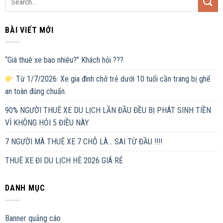
BÀI VIẾT MỚI
“Giá thuê xe bao nhiêu?” Khách hỏi ???
Từ 1/7/2026: Xe gia đình chở trẻ dưới 10 tuổi cần trang bị ghế
an toàn đúng chuẩn.
90% NGƯỜI THUÊ XE DU LỊCH LẦN ĐẦU ĐỀU BỊ PHÁT SINH TIỀN
VÌ KHÔNG HỎI 5 ĐIỀU NÀY
7 NGƯỜI MÀ THUÊ XE 7 CHỖ LÀ… SAI TỪ ĐẦU !!!!
THUÊ XE ĐI DU LỊCH HÈ 2026 GIÁ RẺ
DANH MỤC
Banner quảng cáo