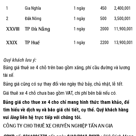
1
Gia Nghĩa
1 ngày
450
2,400,001
2
Đắk Nông
1 ngày
500
3,500,001
XXVIII
TP Đà Nẵng
1 ngày
2000
11,900,001
XXIX
TP Huế
1 ngày
2200
13,900,001
Quý khách lưu ý:
Bảng giá thuê xe 4 chỗ trên bao gồm xăng, phí cầu đường và lương
tài xế.
Bảng giá cũng có sự thay đổi vào ngày thứ bảy, chủ nhật, lễ tết.
Giá thuê xe 4 chỗ chưa bao gồm VAT, chi phí bên bãi nếu có.
Bảng giá cho thue xe 4 cho chỉ mang hình thức tham khảo, để
tìm hiểu về dịch vụ và báo giá chi tiết, cụ thể. Quý khách hàng
vui
lòng
liên hệ trực tiếp với chúng tôi.
CÔNG TY CHO THUÊ XE CHUYÊN NGHIỆP TẤN AN GIA