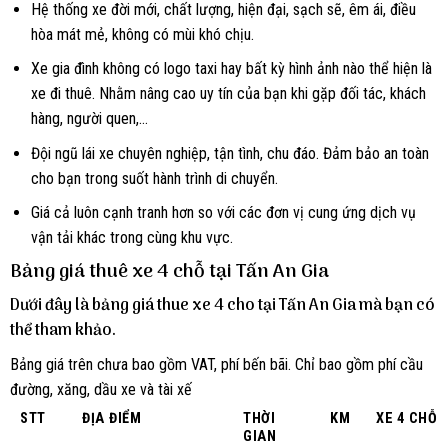
Hệ thống xe đời mới, chất lượng, hiện đại, sạch sẽ, êm ái, điều
hòa mát mẻ, không có mùi khó chịu.
Xe gia đình không có logo taxi hay bất kỳ hình ảnh nào thể hiện là
xe đi thuê. Nhằm nâng cao uy tín của bạn khi gặp đối tác, khách
hàng, người quen,…
Đội ngũ lái xe chuyên nghiệp, tận tình, chu đáo. Đảm bảo an toàn
cho bạn trong suốt hành trình di chuyển.
Giá cả luôn cạnh tranh hơn so với các đơn vị cung ứng dịch vụ
vận tải khác trong cùng khu vực.
Bảng giá thuê xe 4 chỗ tại Tấn An Gia
Dưới đây là bảng giá thue xe 4 cho tại Tấn An Gia mà bạn có
thể tham khảo.
Bảng giá trên chưa bao gồm VAT, phí bến bãi. Chỉ bao gồm phí cầu
đường, xăng, dầu xe và tài xế
STT
ĐỊA ĐIỂM
THỜI
KM
XE 4 CHỖ
GIAN