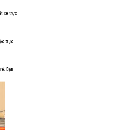
ặt xe trực
iệc trực
 rẻ. Bạn