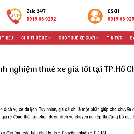
Zalo 24/7
CSKH
0919 66 9292
0919 66 92
I THIỆU
CHO THUÊ XE
CHO THUÊ XE CƯỚI
TIN TỨC
B
nh nghiệm thuê xe giá tốt tại TP.Hồ C
ọn dịch vụ xe du lịch. Tuy nhiên, giá cả chỉ là một phần giúp cho chuyến đ
 giá rẻ đồng thời lựa chọn được dịch vụ chuyên nghiệp thì đừng bỏ qua b
e đáp ứng các tiêu chí: Uy tín – Chuyên nghiệp – Giá tốt.