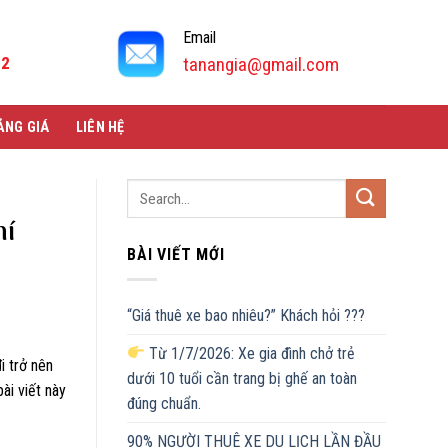
Email
92
tanangia@gmail.com
ẢNG GIÁ
LIÊN HỆ
hí
BÀI VIẾT MỚI
“Giá thuê xe bao nhiêu?” Khách hỏi ???
Từ 1/7/2026: Xe gia đình chở trẻ
i trở nên
dưới 10 tuổi cần trang bị ghế an toàn
ài viết này
đúng chuẩn.
90% NGƯỜI THUÊ XE DU LỊCH LẦN ĐẦU