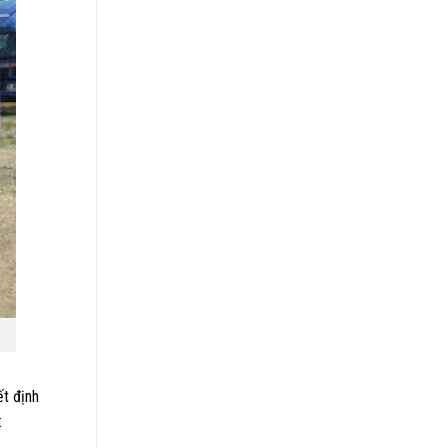
ết định
: