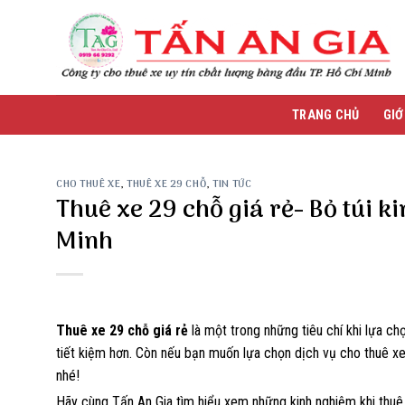
Skip
to
content
TRANG CHỦ
GIỚ
CHO THUÊ XE
,
THUÊ XE 29 CHỖ
,
TIN TỨC
Thuê xe 29 chỗ giá rẻ- Bỏ túi ki
Minh
Thuê xe 29 chỗ giá rẻ
là một trong những tiêu chí khi lựa ch
tiết kiệm hơn. Còn nếu bạn muốn lựa chọn dịch vụ cho thuê xe
nhé!
Hãy cùng Tấn An Gia tìm hiểu xem những kinh nghiệm khi thuê x