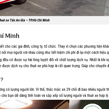
thuê xe Tấn An Gia – TP.Hồ Chí Minh
hí Minh
iết cho các gia đình, công ty, tổ chức. Thay vì chọn các phương tiện kh
 nối mọi người với nhau cũng như tiết kiệm chi phí đi lại một cách hiệu q
 đều có được sự hài lòng tuyệt đối về chất lượng dịch vụ. Nhất là khi 
ọn được dịch vụ cho thuê xe phù hợp là rất quan trọng. Giúp cho chuyến đ
t?
ng có lượng người lớn. Vì thế, thắc mắc xe 29 chỗ đi bao nhiêu người th
cho bạn dễ dàng tính toán và sắp xếp số lượng người và thuê xe hợp lý.