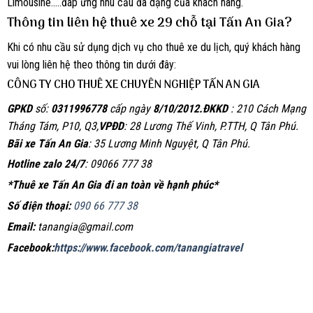
Limousine…..đáp ứng nhu cầu đa dạng của khách hàng.
Thông tin liên hệ thuê xe 29 chỗ tại Tấn An Gia?
Khi có nhu cầu sử dụng dịch vụ cho thuê xe du lịch, quý khách hàng
vui lòng liên hệ theo thông tin dưới đây:
CÔNG TY CHO THUÊ XE CHUYÊN NGHIỆP TẤN AN GIA
GPKD
số:
0311996778
cấp ngày
8/10/2012.
ĐKKD
: 210 Cách Mạng
Tháng Tám, P10, Q3,
VPĐD
: 28 Lương Thế Vinh, P.TTH, Q Tân Phú.
Bãi xe Tấn An Gia
: 35 Lương Minh Nguyệt, Q Tân Phú.
Hotline zalo 24/7
: 09066 777 38
*Thuê xe Tấn An Gia đi an toàn về hạnh phúc*
Số điện thoại:
090 66 777 38
Email:
tanangia@gmail.com
Facebook:
https://www.facebook.com/tanangiatravel