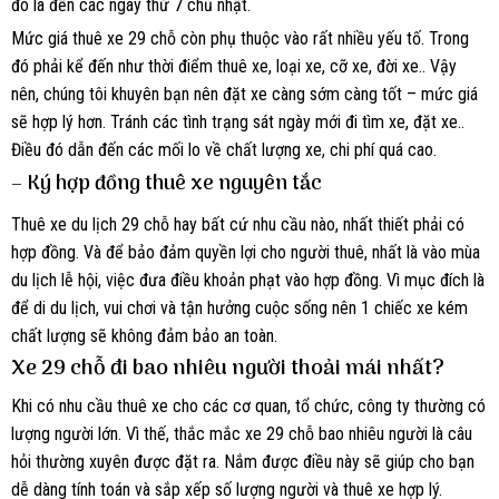
đó là đến các ngày thứ 7 chủ nhật.
Mức giá thuê xe 29 chỗ còn phụ thuộc vào rất nhiều yếu tố. Trong
đó phải kể đến như thời điểm thuê xe, loại xe, cỡ xe, đời xe.. Vậy
nên, chúng tôi khuyên bạn nên đặt xe càng sớm càng tốt – mức giá
sẽ hợp lý hơn. Tránh các tình trạng sát ngày mới đi tìm xe, đặt xe..
Điều đó dẫn đến các mối lo về chất lượng xe, chi phí quá cao.
– Ký hợp đồng thuê xe nguyên tắc
Thuê xe du lịch 29 chỗ hay bất cứ nhu cầu nào, nhất thiết phải có
hợp đồng. Và để bảo đảm quyền lợi cho người thuê, nhất là vào mùa
du lịch lễ hội, việc đưa điều khoản phạt vào hợp đồng. Vì mục đích là
để di du lịch, vui chơi và tận hưởng cuộc sống nên 1 chiếc xe kém
chất lượng sẽ không đảm bảo an toàn.
Xe 29 chỗ đi bao nhiêu người thoải mái nhất?
Khi có nhu cầu thuê xe cho các cơ quan, tổ chức, công ty thường có
lượng người lớn. Vì thế, thắc mắc xe 29 chỗ bao nhiêu người là câu
hỏi thường xuyên được đặt ra. Nắm được điều này sẽ giúp cho bạn
dễ dàng tính toán và sắp xếp số lượng người và thuê xe hợp lý.