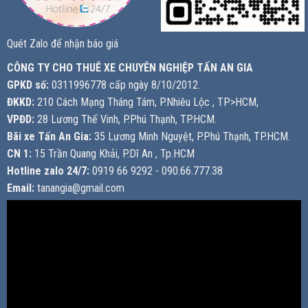
Quét Zalo để nhận báo giá
CÔNG TY CHO THUÊ XE CHUYÊN NGHIỆP TẤN AN GIA
GPKD số:
0311996778 cấp ngày 8/10/2012.
ĐKKD:
210 Cách Mạng Tháng Tám, P.Nhiêu Lộc , TP>HCM,
VPĐD:
28 Lương Thế Vinh, P.Phú Thạnh, TP.HCM.
Bãi xe Tấn An Gia:
35 Lương Minh Nguyệt, P.Phú Thạnh, TP.HCM.
CN 1:
15 Trần Quang Khải, P.Dĩ An , Tp.HCM
Hotline zalo 24/7:
0919 66 9292 - 090.66.777.38
Email:
tanangia@gmail.com