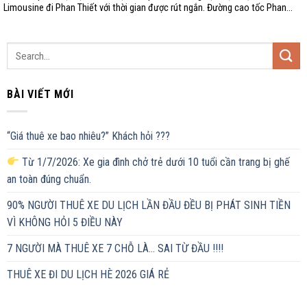
Limousine đi Phan Thiết với thời gian được rút ngắn. Đường cao tốc Phan...
BÀI VIẾT MỚI
“Giá thuê xe bao nhiêu?” Khách hỏi ???
Từ 1/7/2026: Xe gia đình chở trẻ dưới 10 tuổi cần trang bị ghế
an toàn đúng chuẩn.
90% NGƯỜI THUÊ XE DU LỊCH LẦN ĐẦU ĐỀU BỊ PHÁT SINH TIỀN
VÌ KHÔNG HỎI 5 ĐIỀU NÀY
7 NGƯỜI MÀ THUÊ XE 7 CHỖ LÀ… SAI TỪ ĐẦU !!!!
THUÊ XE ĐI DU LỊCH HÈ 2026 GIÁ RẺ