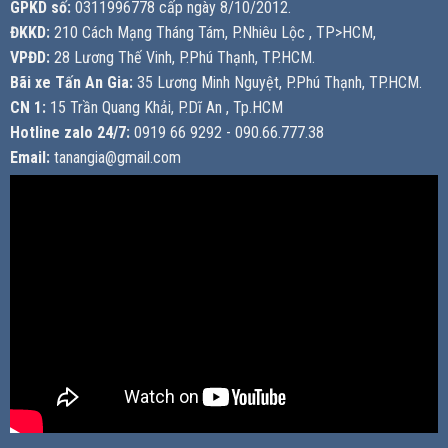
GPKD số:
0311996778 cấp ngày 8/10/2012.
ĐKKD:
210 Cách Mạng Tháng Tám, P.Nhiêu Lộc , TP>HCM,
VPĐD:
28 Lương Thế Vinh, P.Phú Thạnh, TP.HCM.
Bãi xe Tấn An Gia:
35 Lương Minh Nguyệt, P.Phú Thạnh, TP.HCM.
CN 1:
15 Trần Quang Khải, P.Dĩ An , Tp.HCM
Hotline zalo 24/7:
0919 66 9292 - 090.66.777.38
Email:
tanangia@gmail.com