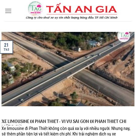
Skip
to
content
21
Th3
XE LIMOUSINE ĐI PHAN THIẾT- VI VU SÀI GÒN ĐI PHAN THIẾT CHỈ
MẤT 2 GIỜ
Xe limousine đi Phan Thiết không còn quá xa lạ với nhiều người. Nhưng nay,
sẽ thêm phần tiện lợi và tiết kiệm chi phí. Khi trải nghiệm dịch vụ xe