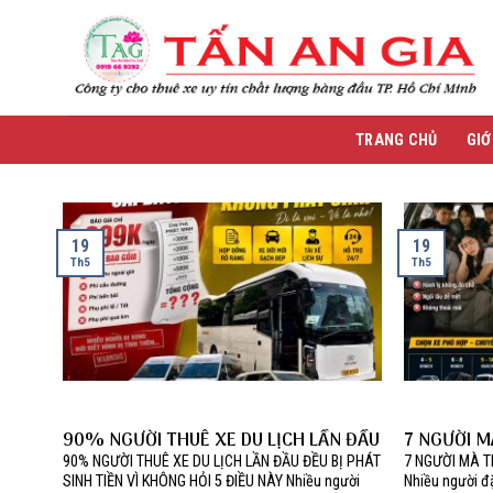
Skip
to
content
TRANG CHỦ
GIỚ
19
19
Th5
Th5
90% NGƯỜI THUÊ XE DU LỊCH LẦN ĐẦU
7 NGƯỜI M
ĐỀU BỊ PHÁT SINH TIỀN VÌ KHÔNG HỎI 5
ĐẦU !!!!
90% NGƯỜI THUÊ XE DU LỊCH LẦN ĐẦU ĐỀU BỊ PHÁT
7 NGƯỜI MÀ T
ĐIỀU NÀY
SINH TIỀN VÌ KHÔNG HỎI 5 ĐIỀU NÀY Nhiều người
Nhiều người đặ