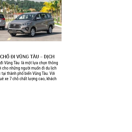
 CHỔ ĐI VŨNG TÀU – DỊCH
NGHIỆP, GIÁ CẢ HỢP LÝ .
 đi Vũng Tàu là một lựa chọn thông
ợi cho những người muốn đi du lịch
 tại thành phố biển Vũng Tàu. Với
huê xe 7 chỗ chất lượng cao, khách