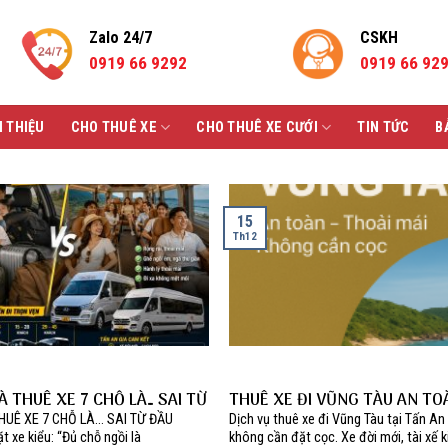
Zalo 24/7
CSKH
0919 66 9292
0919 66 92
I THIỆU
CHO THUÊ XE
CHO THUÊ XE CƯỚI
TIN TỨC
B
15
Th12
À THUÊ XE 7 CHỖ LÀ… SAI TỪ
THUÊ XE ĐI VŨNG TÀU AN TO
KHÔNG CẦN CỌC | TẤN AN GI
HUÊ XE 7 CHỖ LÀ… SAI TỪ ĐẦU
Dịch vụ thuê xe đi Vũng Tàu tại Tấn An
t xe kiểu: “Đủ chỗ ngồi là
không cần đặt cọc. Xe đời mới, tài xế 