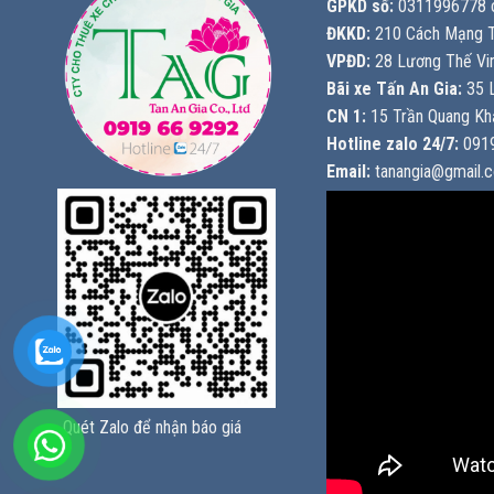
GPKD số:
0311996778 c
ĐKKD:
210 Cách Mạng T
VPĐD:
28 Lương Thế Vin
Bãi xe Tấn An Gia:
35 L
CN 1:
15 Trần Quang Khả
Hotline zalo 24/7:
0919
Email:
tanangia@gmail.
Quét Zalo để nhận báo giá