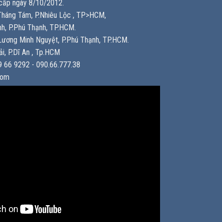
ấp ngày 8/10/2012.
háng Tám, P.Nhiêu Lộc , TP>HCM,
h, P.Phú Thạnh, TP.HCM.
ương Minh Nguyệt, P.Phú Thạnh, TP.HCM.
i, P.Dĩ An , Tp.HCM
 66 9292 - 090.66.777.38
com