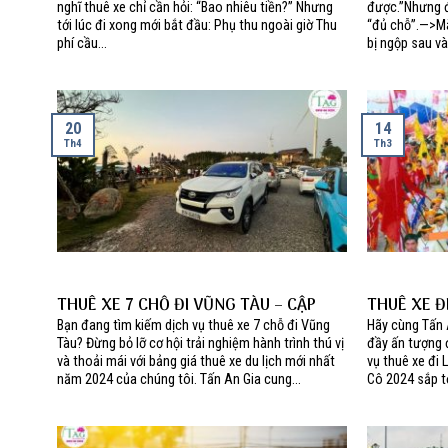
nghĩ thuê xe chỉ cần hỏi: “Bao nhiêu tiền?” Nhưng
được.”Nhưng đ
tới lúc đi xong mới bắt đầu: Phụ thu ngoài giờ Thu
“đủ chỗ”.—>Mà
phí cầu...
bị ngộp sau vài
20
14
Th4
Th3
THUÊ XE 7 CHỖ ĐI VŨNG TÀU – CẬP
THUÊ XE Đ
NHẬT BẢNG GIÁ THUÊ XE DU LỊCH MỚI
KHÁM PHÁ 
Bạn đang tìm kiếm dịch vụ thuê xe 7 chỗ đi Vũng
Hãy cùng Tấn 
2024
Tàu? Đừng bỏ lỡ cơ hội trải nghiệm hành trình thú vị
đầy ấn tượng 
và thoải mái với bảng giá thuê xe du lịch mới nhất
vụ thuê xe đi 
năm 2024 của chúng tôi. Tấn An Gia cung...
Cô 2024 sắp tới