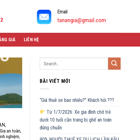
Email
92
tanangia@gmail.com
ẢNG GIÁ
LIÊN HỆ
BÀI VIẾT MỚI
“Giá thuê xe bao nhiêu?” Khách hỏi ???
Từ 1/7/2026: Xe gia đình chở trẻ
dưới 10 tuổi cần trang bị ghế an toàn
ÀN,
đúng chuẩn.
A
 Gia an toàn,
kinh nghiệm,
90% NGƯỜI THUÊ XE DU LỊCH LẦN ĐẦU