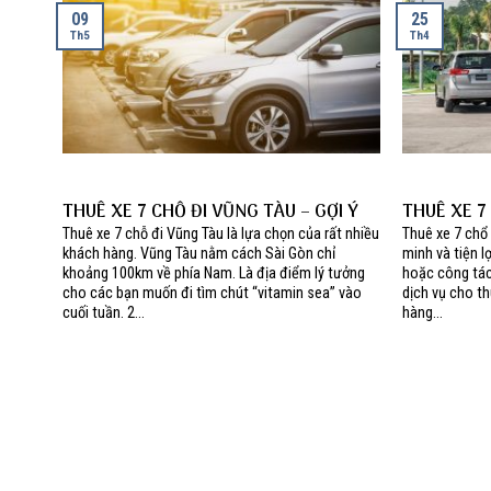
09
25
Th5
Th4
THUÊ XE 7 CHỖ ĐI VŨNG TÀU – GỢI Ý
THUÊ XE 7
LỊCH TRÌNH DU LỊCH VŨNG TÀU 2 NGÀY
VỤ CHUYÊN 
Thuê xe 7 chỗ đi Vũng Tàu là lựa chọn của rất nhiều
Thuê xe 7 chổ
1 ĐÊM
khách hàng. Vũng Tàu nằm cách Sài Gòn chỉ
minh và tiện l
khoảng 100km về phía Nam. Là địa điểm lý tưởng
hoặc công tác
cho các bạn muốn đi tìm chút “vitamin sea” vào
dịch vụ cho t
cuối tuần. 2...
hàng...