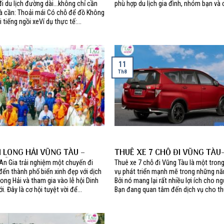
i du lịch đường dài…không chỉ cần
phù hợp du lịch gia đình, nhóm bạn và c
 cần: Thoải mái Có chỗ để đồ Không
 tiếng ngồi xeVí dụ thực tế:...
11
Th8
I LONG HẢI VŨNG TÀU –
THUÊ XE 7 CHỖ ĐI VŨNG TÀU-
LỄ HỘI DINH CÔ 2024
CHO THUÊ XE TẠI TP.HỒ CHÍ 
An Gia trải nghiệm một chuyến đi
Thuê xe 7 chỗ đi Vũng Tàu là một tron
đến thành phố biển xinh đẹp với dịch
vụ phát triển mạnh mẽ trong những nă
Long Hải và tham gia vào lễ hội Dinh
Bởi nó mang lại rất nhiều lợi ích cho n
. Đây là cơ hội tuyệt vời để...
Bạn đang quan tâm đến dịch vụ cho thu