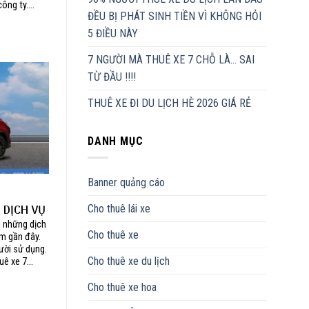
ông ty....
ĐỀU BỊ PHÁT SINH TIỀN VÌ KHÔNG HỎI
5 ĐIỀU NÀY
7 NGƯỜI MÀ THUÊ XE 7 CHỖ LÀ… SAI
TỪ ĐẦU !!!!
THUÊ XE ĐI DU LỊCH HÈ 2026 GIÁ RẺ
DANH MỤC
Banner quảng cáo
 DỊCH VỤ
Cho thuê lái xe
MINH
g những dịch
Cho thuê xe
m gần đây.
gười sử dụng.
Cho thuê xe du lịch
ê xe 7...
Cho thuê xe hoa