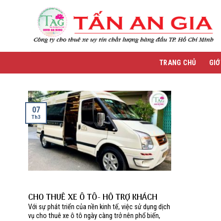
Skip
to
content
TRANG CHỦ
GIỚ
07
Th3
CHO THUÊ XE Ô TÔ- HỖ TRỢ KHÁCH
HÀNG 24/7
Với sự phát triển của nền kinh tế, việc sử dụng dịch
vụ cho thuê xe ô tô ngày càng trở nên phổ biến,