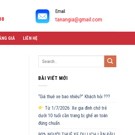
Email
38
tanangia@gmail.com
ẢNG GIÁ
LIÊN HỆ
BÀI VIẾT MỚI
“Giá thuê xe bao nhiêu?” Khách hỏi ???
Từ 1/7/2026: Xe gia đình chở trẻ
dưới 10 tuổi cần trang bị ghế an toàn
đúng chuẩn.
90% NGƯỜI THUÊ XE DU LỊCH LẦN ĐẦU