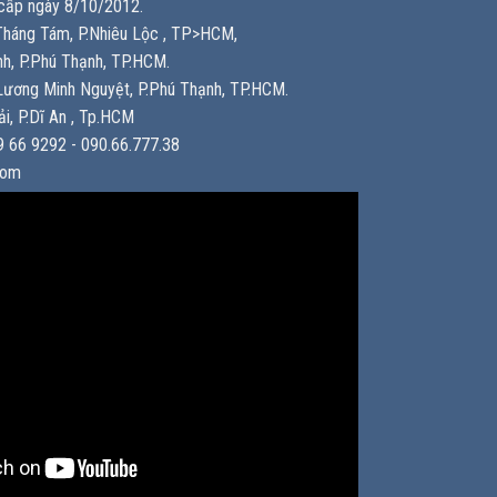
ấp ngày 8/10/2012.
háng Tám, P.Nhiêu Lộc , TP>HCM,
h, P.Phú Thạnh, TP.HCM.
ương Minh Nguyệt, P.Phú Thạnh, TP.HCM.
i, P.Dĩ An , Tp.HCM
 66 9292 - 090.66.777.38
com