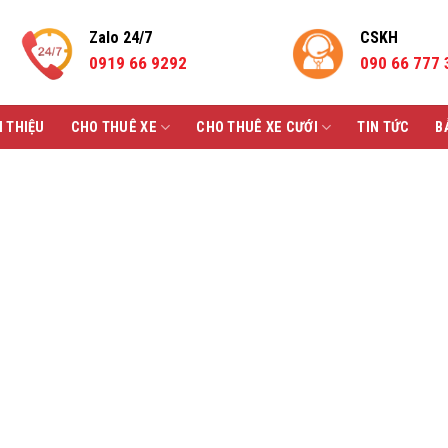
Zalo 24/7
CSKH
0919 66 9292
090 66 777 
I THIỆU
CHO THUÊ XE
CHO THUÊ XE CƯỚI
TIN TỨC
B