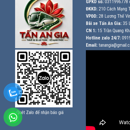
GPKD số:
0311996778 c
ĐKKD:
210 Cách Mạng T
VPĐD:
28 Lương Thế Vin
Bãi xe Tấn An Gia:
35 L
CN 1:
15 Trần Quang Khả
Hotline zalo 24/7:
0919
Email:
tanangia@gmail.
Quét Zalo để nhận báo giá