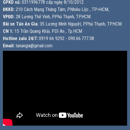
GPKD số:
0311996778 cấp ngày 8/10/2012.
ĐKKD:
210 Cách Mạng Tháng Tám, P.Nhiêu Lộc , TP>HCM,
VPĐD:
28 Lương Thế Vinh, P.Phú Thạnh, TP.HCM.
Bãi xe Tấn An Gia:
35 Lương Minh Nguyệt, P.Phú Thạnh, TP.HCM.
CN 1:
15 Trần Quang Khải, P.Dĩ An , Tp.HCM
Hotline zalo 24/7:
0919 66 9292 - 090.66.777.38
Email:
tanangia@gmail.com