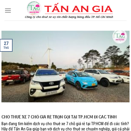
Skip
to
content
27
Th5
CHO THUÊ XE 7 CHỖ GIÁ RẺ TRỌN GỌI TẠI TP.HCM ĐI CÁC TỈNH
Bạn đang tìm kiếm dịch vụ cho thuê xe 7 chỗ giá rẻ tại TP.HCM để đi các tỉnh?
Hãy để Tấn An Gia giúp bạn với dịch vụ cho thuê xe chuyên nghiệp, giá cả phải