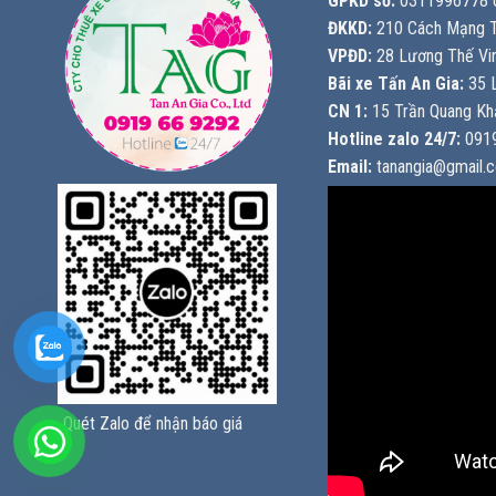
GPKD số:
0311996778 c
ĐKKD:
210 Cách Mạng T
VPĐD:
28 Lương Thế Vin
Bãi xe Tấn An Gia:
35 L
CN 1:
15 Trần Quang Khả
Hotline zalo 24/7:
0919
Email:
tanangia@gmail.
Quét Zalo để nhận báo giá