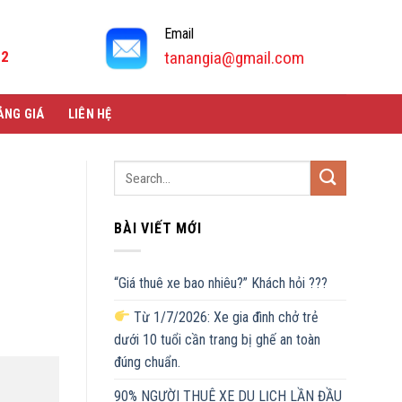
Email
92
tanangia@gmail.com
ẢNG GIÁ
LIÊN HỆ
BÀI VIẾT MỚI
“Giá thuê xe bao nhiêu?” Khách hỏi ???
Từ 1/7/2026: Xe gia đình chở trẻ
dưới 10 tuổi cần trang bị ghế an toàn
đúng chuẩn.
90% NGƯỜI THUÊ XE DU LỊCH LẦN ĐẦU