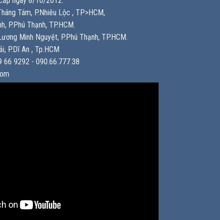
ấp ngày 8/10/2012.
háng Tám, P.Nhiêu Lộc , TP>HCM,
h, P.Phú Thạnh, TP.HCM.
ương Minh Nguyệt, P.Phú Thạnh, TP.HCM.
i, P.Dĩ An , Tp.HCM
 66 9292 - 090.66.777.38
com