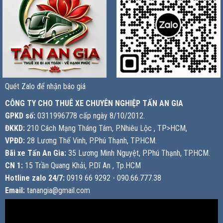
Quét Zalo để nhận báo giá
CÔNG TY CHO THUÊ XE CHUYÊN NGHIỆP TẤN AN GIA
GPKD số:
0311996778 cấp ngày 8/10/2012.
ĐKKD:
210 Cách Mạng Tháng Tám, P.Nhiêu Lộc , TP>HCM,
VPĐD:
28 Lương Thế Vinh, P.Phú Thạnh, TP.HCM.
Bãi xe Tấn An Gia:
35 Lương Minh Nguyệt, P.Phú Thạnh, TP.HCM.
CN 1:
15 Trần Quang Khải, P.Dĩ An , Tp.HCM
Hotline zalo 24/7:
0919 66 9292 - 090.66.777.38
Email:
tanangia@gmail.com