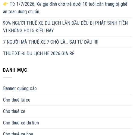
Từ 1/7/2026: Xe gia đình chở trẻ dưới 10 tuổi cần trang bị ghế
an toàn đúng chuẩn.
90% NGƯỜI THUÊ XE DU LỊCH LẦN ĐẦU ĐỀU BỊ PHÁT SINH TIỀN
VÌ KHÔNG HỎI 5 ĐIỀU NÀY
7 NGƯỜI MÀ THUÊ XE 7 CHỖ LÀ… SAI TỪ ĐẦU !!!!
THUÊ XE ĐI DU LỊCH HÈ 2026 GIÁ RẺ
DANH MỤC
Banner quảng cáo
Cho thuê lái xe
Cho thuê xe
Cho thuê xe du lịch
Cho thuê xe hoa