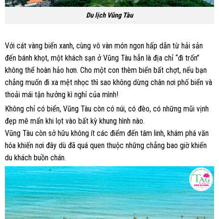
Du lịch Vũng Tàu
Với cát vàng biển xanh, cùng vô vàn món ngon hấp dẫn từ hải sản
đến bánh khọt, một khách sạn ở Vũng Tàu hẳn là địa chỉ “đi trốn”
không thể hoàn hảo hơn. Cho một con thèm biển bất chợt, nếu bạn
chẳng muốn đi xa mệt nhọc thì sao không dừng chân nơi phố biển và
thoải mái tận hưởng kì nghỉ của mình!
Không chỉ có biển, Vũng Tàu còn có núi, có đèo, có những mũi vịnh
đẹp mê mẩn khi lọt vào bất kỳ khung hình nào.
Vũng Tàu còn sở hữu không ít các điểm đến tâm linh, khám phá văn
hóa khiến nơi đây dù đã quá quen thuộc những chẳng bao giờ khiến
du khách buồn chán.