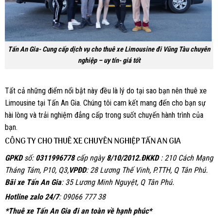
Tấn An Gia- Cung cấp dịch vụ cho thuê xe Limousine đi Vũng Tàu chuyên
nghiệp – uy tín- giá tốt
Tất cả những điểm nổi bật này đều là lý do tại sao bạn nên thuê xe
Limousine tại Tấn An Gia. Chúng tôi cam kết mang đến cho bạn sự
hài lòng và trải nghiệm đẳng cấp trong suốt chuyến hành trình của
bạn.
CÔNG TY CHO THUÊ XE CHUYÊN NGHIỆP TẤN AN GIA
GPKD
số:
0311996778
cấp ngày
8/10/2012.
ĐKKD
: 210 Cách Mạng
Tháng Tám, P10, Q3,
VPĐD
: 28 Lương Thế Vinh, P.TTH, Q Tân Phú.
Bãi xe Tấn An Gia
: 35 Lương Minh Nguyệt, Q Tân Phú.
Hotline zalo 24/7
: 09066 777 38
*Thuê xe Tấn An Gia đi an toàn về hạnh phúc*