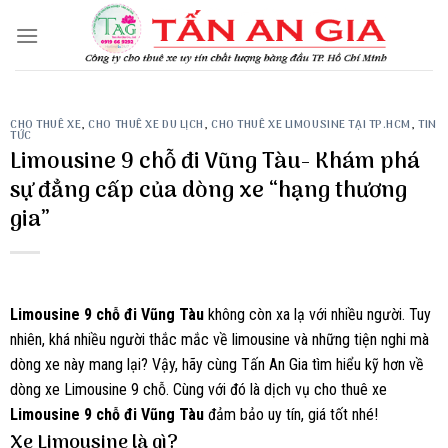
Skip
to
content
CHO THUÊ XE
,
CHO THUÊ XE DU LỊCH
,
CHO THUÊ XE LIMOUSINE TẠI TP.HCM
,
TIN
TỨC
Limousine 9 chỗ đi Vũng Tàu- Khám phá
sự đẳng cấp của dòng xe “hạng thương
gia”
Limousine 9 chỗ đi Vũng Tàu
không còn xa lạ với nhiều người. Tuy
nhiên, khá nhiều người thắc mắc về limousine và những tiện nghi mà
dòng xe này mang lại? Vậy, hãy cùng Tấn An Gia tìm hiểu kỹ hơn về
dòng xe Limousine 9 chỗ. Cùng với đó là dịch vụ cho thuê xe
Limousine 9 chỗ đi Vũng Tàu
đảm bảo uy tín, giá tốt nhé!
Xe Limousine là gì?