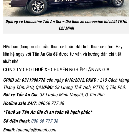
Dịch vụ xe Limousine Tấn An Gia – Giá thuê xe Limousine tốt nhất TP.Hồ
Chí Minh
Nếu bạn đang có nhu cầu thuê xe hoặc đặt lịch thuê xe sớm. Hãy
liên hệ ngay với Tấn An Gia để được tư vấn và hướng dẫn chi tiết
nhất nhé.
CÔNG TY CHO THUÊ XE CHUYÊN NGHIỆP TẤN AN GIA
GPKD
số:
0311996778
cấp ngày
8/10/2012.
ĐKKD
: 210 Cách Mạng
Tháng Tám, P10, Q3,
VPĐD
: 28 Lương Thế Vinh, P.TTH, Q Tân Phú.
Bãi xe Tấn An Gia
: 35 Lương Minh Nguyệt, Q Tân Phú.
Hotline zalo 24/7
: 09066 777 38
*Thuê xe Tấn An Gia đi an toàn về hạnh phúc*
Số điện thoại:
090 66 777 38
Email:
tanangia@gmail.com