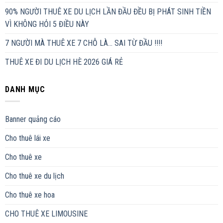
90% NGƯỜI THUÊ XE DU LỊCH LẦN ĐẦU ĐỀU BỊ PHÁT SINH TIỀN
VÌ KHÔNG HỎI 5 ĐIỀU NÀY
7 NGƯỜI MÀ THUÊ XE 7 CHỖ LÀ… SAI TỪ ĐẦU !!!!
THUÊ XE ĐI DU LỊCH HÈ 2026 GIÁ RẺ
DANH MỤC
Banner quảng cáo
Cho thuê lái xe
Cho thuê xe
Cho thuê xe du lịch
Cho thuê xe hoa
CHO THUÊ XE LIMOUSINE