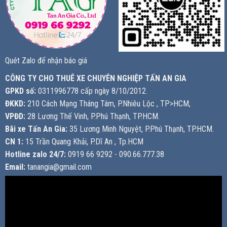
Quét Zalo để nhận báo giá
CÔNG TY CHO THUÊ XE CHUYÊN NGHIỆP TẤN AN GIA
GPKD số:
0311996778 cấp ngày 8/10/2012.
ĐKKD:
210 Cách Mạng Tháng Tám, P.Nhiêu Lộc , TP>HCM,
VPĐD:
28 Lương Thế Vinh, P.Phú Thạnh, TP.HCM.
Bãi xe Tấn An Gia:
35 Lương Minh Nguyệt, P.Phú Thạnh, TP.HCM.
CN 1:
15 Trần Quang Khải, P.Dĩ An , Tp.HCM
Hotline zalo 24/7:
0919 66 9292 - 090.66.777.38
Email:
tanangia@gmail.com