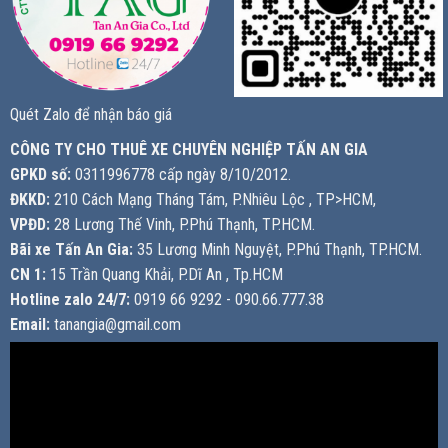
Quét Zalo để nhận báo giá
CÔNG TY CHO THUÊ XE CHUYÊN NGHIỆP TẤN AN GIA
GPKD số:
0311996778 cấp ngày 8/10/2012.
ĐKKD:
210 Cách Mạng Tháng Tám, P.Nhiêu Lộc , TP>HCM,
VPĐD:
28 Lương Thế Vinh, P.Phú Thạnh, TP.HCM.
Bãi xe Tấn An Gia:
35 Lương Minh Nguyệt, P.Phú Thạnh, TP.HCM.
CN 1:
15 Trần Quang Khải, P.Dĩ An , Tp.HCM
Hotline zalo 24/7:
0919 66 9292 - 090.66.777.38
Email:
tanangia@gmail.com