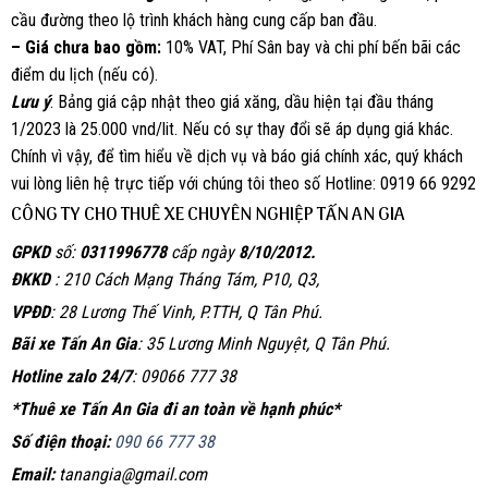
cầu đường theo lộ trình khách hàng cung cấp ban đầu.
– Giá chưa bao gồm:
10% VAT, Phí Sân bay và chi phí bến bãi các
điểm du lịch (nếu có).
Lưu ý
: Bảng giá cập nhật theo giá xăng, dầu hiện tại đầu tháng
1/2023 là 25.000 vnd/lit. Nếu có sự thay đổi sẽ áp dụng giá khác.
Chính vì vậy, để tìm hiểu về dịch vụ và báo giá chính xác, quý khách
vui lòng liên hệ trực tiếp với chúng tôi theo số Hotline: 0919 66 9292
CÔNG TY CHO THUÊ XE CHUYÊN NGHIỆP TẤN AN GIA
GPKD
số:
0311996778
cấp ngày
8/10/2012.
ĐKKD
: 210 Cách Mạng Tháng Tám, P10, Q3,
VPĐD
: 28 Lương Thế Vinh, P.TTH, Q Tân Phú.
Bãi xe Tấn An Gia
: 35 Lương Minh Nguyệt, Q Tân Phú.
Hotline zalo 24/7
: 09066 777 38
*Thuê xe Tấn An Gia đi an toàn về hạnh phúc*
Số điện thoại:
090 66 777 38
Email:
tanangia@gmail.com