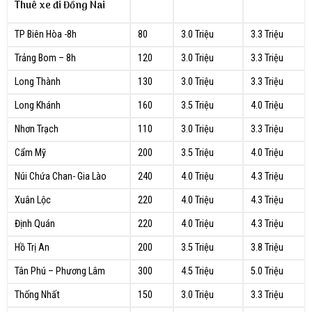
Thuê xe đi Đồng Nai
TP Biên Hòa -8h
80
3.0 Triệu
3.3 Triệu
Trảng Bom – 8h
120
3.0 Triệu
3.3 Triệu
Long Thành
130
3.0 Triệu
3.3 Triệu
Long Khánh
160
3.5 Triệu
4.0 Triệu
Nhơn Trạch
110
3.0 Triệu
3.3 Triệu
Cẩm Mỹ
200
3.5 Triệu
4.0 Triệu
Núi Chứa Chan- Gia Lào
240
4.0 Triệu
4.3 Triệu
Xuân Lộc
220
4.0 Triệu
4.3 Triệu
Định Quán
220
4.0 Triệu
4.3 Triệu
Hồ Trị An
200
3.5 Triệu
3.8 Triệu
Tân Phú – Phương Lâm
300
4.5 Triệu
5.0 Triệu
Thống Nhất
150
3.0 Triệu
3.3 Triệu