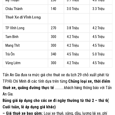
Mỹ Thuận
250
3.7 Triệu
4.0 Triệu
Châu Thành
140
3.0 Triệu
3.3 Triệu
Thuê Xe đi VĨnh Long
TP Vĩnh Long
270
3.8 Triệu
4.2 Triệu
Tam Bình
300
4.2 Triệu
4.5 Triệu
Mang Thít
300
4.2 Triệu
4.5 Triệu
Trà Ôn
340
4.5 Triệu
5.0 Triệu
Vũng Liêm
300
4.2 Triệu
4.5 Triệu
Tấn An Gia đưa ra mức giá cho thuê xe du lịch 29 chỗ xuất phát từ
TP.Hồ Chí Minh đi các tỉnh dựa trên từng
Chủng loại xe, thời điểm
thuê xe, quãng đường thực tế
…………khách hàng thông báo với Tấn
An Gia.
Bảng giá áp dụng cho các xe đi ngày thường từ thứ 2 – thứ 6(
Cuối tuần, lễ áp dụng giá khác)
– Giá thuê xe bao gồm:
Loại xe thuê, xăng, dầu, lương lái xe, phí