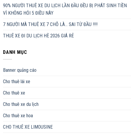
90% NGƯỜI THUÊ XE DU LỊCH LẦN ĐẦU ĐỀU BỊ PHÁT SINH TIỀN
VÌ KHÔNG HỎI 5 ĐIỀU NÀY
7 NGƯỜI MÀ THUÊ XE 7 CHỖ LÀ… SAI TỪ ĐẦU !!!!
THUÊ XE ĐI DU LỊCH HÈ 2026 GIÁ RẺ
DANH MỤC
Banner quảng cáo
Cho thuê lái xe
Cho thuê xe
Cho thuê xe du lịch
Cho thuê xe hoa
CHO THUÊ XE LIMOUSINE