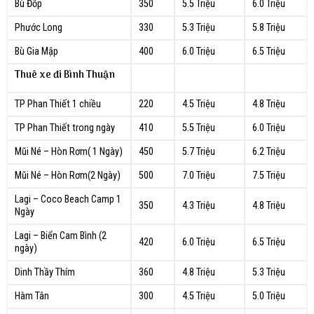
Bù Đốp
350
5.5 Triệu
6.0 Triệu
Phước Long
330
5.3 Triệu
5.8 Triệu
Bù Gia Mập
400
6.0 Triệu
6.5 Triệu
Thuê xe đi Bình Thuận
TP Phan Thiết 1 chiều
220
4.5 Triệu
4.8 Triệu
TP Phan Thiết trong ngày
410
5.5 Triệu
6.0 Triệu
Mũi Né – Hòn Rơm( 1 Ngày)
450
5.7 Triệu
6.2 Triệu
Mũi Né – Hòn Rơm(2 Ngày)
500
7.0 Triệu
7.5 Triệu
Lagi – Coco Beach Camp 1
350
4.3 Triệu
4.8 Triệu
Ngày
Lagi – Biển Cam Bình (2
420
6.0 Triệu
6.5 Triệu
ngày)
Dinh Thầy Thím
360
4.8 Triệu
5.3 Triệu
Hàm Tân
300
4.5 Triệu
5.0 Triệu