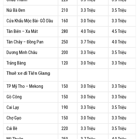
Núi Bà Đen
210
3.3 Triệu
3.5 Triệu
Cửa Khẩu Mộc Bài- GÒ Dầu
160
3.0 Triệu
3.3 Triệu
Tân Biên – Xa Mát
280
4.0 Triệu
4.5 Triệu
Tân Chây – Đồng Pan
250
3.7 Triệu
4.0 Triệu
Dương Minh Châu
200
3.3 Triệu
3.5 Triệu
Trảng Bàng
120
3.0 Triệu
3.3 Triệu
Thuê xe đi Tiền Giang
TP Mỹ Tho – Mekong
150
3.0 Triệu
3.3 Triệu
Gò Công
150
3.0 Triệu
3.3 Triệu
Cai Lạy
190
3.3 Triệu
3.5 Triệu
Chợ Gạo
150
3.0 Triệu
3.3 Triệu
Cái Bè
220
3.3 Triệu
3.5 Triệu