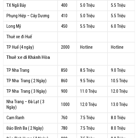
TX Ngã Bảy
400
5.0 Triệu
5.5 Triệu
Phụng Hiệp – Cây Dương
410
5.0 Triệu
5.5 Triệu
Long Mỹ
450
5.5 Triệu
6.0 Triệu
Thuê xe đi Huế
TP Huế (4 ngày)
2000
Hotline
Hotline
Thuê xe đi Khánh Hòa
TP Nha Trang
850
8.5 Triệu
9.0 Triệu
TP Nha Trang ( 2 Ngày)
860
9.5 Triệu
10.5 Triệu
TP Nha Trang ( 3 Ngày)
900
11.0 Triệu
12.0 Triệu
Nha Trang – Đà Lạt ( 3
1000
12.0 Triệu
13.0 Triệu
Ngày)
Cam Ranh
760
7.5 Triệu
8.0 Triệu
Đảo Bình Ba ( 2 Ngày)
780
7.5 Triệu
8.0 Triệu