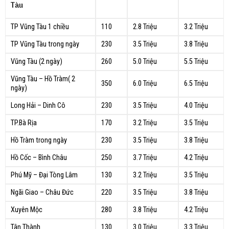
Tàu
TP Vũng Tàu 1 chiều
110
2.8 Triệu
3.2 Triệu
TP Vũng Tàu trong ngày
230
3.5 Triệu
3.8 Triệu
Vũng Tàu (2 ngày)
260
5.0 Triệu
5.5 Triệu
Vũng Tàu – Hồ Tràm( 2
350
6.0 Triệu
6.5 Triệu
ngày)
Long Hải – Dinh Cô
230
3.5 Triệu
4.0 Triệu
TP.Bà Rịa
170
3.2 Triệu
3.5 Triệu
Hồ Tràm trong ngày
230
3.5 Triệu
3.8 Triệu
Hồ Cốc – Bình Châu
250
3.7 Triệu
4.2 Triệu
Phú Mỹ – Đại Tòng Lâm
130
3.2 Triệu
3.5 Triệu
Ngãi Giao – Châu Đức
220
3.5 Triệu
3.8 Triệu
Xuyên Mộc
280
3.8 Triệu
4.2 Triệu
Tân Thành
130
3.0 Triệu
3.3 Triệu