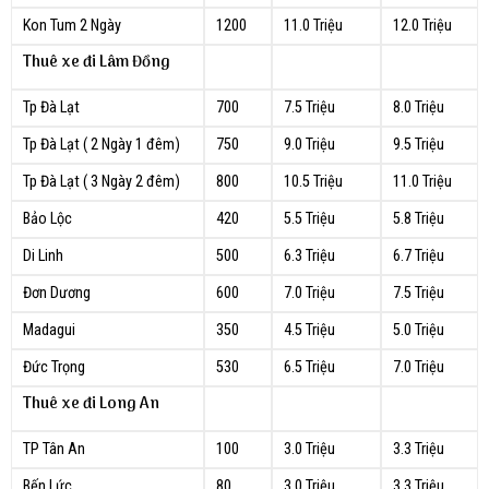
Kon Tum 2 Ngày
1200
11.0 Triệu
12.0 Triệu
Thuê xe đi Lâm Đồng
Tp Đà Lạt
700
7.5 Triệu
8.0 Triệu
Tp Đà Lạt ( 2 Ngày 1 đêm)
750
9.0 Triệu
9.5 Triệu
Tp Đà Lạt ( 3 Ngày 2 đêm)
800
10.5 Triệu
11.0 Triệu
Bảo Lộc
420
5.5 Triệu
5.8 Triệu
Di Linh
500
6.3 Triệu
6.7 Triệu
Đơn Dương
600
7.0 Triệu
7.5 Triệu
Madagui
350
4.5 Triệu
5.0 Triệu
Đức Trọng
530
6.5 Triệu
7.0 Triệu
Thuê xe đi Long An
TP Tân An
100
3.0 Triệu
3.3 Triệu
Bến Lức
80
3.0 Triệu
3.3 Triệu