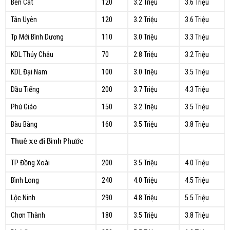
Bến Cát
120
3.2 Triệu
3.6 Triệu
Tân Uyên
120
3.2 Triệu
3.6 Triệu
Tp Mới Bình Dương
110
3.0 Triệu
3.3 Triệu
KDL Thủy Châu
70
2.8 Triệu
3.2 Triệu
KDL Đại Nam
100
3.0 Triệu
3.5 Triệu
Dầu Tiếng
200
3.7 Triệu
4.3 Triệu
Phú Giáo
150
3.2 Triệu
3.5 Triệu
Bàu Bàng
160
3.5 Triệu
3.8 Triệu
Thuê xe đi Bình Phước
TP Đồng Xoài
200
3.5 Triệu
4.0 Triệu
Bình Long
240
4.0 Triệu
4.5 Triệu
Lộc Ninh
290
4.8 Triệu
5.5 Triệu
Chơn Thành
180
3.5 Triệu
3.8 Triệu