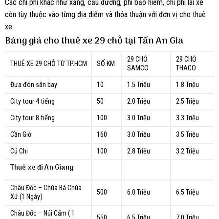
Các chi phí khác như xăng, cầu đường, phí bảo hiểm, chi phí lái xe
còn tùy thuộc vào từng địa điểm và thỏa thuận với đơn vị cho thuê
xe.
Bảng giá cho thuê xe 29 chỗ tại Tấn An Gia
29 CHỖ
29 CHỖ
THUÊ XE 29 CHỖ TỪ TP.HCM
SỐ KM
SAMCO
THACO
Đưa đón sân bay
10
1.5 Triệu
1.8 Triệu
City tour 4 tiếng
50
2.0 Triệu
2.5 Triệu
City tour 8 tiếng
100
3.0 Triệu
3.3 Triệu
Cần Giờ
160
3.0 Triệu
3.5 Triệu
Củ Chi
100
2.8 Triệu
3.2 Triệu
Thuê xe đi An Giang
Châu Đốc – Chùa Bà Chúa
500
6.0 Triệu
6.5 Triệu
Xứ (1 Ngày)
Châu Đốc – Núi Cấm ( 1
550
6.5 Triệu
7.0 Triệu