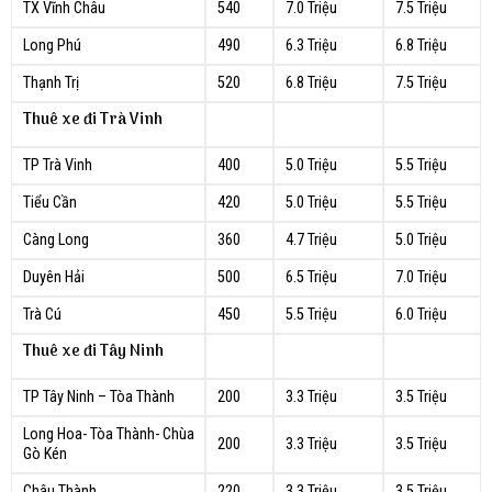
TX Vĩnh Châu
540
7.0 Triệu
7.5 Triệu
Long Phú
490
6.3 Triệu
6.8 Triệu
Thạnh Trị
520
6.8 Triệu
7.5 Triệu
Thuê xe đi Trà Vinh
TP Trà Vinh
400
5.0 Triệu
5.5 Triệu
Tiểu Cần
420
5.0 Triệu
5.5 Triệu
Càng Long
360
4.7 Triệu
5.0 Triệu
Duyên Hải
500
6.5 Triệu
7.0 Triệu
Trà Cú
450
5.5 Triệu
6.0 Triệu
Thuê xe đi Tây Ninh
TP Tây Ninh – Tòa Thành
200
3.3 Triệu
3.5 Triệu
Long Hoa- Tòa Thành- Chùa
200
3.3 Triệu
3.5 Triệu
Gò Kén
Châu Thành
220
3.3 Triệu
3.5 Triệu