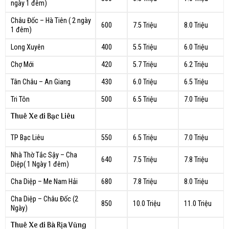
ngày 1 đêm)
Châu Đốc – Hà Tiên ( 2 ngày
600
7.5 Triệu
8.0 Triệu
1 đêm)
Long Xuyên
400
5.5 Triệu
6.0 Triệu
Chợ Mới
420
5.7 Triệu
6.2 Triệu
Tân Châu – An Giang
430
6.0 Triệu
6.5 Triệu
Tri Tôn
500
6.5 Triệu
7.0 Triệu
Thuê Xe đi Bạc Liêu
TP Bạc Liêu
550
6.5 Triệu
7.0 Triệu
Nhà Thờ Tắc Sậy – Cha
640
7.5 Triệu
7.8 Triệu
Diệp( 1 Ngày 1 đêm)
Cha Diệp – Me Nam Hải
680
7.8 Triệu
8.0 Triệu
Cha Diệp – Châu Đốc (2
850
10.0 Triệu
11.0 Triệu
Ngày)
Thuê Xe đi Bà Rịa Vũng