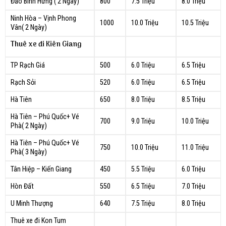
Đảo Bình Hưng ( 2 Ngày)
800
7.5 Triệu
8.0 Triệu
Ninh Hòa – Vịnh Phong
1000
10.0 Triệu
10.5 Triệu
Vân( 2 Ngày)
Thuê xe đi Kiên Giang
TP Rạch Giá
500
6.0 Triệu
6.5 Triệu
Rạch Sỏi
520
6.0 Triệu
6.5 Triệu
Hà Tiên
650
8.0 Triệu
8.5 Triệu
Hà Tiên – Phú Quốc+ Vé
700
9.0 Triệu
10.0 Triệu
Phà( 2 Ngày)
Hà Tiên – Phú Quốc+ Vé
750
10.0 Triệu
11.0 Triệu
Phà( 3 Ngày)
Tân Hiệp – Kiến Giang
450
5.5 Triệu
6.0 Triệu
Hòn Đất
550
6.5 Triệu
7.0 Triệu
U Minh Thượng
640
7.5 Triệu
8.0 Triệu
Thuê xe đi Kon Tum