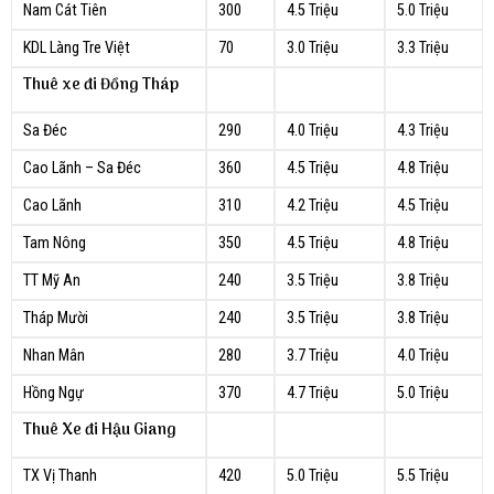
Nam Cát Tiên
300
4.5 Triệu
5.0 Triệu
KDL Làng Tre Việt
70
3.0 Triệu
3.3 Triệu
Thuê xe đi Đồng Tháp
Sa Đéc
290
4.0 Triệu
4.3 Triệu
Cao Lãnh – Sa Đéc
360
4.5 Triệu
4.8 Triệu
Cao Lãnh
310
4.2 Triệu
4.5 Triệu
Tam Nông
350
4.5 Triệu
4.8 Triệu
TT Mỹ An
240
3.5 Triệu
3.8 Triệu
Tháp Mười
240
3.5 Triệu
3.8 Triệu
Nhan Mân
280
3.7 Triệu
4.0 Triệu
Hồng Ngự
370
4.7 Triệu
5.0 Triệu
Thuê Xe đi Hậu Giang
TX Vị Thanh
420
5.0 Triệu
5.5 Triệu