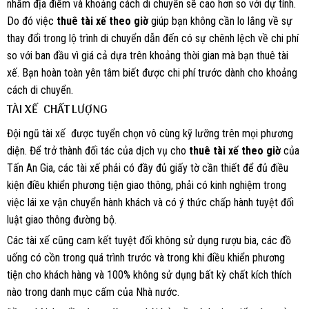
nhầm địa điểm và khoảng cách di chuyển sẽ cao hơn so với dự tính.
Do đó việc
thuê tài xế theo giờ
giúp bạn không cần lo lắng về sự
thay đổi trong lộ trình di chuyển dẫn đến có sự chênh lệch về chi phí
so với ban đầu vì giá cả dựa trên khoảng thời gian mà bạn thuê tài
xế. Bạn hoàn toàn yên tâm biết được chi phí trước dành cho khoảng
cách di chuyển.
TÀI XẾ CHẤT LƯỢNG
Đội ngũ tài xế được tuyển chọn vô cùng kỹ lưỡng trên mọi phương
diện. Để trở thành đối tác của dịch vụ cho
thuê tài xế theo giờ
của
Tấn An Gia, các tài xế phải có đầy đủ giấy tờ cần thiết để đủ điều
kiện điều khiển phương tiện giao thông, phải có kinh nghiệm trong
việc lái xe vận chuyển hành khách và có ý thức chấp hành tuyệt đối
luật giao thông đường bộ.
Các tài xế cũng cam kết tuyệt đối không sử dụng rượu bia, các đồ
uống có cồn trong quá trình trước và trong khi điều khiển phương
tiện cho khách hàng và 100% không sử dụng bất kỳ chất kích thích
nào trong danh mục cấm của Nhà nước.