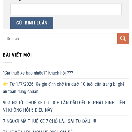
BÀI VIẾT MỚI
“Giá thuê xe bao nhiêu?” Khách hỏi ???
Từ 1/7/2026: Xe gia đình chở trẻ dưới 10 tuổi cần trang bị ghế
an toàn đúng chuẩn.
90% NGƯỜI THUÊ XE DU LỊCH LẦN ĐẦU ĐỀU BỊ PHÁT SINH TIỀN
VÌ KHÔNG HỎI 5 ĐIỀU NÀY
7 NGƯỜI MÀ THUÊ XE 7 CHỖ LÀ… SAI TỪ ĐẦU !!!!