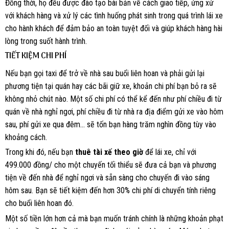
Đồng thời, họ đều được đào tạo bài bản về cách giao tiếp, ứng xử
với khách hàng và xử lý các tình huống phát sinh trong quá trình lái xe
cho hành khách để đảm bảo an toàn tuyệt đối và giúp khách hàng hài
lòng trong suốt hành trình.
TIẾT KIỆM CHI PHÍ
Nếu bạn gọi taxi để trở về nhà sau buổi liên hoan và phải gửi lại
phương tiện tại quán hay các bãi giữ xe, khoản chi phí bạn bỏ ra sẽ
không nhỏ chút nào. Một số chi phí có thể kể đến như phí chiều đi từ
quán về nhà nghỉ ngơi, phí chiều đi từ nhà ra địa điểm gửi xe vào hôm
sau, phí gửi xe qua đêm… sẽ tốn bạn hàng trăm nghìn đồng tùy vào
khoảng cách.
Trong khi đó, nếu bạn
thuê tài xế theo giờ
để lái xe, chỉ với
499.000 đồng/ cho một chuyến tối thiểu sẽ đưa cả bạn và phương
tiện về đến nhà để nghỉ ngơi và sẵn sàng cho chuyến đi vào sáng
hôm sau. Bạn sẽ tiết kiệm đến hơn 30% chi phí di chuyển tính riêng
cho buổi liên hoan đó.
Một số tiền lớn hơn cả mà bạn muốn tránh chính là những khoản phạt