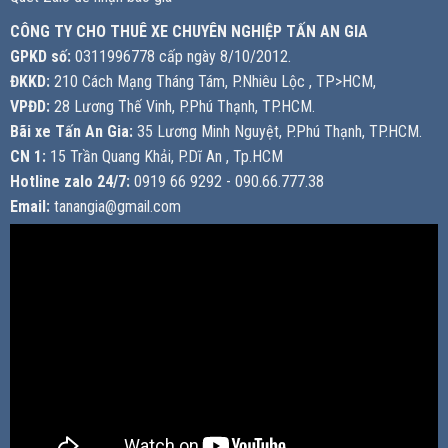
CÔNG TY CHO THUÊ XE CHUYÊN NGHIỆP TẤN AN GIA
GPKD số:
0311996778 cấp ngày 8/10/2012.
ĐKKD:
210 Cách Mạng Tháng Tám, P.Nhiêu Lộc , TP>HCM,
VPĐD:
28 Lương Thế Vinh, P.Phú Thạnh, TP.HCM.
Bãi xe Tấn An Gia:
35 Lương Minh Nguyệt, P.Phú Thạnh, TP.HCM.
CN 1:
15 Trần Quang Khải, P.Dĩ An , Tp.HCM
Hotline zalo 24/7:
0919 66 9292 - 090.66.777.38
Email:
tanangia@gmail.com