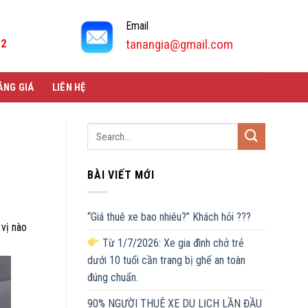
Email
92
tanangia@gmail.com
ẢNG GIÁ
LIÊN HỆ
BÀI VIẾT MỚI
“Giá thuê xe bao nhiêu?” Khách hỏi ???
 vị nào
Từ 1/7/2026: Xe gia đình chở trẻ
dưới 10 tuổi cần trang bị ghế an toàn
đúng chuẩn.
90% NGƯỜI THUÊ XE DU LỊCH LẦN ĐẦU