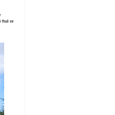
e
i thuê xe