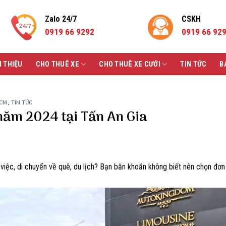
Zalo 24/7
CSKH
0919 66 9292
0919 66 92
I THIỆU
CHO THUÊ XE
CHO THUÊ XE CƯỚI
TIN TỨC
B
HCM
,
TIN TỨC
năm 2024 tại Tấn An Gia
iệc, di chuyển về quê, du lịch? Bạn băn khoăn không biết nên chọn đơn