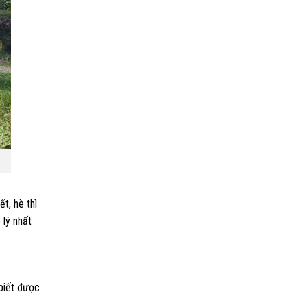
t, hè thì
 lý nhất
 biết được