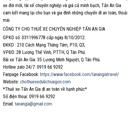
xe đời mới, tài xế chuyên nghiệp và giá cả minh bạch, Tấn An Gia
cam kết mang lại cho bạn và gia đình những chuyến đi an toàn, thoải
mái.
CÔNG TY CHO THUÊ XE CHUYÊN NGHIỆP TẤN AN GIA
GPKD số: 0311996778 cấp ngày 8/10/2012.
ĐKKD : 210 Cách Mạng Tháng Tám, P10, Q3,
VPĐD: 28 Lương Thế Vinh, P.TTH, Q Tân Phú.
Bãi xe Tấn An Gia: 35 Lương Minh Nguyệt, Q Tân Phú.
Hotline zalo 24/7: 0919 66 9292
Fanpage Facebook:
https://www.facebook.com/tanangiatravel/
Website:
chothuexedulichsaigon.com
*Thuê xe Tấn An Gia đi an toàn về hạnh phúc*
Số điện thoại: 0919 66 9292
Email:
tanangia@gmail.com