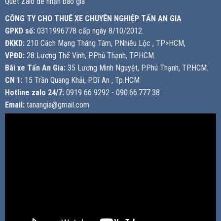
Quét Zalo để nhận báo giá
CÔNG TY CHO THUÊ XE CHUYÊN NGHIỆP TẤN AN GIA
GPKD số:
0311996778 cấp ngày 8/10/2012.
ĐKKD:
210 Cách Mạng Tháng Tám, P.Nhiêu Lộc , TP>HCM,
VPĐD:
28 Lương Thế Vinh, P.Phú Thạnh, TP.HCM.
Bãi xe Tấn An Gia:
35 Lương Minh Nguyệt, P.Phú Thạnh, TP.HCM.
CN 1:
15 Trần Quang Khải, P.Dĩ An , Tp.HCM
Hotline zalo 24/7:
0919 66 9292 - 090.66.777.38
Email:
tanangia@gmail.com