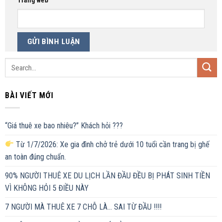
Trang web
BÀI VIẾT MỚI
“Giá thuê xe bao nhiêu?” Khách hỏi ???
Từ 1/7/2026: Xe gia đình chở trẻ dưới 10 tuổi cần trang bị ghế
an toàn đúng chuẩn.
90% NGƯỜI THUÊ XE DU LỊCH LẦN ĐẦU ĐỀU BỊ PHÁT SINH TIỀN
VÌ KHÔNG HỎI 5 ĐIỀU NÀY
7 NGƯỜI MÀ THUÊ XE 7 CHỖ LÀ… SAI TỪ ĐẦU !!!!