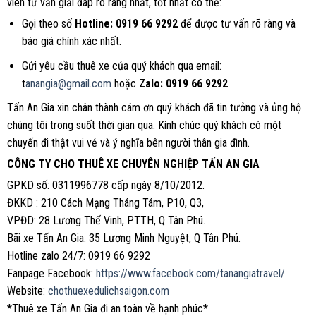
viên tư vấn giải đáp rõ ràng nhất, tốt nhất có thể:
Gọi theo số
Hotline: 0919 66 9292
để được tư vấn rõ ràng và
báo giá chính xác nhất.
Gửi yêu cầu thuê xe của quý khách qua email:
t
anangia@gmail.com
hoặc
Zalo: 0919 66 9292
Tấn An Gia xin chân thành cám ơn quý khách đã tin tưởng và ủng hộ
chúng tôi trong suốt thời gian qua. Kính chúc quý khách có một
chuyến đi thật vui vẻ và ý nghĩa bên người thân gia đình.
CÔNG TY CHO THUÊ XE CHUYÊN NGHIỆP TẤN AN GIA
GPKD số: 0311996778 cấp ngày 8/10/2012.
ĐKKD : 210 Cách Mạng Tháng Tám, P10, Q3,
VPĐD: 28 Lương Thế Vinh, P.TTH, Q Tân Phú.
Bãi xe Tấn An Gia: 35 Lương Minh Nguyệt, Q Tân Phú.
Hotline zalo 24/7: 0919 66 9292
Fanpage Facebook:
https://www.facebook.com/tanangiatravel/
Website:
chothuexedulichsaigon.com
*Thuê xe Tấn An Gia đi an toàn về hạnh phúc*