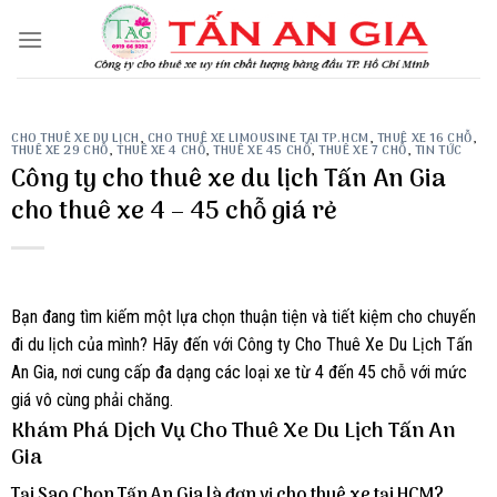
Skip
to
content
CHO THUÊ XE DU LỊCH
,
CHO THUÊ XE LIMOUSINE TẠI TP.HCM
,
THUÊ XE 16 CHỖ
,
THUÊ XE 29 CHỖ
,
THUÊ XE 4 CHỖ
,
THUÊ XE 45 CHỖ
,
THUÊ XE 7 CHỖ
,
TIN TỨC
Công ty cho thuê xe du lịch Tấn An Gia
cho thuê xe 4 – 45 chỗ giá rẻ
Bạn đang tìm kiếm một lựa chọn thuận tiện và tiết kiệm cho chuyến
đi du lịch của mình? Hãy đến với Công ty Cho Thuê Xe Du Lịch Tấn
An Gia, nơi cung cấp đa dạng các loại xe từ 4 đến 45 chỗ với mức
giá vô cùng phải chăng.
Khám Phá Dịch Vụ Cho Thuê Xe Du Lịch Tấn An
Gia
Tại Sao Chọn Tấn An Gia là đơn vị cho thuê xe tại HCM?