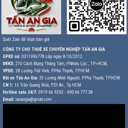
Quét Zalo để nhận báo giá
CÔNG TY CHO THUÊ XE CHUYÊN NGHIỆP TẤN AN GIA
GPKD số:
0311996778 cấp ngày 8/10/2012.
ĐKKD:
210 Cách Mạng Tháng Tám, P.Nhiêu Lộc , TP>HCM,
VPĐD:
28 Lương Thế Vinh, P.Phú Thạnh, TP.HCM.
Bãi xe Tấn An Gia:
35 Lương Minh Nguyệt, P.Phú Thạnh, TP.HCM.
CN 1:
15 Trần Quang Khải, P.Dĩ An , Tp.HCM
Hotline zalo 24/7:
0919 66 9292 - 090.66.777.38
Email:
tanangia@gmail.com