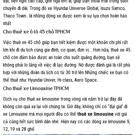
đại, tiện nghi cao cấp, ghế ngã êm ái, giúp bạn thoải mái trong suốt
chuyến đi dài. Trong đó xe Hyundai Universe Global, Isuzu Samco,
Thaco Town.. là những dòng xe được xem là sự lựa chọn hoàn hảo
nhất.
Cho thuê xe ô tô 45 chỗ TPHCM
Việc thuê xe 45 chỗ giúp bạn tiết kiệm được một khoản chi phí rất
lớn khi đi du lịch cùng gia đình, cơ quan, đơn vị… Hơn nữa, thuê xe 45
chỗ còn đảm bảo được an toàn cho suốt quãng đường, bạn sẽ
không phải lo lắng về việc đi lạc đường. Nó được đánh giá là rất phù
hợp với những đoàn du lịch có từ 30 trở lên.Những chiếc xe bạn có
thể thuê như Hyundai Univer, Hi-class, Aero Space…
Cho thuê xe Limousine TPHCM
Dịch vụ cho thuê xe limousine trong vòng vài năm trở lại đây đã
không còn quá xa lại với chúng ta. Giờ đây, không chỉ có “đại gia” đi
xe Limousine mà mọi người đều có thể
thuê xe limousine
với giá
cả cũng hết sức bình dân nhé. Hiện nay có các dòng xe limousine 9,
12, 19 và 28 ghế.