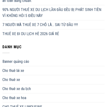
an toàn đúng chuẩn.
90% NGƯỜI THUÊ XE DU LỊCH LẦN ĐẦU ĐỀU BỊ PHÁT SINH TIỀN
VÌ KHÔNG HỎI 5 ĐIỀU NÀY
7 NGƯỜI MÀ THUÊ XE 7 CHỖ LÀ… SAI TỪ ĐẦU !!!!
THUÊ XE ĐI DU LỊCH HÈ 2026 GIÁ RẺ
DANH MỤC
Banner quảng cáo
Cho thuê lái xe
Cho thuê xe
Cho thuê xe du lịch
Cho thuê xe hoa
CHO THUÊ XE LIMOUSINE