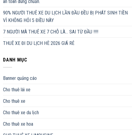
an toàn đúng chuẩn.
90% NGƯỜI THUÊ XE DU LỊCH LẦN ĐẦU ĐỀU BỊ PHÁT SINH TIỀN
VÌ KHÔNG HỎI 5 ĐIỀU NÀY
7 NGƯỜI MÀ THUÊ XE 7 CHỖ LÀ… SAI TỪ ĐẦU !!!!
THUÊ XE ĐI DU LỊCH HÈ 2026 GIÁ RẺ
DANH MỤC
Banner quảng cáo
Cho thuê lái xe
Cho thuê xe
Cho thuê xe du lịch
Cho thuê xe hoa