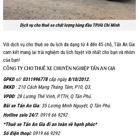
Dịch vụ cho thuê xe chất lượng hàng đầu TP.Hồ Chí Minh
Với dịch vụ cho thuê xe du lịch đa dạng từ 4 đến 45 chỗ, Tấn An Gia
cam kết mang lại trải nghiệm du lịch tuyệt vời nhất cho bạn và nhóm
của bạn!
CÔNG TY CHO THUÊ XE CHUYÊN NGHIỆP TẤN AN GIA
GPKD
số:
0311996778
cấp ngày
8/10/2012.
ĐKKD
: 210 Cách Mạng Tháng Tám, P10, Q3,
VPĐD
: 28 Lương Thế Vinh, P.TTH, Q Tân Phú.
Bãi xe Tấn An Gia
: 35 Lương Minh Nguyệt, Q Tân Phú.
Hotline zalo 24/7
: 0919 66 9292
*Thuê xe Tấn An Gia đi an toàn về hạnh phúc*
Số điện thoại:
0919 66 9292