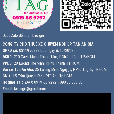
Quét Zalo để nhận báo giá
CÔNG TY CHO THUÊ XE CHUYÊN NGHIỆP TẤN AN GIA
GPKD số:
0311996778 cấp ngày 8/10/2012.
ĐKKD:
210 Cách Mạng Tháng Tám, P.Nhiêu Lộc , TP>HCM,
VPĐD:
28 Lương Thế Vinh, P.Phú Thạnh, TP.HCM.
Bãi xe Tấn An Gia:
35 Lương Minh Nguyệt, P.Phú Thạnh, TP.HCM.
CN 1:
15 Trần Quang Khải, P.Dĩ An , Tp.HCM
Hotline zalo 24/7:
0919 66 9292 - 090.66.777.38
Email:
tanangia@gmail.com